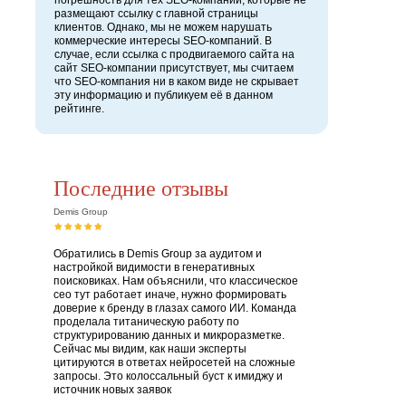
погрешность для тех SEO-компаний, которые не
размещают ссылку с главной страницы
клиентов. Однако, мы не можем нарушать
коммерческие интересы SEO-компаний. В
случае, если ссылка с продвигаемого сайта на
сайт SEO-компании присутствует, мы считаем
что SEO-компания ни в каком виде не скрывает
эту информацию и публикуем её в данном
рейтинге.
Последние отзывы
Demis Group
Обратились в Demis Group за аудитом и
настройкой видимости в генеративных
поисковиках. Нам объяснили, что классическое
сео тут работает иначе, нужно формировать
доверие к бренду в глазах самого ИИ. Команда
проделала титаническую работу по
структурированию данных и микроразметке.
Сейчас мы видим, как наши эксперты
цитируются в ответах нейросетей на сложные
запросы. Это колоссальный буст к имиджу и
источник новых заявок