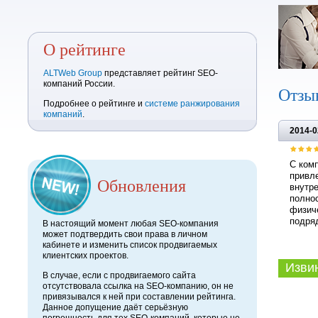
О рейтинге
ALTWeb Group
представляет рейтинг SEO-
компаний России.
Отзы
Подробнее о рейтинге и
системе ранжирования
компаний
.
2014-0
С комп
привле
Обновления
внутре
полнос
физиче
подряд
В настоящий момент любая SEO-компания
может подтвердить свои права в личном
кабинете и изменить список продвигаемых
клиентских проектов.
Извини
В случае, если с продвигаемого сайта
отсутствовала ссылка на SEO-компанию, он не
привязывался к ней при составлении рейтинга.
Данное допущение даёт серьёзную