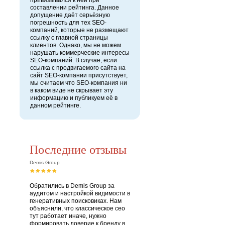
привязывался к ней при
составлении рейтинга. Данное
допущение даёт серьёзную
погрешность для тех SEO-
компаний, которые не размещают
ссылку с главной страницы
клиентов. Однако, мы не можем
нарушать коммерческие интересы
SEO-компаний. В случае, если
ссылка с продвигаемого сайта на
сайт SEO-компании присутствует,
мы считаем что SEO-компания ни
в каком виде не скрывает эту
информацию и публикуем её в
данном рейтинге.
Последние отзывы
Demis Group
Обратились в Demis Group за
аудитом и настройкой видимости в
генеративных поисковиках. Нам
объяснили, что классическое сео
тут работает иначе, нужно
формировать доверие к бренду в