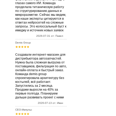
глазах самого ИИ. Команда
проделала титаническую работу
по структурированию данных и
микроразметке. Сейчас мы видим,
как наши эксперты цитируются в
ответах нейросетей на сложные
запросы. Это колоссальный буст к
имиджу и источник новых заявок
2026-07-31 от: Павел
Demis Group
Создавали интернет-магазин для
дистрибьютора автозапчастей.
Нужна была сложная выгрузка от
поставщиков, фильтрация по авто,
онлайн-оплата и быстрый заказ.
Команда demis group
спроектировала архитектуру без
костылей, всё работает.
Запустились за 2 месяца.
Продажи выросли на 40% за
первые полгода. Планируем
дальше развивать проект с ними
2026-07-13 от: Иван
СЕО-Импульс