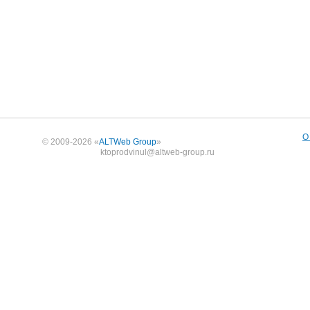
О
© 2009-2026 «
ALTWeb Group
»
ktoprodvinul@altweb-group.ru