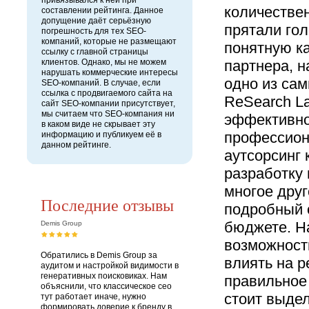
привязывался к ней при
количествен
составлении рейтинга. Данное
допущение даёт серьёзную
прятали гол
погрешность для тех SEO-
компаний, которые не размещают
понятную ка
ссылку с главной страницы
клиентов. Однако, мы не можем
партнера, н
нарушать коммерческие интересы
одно из са
SEO-компаний. В случае, если
ссылка с продвигаемого сайта на
ReSearch La
сайт SEO-компании присутствует,
мы считаем что SEO-компания ни
эффективно
в каком виде не скрывает эту
профессион
информацию и публикуем её в
данном рейтинге.
аутсорсинг
разработку 
многое дру
Последние отзывы
подробный 
бюджете. Н
Demis Group
возможност
Обратились в Demis Group за
влиять на р
аудитом и настройкой видимости в
генеративных поисковиках. Нам
правильное 
объяснили, что классическое сео
стоит выдел
тут работает иначе, нужно
формировать доверие к бренду в