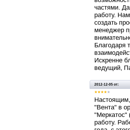
частями. Д
работу. Нам
создать про
менеджер п
внимательно
Благодаря 
взаимодейс
Искренне бл
ведущий, П
2012-12-05 от:
Настоящим,
"Вента" в 
"Меркатос" 
работу. Ра
года, с это