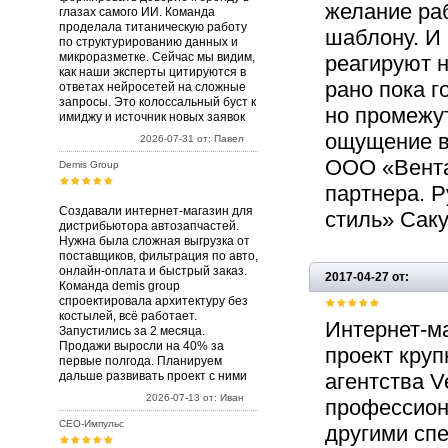
желание раб
глазах самого ИИ. Команда
проделала титаническую работу
шаблону. И
по структурированию данных и
микроразметке. Сейчас мы видим,
реагируют н
как наши эксперты цитируются в
рано пока г
ответах нейросетей на сложные
запросы. Это колоссальный буст к
но промежу
имиджу и источник новых заявок
ощущение в
2026-07-31 от: Павел
ООО «Вента
Demis Group
партнера. 
Создавали интернет-магазин для
стиль» Саку
дистрибьютора автозапчастей.
Нужна была сложная выгрузка от
поставщиков, фильтрация по авто,
онлайн-оплата и быстрый заказ.
2017-04-27 от:
Команда demis group
спроектировала архитектуру без
костылей, всё работает.
Интернет-ма
Запустились за 2 месяца.
Продажи выросли на 40% за
проект круп
первые полгода. Планируем
дальше развивать проект с ними
агентства V
2026-07-13 от: Иван
профессион
СЕО-Импульс
другими сп