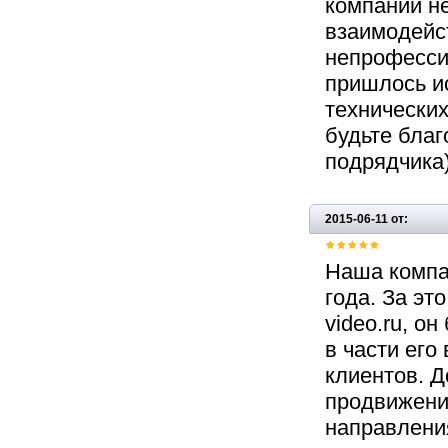
компании не
взаимодейст
непрофесси
пришлось и
технически
будьте бла
подрядчика)
2015-06-11 от:
Наша компан
года. За эт
video.ru, о
в части его
клиентов. Д
продвижению
направлени