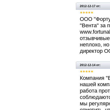
2012-12-17 от:
ООО "Форту
"Вента" за 
www.fortun
отзывчивые 
неплохо, но
директор О
2012-12-14 от:
Компания "
нашей комп
работа прот
соблюдаютс
мы регулярн
отметить, ч