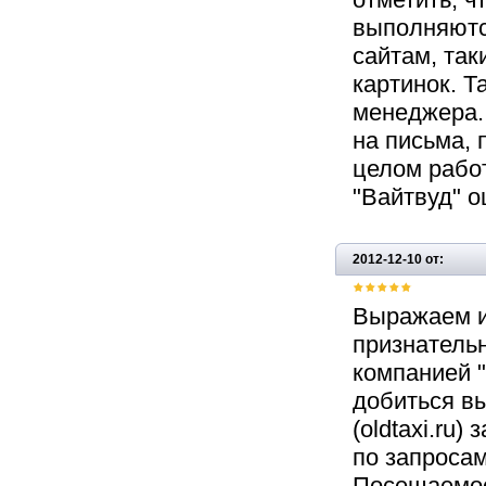
выполняютс
сайтам, так
картинок. Т
менеджера.
на письма, 
целом рабо
"Вайтвуд" о
2012-12-10 от:
Выражаем и
признательн
компанией "
добиться вы
(oldtaxi.ru
по запросам
Посещаемос