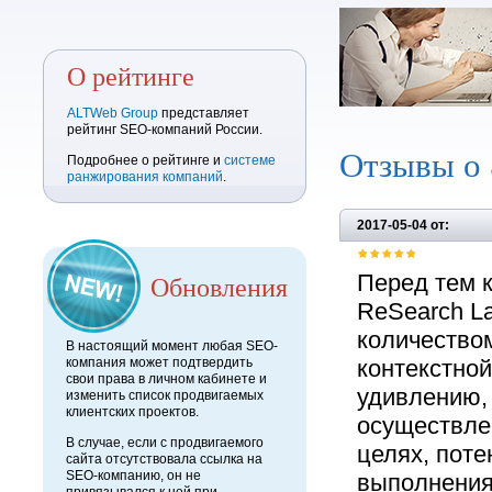
О рейтинге
ALTWeb Group
представляет
рейтинг SEO-компаний России.
Отзывы о
Подробнее о рейтинге и
системе
ранжирования компаний
.
2017-05-04 от:
Обновления
Перед тем к
ReSearch L
количество
В настоящий момент любая SEO-
компания может подтвердить
контекстно
свои права в личном кабинете и
удивлению,
изменить список продвигаемых
клиентских проектов.
осуществлен
В случае, если с продвигаемого
целях, поте
сайта отсутствовала ссылка на
SEO-компанию, он не
выполнения