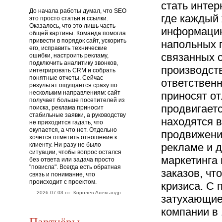
стать интер
До начала работы думал, что SEO
где каждый
это просто статьи и ссылки.
Оказалось, что это лишь часть
информацию
общей картины. Команда помогла
привести в порядок сайт, ускорить
напольных п
его, исправить технические
связанных с
ошибки, настроить рекламу,
подключить аналитику звонков,
производств
интегрировать CRM и собрать
понятные отчеты. Сейчас
ответствен
результат ощущается сразу по
нескольким направлениям: сайт
приносят от
получает больше посетителей из
продвигаетс
поиска, реклама приносит
стабильные заявки, а руководству
находятся 
не приходится гадать, что
окупается, а что нет. Отдельно
продвижению
хочется отметить отношение к
клиенту. Ни разу не было
рекламе и д
ситуации, чтобы вопрос остался
маркетинга
без ответа или задача просто
"повисла". Всегда есть обратная
заказов, чт
связь и понимание, что
происходит с проектом.
кризиса. С
2026-07-03 от: Королёв Александр
затухающие
компании в 
Партнёры