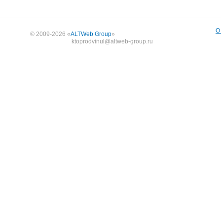
О
© 2009-2026 «
ALTWeb Group
»
ktoprodvinul@altweb-group.ru