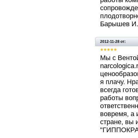
сопровожде
плодотворн
Барышев И.
2012-11-28 от:
Мы с Венто
narcologica.
ценообразов
я плачу. Нр
всегда гото
работы вопр
ответственн
вовремя, а 
стране, вы 
"ГИППОКРАТ