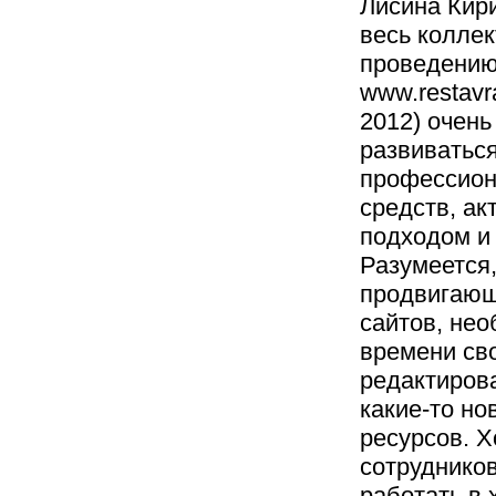
Лисина Кир
весь коллек
проведению
www.restavr
2012) очень
развиваться
профессион
средств, а
подходом и
Разумеется,
продвигающ
сайтов, не
времени сво
редактирова
какие-то н
ресурсов. Х
сотруднико
работать в