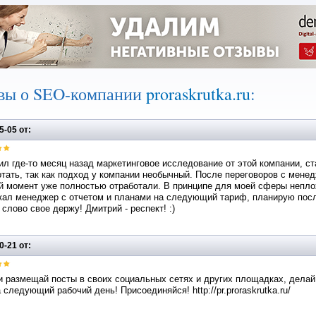
вы о SEO-компании
proraskrutka.ru
:
5-05 от:
л где-то месяц назад маркетинговое исследование от этой компании, с
тать, так как подход у компании необычный. После переговоров с мене
 момент уже полностью отработали. В принципе для моей сферы неплох
жал менеджер с отчетом и планами на следующий тариф, планирую пос
 слово свое держу! Дмитрий - респект! :)
0-21 от:
 размещай посты в своих социальных сетях и других площадках, делай 
 следующий рабочий день! Присоединяйся! http://pr.proraskrutka.ru/