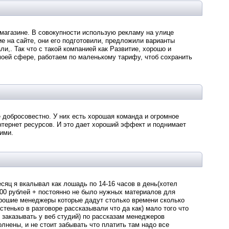
магазине. В совокупности использую рекламу на улице
ие на сайте, они его подготовили, предложили варианты
и,. Так что с такой компанией как Развитие, хорошо и
моей сфере, работаем по маленькому тарифу, чтоб сохранить
 добросовестно. У них есть хорошая команда и огромное
нтернет ресурсов. И это дает хороший эффект и поднимает
ими.
есяц я вкалывал как лошадь по 14-16 часов в день(хотел
000 рублей + постоянно не было нужных материалов для
орошие менеджеры которые дадут столько времени сколько
стенько в разговоре рассказывали что да как) мало того что
ли заказывать у веб студий) по рассказам менеджеров
лнены, и не стоит забывать что платить там надо все