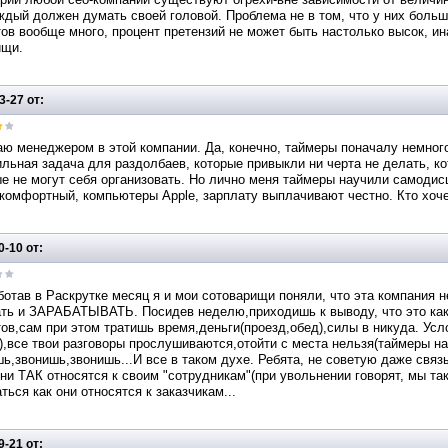
ждый должен думать своей головой. Проблема не в том, что у них больш
ов вообще много, процент претензий не может быть настолько высок, ина
ищи.
3-27 от:
ю менеджером в этой компании. Да, конечно, таймеры поначалу немного 
льная задача для раздолбаев, которые привыкли ни черта не делать, ко
е не могут себя организовать. Но лично меня таймеры научили самодис
омфортный, компьютеры Apple, зарплату выплачивают честно. Кто хочет
0-10 от:
отав в Раскрутке месяц я и мои сотоварищи поняли, что эта компания 
ать и ЗАРАБАТЫВАТЬ. Посидев неделю,приходишь к выводу, что это как
ов,сам при этом тратишь время,деньги(проезд,обед),силы в никуда. Ус
,все твои разговоры прослушиваются,отойти с места нельзя(таймеры на
ь,звонишь,звонишь...И все в таком духе. Ребята, не советую даже связыв
ни ТАК относятся к своим "сотрудникам"(при увольнении говорят, мы так
ться как они относятся к заказчикам...
9-21 от: