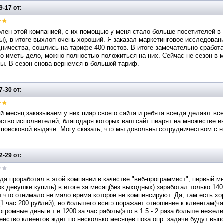
9-17 от:
лен этой компанией, с их помощью у меня стало больше посетителей в 
ы), в итоге выхлоп очень хороший. Я заказал маркетинговое исследован
ничества, сошлись на тарифе 400 постов. В итоге замечательно сработал
о иметь дело, можно полностью положиться на них. Сейчас не сезон в 
ы. В сезон снова вернемся в большой тариф.
7-30 от:
 месяц заказываем у них пиар своего сайта и ребята всегда делают все
ство исполнителей, благодаря которых ваш сайт пиарят на множестве и
 поисковой выдаче. Могу сказать, что мы довольны сотрудничеством с н
2-29 от:
да проработал в этой компании в качестве "веб-программист", первый м
к девушке купить) в итоге за месяц(без выходных) заработал только 14
 что отнимало не мало время которое не компенсируют. Да, там есть х
1 час 200 рублей), но большего всего поражает отношение к клиентам(ча
огромные деньги т.е 1200 за час работы(это в 1.5 - 2 раза больше неже
нство клиентов ждет по несколько месяцев пока опр. задачи будут выпо