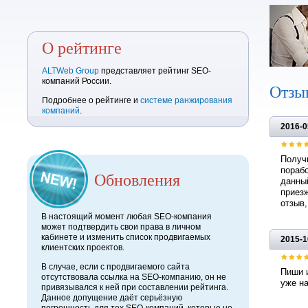
О рейтинге
ALTWeb Group
представляет рейтинг SEO-
компаний России.
Отзы
Подробнее о рейтинге и
системе ранжирования
компаний
.
2016-0
Получи
порабо
Обновления
данный
приез
отзыв,
В настоящий момент любая SEO-компания
может подтвердить свои права в личном
кабинете и изменить список продвигаемых
2015-1
клиентских проектов.
В случае, если с продвигаемого сайта
Пиши и
отсутствовала ссылка на SEO-компанию, он не
уже на
привязывался к ней при составлении рейтинга.
Данное допущение даёт серьёзную