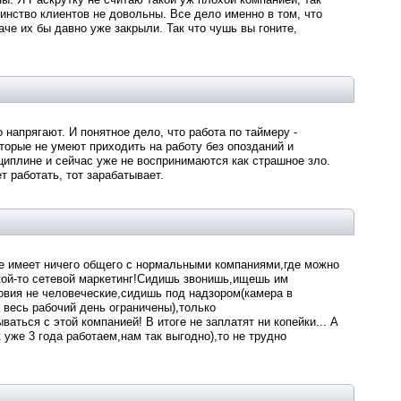
инство клиентов не довольны. Все дело именно в том, что
че их бы давно уже закрыли. Так что чушь вы гоните,
напрягают. И понятное дело, что работа по таймеру -
торые не умеют приходить на работу без опозданий и
циплине и сейчас уже не воспринимаются как страшное зло.
 работать, тот зарабатывает.
не имеет ничего общего с нормальными компаниями,где можно
ой-то сетевой маркетинг!Сидишь звонишь,ищешь им
ловия не человеческие,сидишь под надзором(камера в
 весь рабочий день ограничены),только
аться с этой компанией! В итоге не заплатят ни копейки... А
 уже 3 года работаем,нам так выгодно),то не трудно