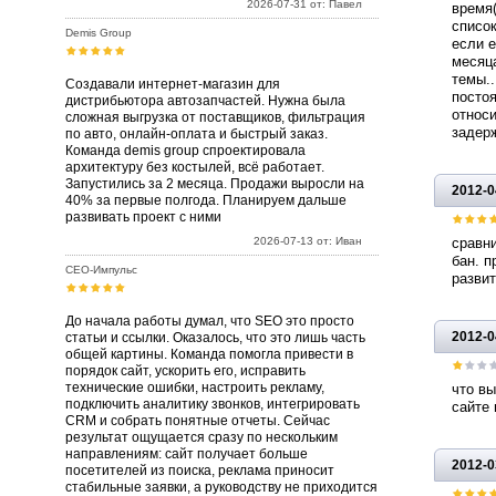
2026-07-31 от: Павел
время(
список
Demis Group
если е
месяца
темы..
Создавали интернет-магазин для
постоя
дистрибьютора автозапчастей. Нужна была
относи
сложная выгрузка от поставщиков, фильтрация
задерж
по авто, онлайн-оплата и быстрый заказ.
Команда demis group спроектировала
архитектуру без костылей, всё работает.
Запустились за 2 месяца. Продажи выросли на
2012-0
40% за первые полгода. Планируем дальше
развивать проект с ними
2026-07-13 от: Иван
сравни
бан. п
СЕО-Импульс
развит
До начала работы думал, что SEO это просто
2012-0
статьи и ссылки. Оказалось, что это лишь часть
общей картины. Команда помогла привести в
порядок сайт, ускорить его, исправить
технические ошибки, настроить рекламу,
что вы
подключить аналитику звонков, интегрировать
сайте 
CRM и собрать понятные отчеты. Сейчас
результат ощущается сразу по нескольким
направлениям: сайт получает больше
2012-0
посетителей из поиска, реклама приносит
стабильные заявки, а руководству не приходится