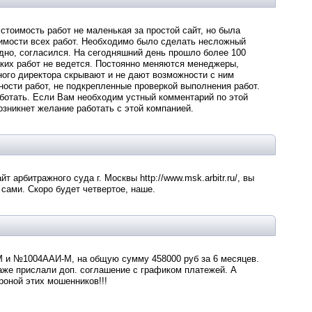
стоимость работ не маленькая за простой сайт, но была
оимости всех работ. Необходимо было сделать несложный
адно, согласился. На сегодняшний день прошло более 100
аких работ не ведется. Постоянно меняются менеджеры,
ного директора скрывают и не дают возможности с ним
ости работ, не подкрепленные проверкой выполнения работ.
аботать. Если Вам необходим устный комментарий по этой
возникнет желание работать с этой компанией.
т арбитражного суда г. Москвы http://www.msk.arbitr.ru/, вы
сами. Скоро будет четвертое, наше.
-М и №1004ААИ-М, на общую сумму 458000 руб за 6 месяцев.
даже прислали доп. соглашение с графиком платежей. А
роной этих мошенников!!!