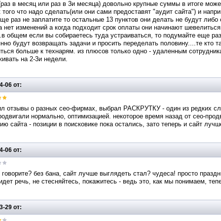
раз в месяц или раз в 3и месяца) довольно крупные суммы в итоге може
 того что надо сделать(или они сами предоставят "аудит сайта") и напри
ще раз не заплатите то остальные 13 пунктов они делать не будут либо
 нет изменений а когда подходит срок оплаты они начинают шевелитьс
.в общем если вы собираетесь туда устраиваться, то подумайте еще раз.
нно будут возвращать задачи и просить переделать половину....те кто 
ться больше к технарям. из плюсов только одно - удаленным сотрудни
ивать на 2-3и недели.
4-06 от:
л отзывы о разных сео-фирмах, выбрал РАСКРУТКУ - один из редких случ
родвигали нормально, оптимизацией. некоторое время назад от сео-пр
ию сайта - позиции в поисковике пока остались, зато теперь и сайт лучш
4-06 от:
 говорите? без бана, сайт лучше выглядеть стал? чудеса! просто праздни
идет речь, не стесняйтесь, покажитесь - ведь это, как мы понимаем, теп
3-29 от: