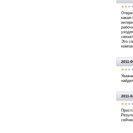
Отврат
какая-
интерн
рабочи
уходят
связат
Это са
компан
2011-0
Уважае
найдет
2011-0
Просто
Резуль
сейчас