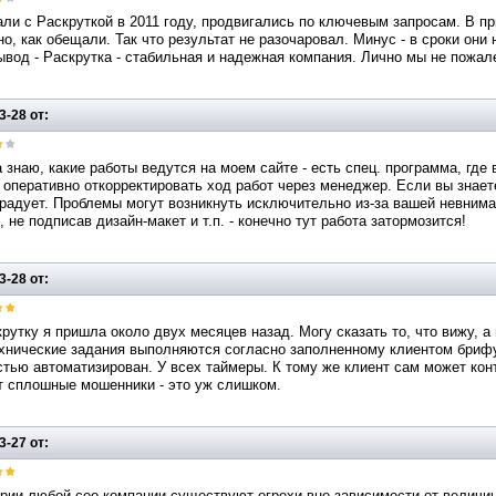
ли с Раскруткой в 2011 году, продвигались по ключевым запросам. В пр
о, как обещали. Так что результат не разочаровал. Минус - в сроки они
вод - Раскрутка - стабильная и надежная компания. Лично мы не пожале
3-28 от:
 знаю, какие работы ведутся на моем сайте - есть спец. программа, где 
оперативно откорректировать ход работ через менеджер. Если вы знаете
радует. Проблемы могут возникнуть исключительно из-за вашей невнима
, не подписав дизайн-макет и т.п. - конечно тут работа затормозится!
3-28 от:
рутку я пришла около двух месяцев назад. Могу сказать то, что вижу, 
хнические задания выполняются согласно заполненному клиентом брифу.
тью автоматизирован. У всех таймеры. К тому же клиент сам может конт
т сплошные мошенники - это уж слишком.
3-27 от:
рии любой сео-компании существуют огрехи-вне зависимости от величин