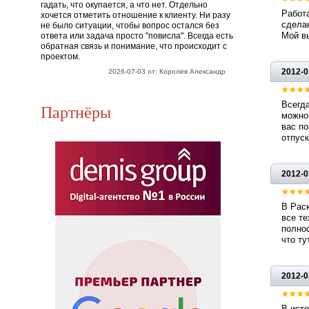
гадать, что окупается, а что нет. Отдельно
Работа
хочется отметить отношение к клиенту. Ни разу
сделан
не было ситуации, чтобы вопрос остался без
Мой вы
ответа или задача просто "повисла". Всегда есть
обратная связь и понимание, что происходит с
проектом.
2012-0
2026-07-03 от: Королёв Александр
Всегда
Партнёры
можно 
вас по
отпуск
2012-0
В Раск
все те
полнос
что ту
2012-0
В исто