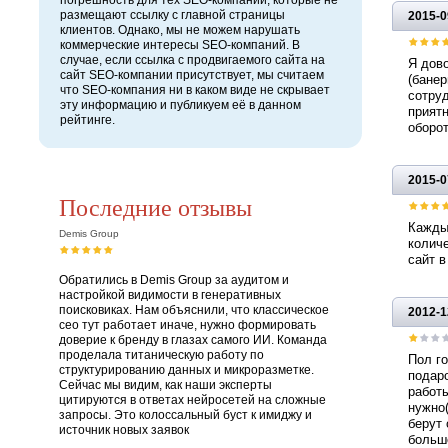
погрешность для тех SEO-компаний, которые не
размещают ссылку с главной страницы
2015-0
клиентов. Однако, мы не можем нарушать
коммерческие интересы SEO-компаний. В
случае, если ссылка с продвигаемого сайта на
Я дово
сайт SEO-компании присутствует, мы считаем
(банер
что SEO-компания ни в каком виде не скрывает
сотруд
эту информацию и публикуем её в данном
приятн
рейтинге.
оборот
2015-0
Последние отзывы
Каждый
Demis Group
количе
сайт в
Обратились в Demis Group за аудитом и
настройкой видимости в генеративных
поисковиках. Нам объяснили, что классическое
2012-1
сео тут работает иначе, нужно формировать
доверие к бренду в глазах самого ИИ. Команда
проделала титаническую работу по
Пол го
структурированию данных и микроразметке.
подаро
Сейчас мы видим, как наши эксперты
работы
цитируются в ответах нейросетей на сложные
нужно(
запросы. Это колоссальный буст к имиджу и
берут 
источник новых заявок
больше