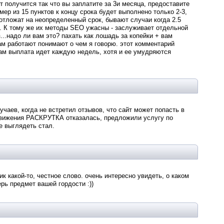
т получится так что вы заплатите за 3и месяца, предоставите
мер из 15 пунктов к концу срока будет выполнено только 2-3,
 отложат на неопределенный срок, бывают случаи когда 2.5
я. К тому же их методы SEO ужасны - заслуживает отдельной
..надо ли вам это? пахать как лошадь за копейки + вам
там работают понимают о чем я говорю. этот комментарий
кам выплата идет каждую недель, хотя и ее умудряются
аев, когда не встретил отзывов, что сайт может попасть в
одвижения РАСКРУТКА отказалась, предложили услугу по
е выглядеть стал.
к какой-то, честное слово. очень интересно увидеть, о каком
ерь предмет вашей гордости :))