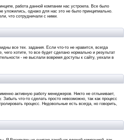
инципе, работа данной компании нас устроила. Все было
 не уложились, однако для нас это не было принципиально.
ли, что сотрудничали с ними.
видны все тех. задания. Если что-то не нравится, всегда
, чего хотите, то все будет сделано нормально и результат
тельности - не выслали вовремя доступы к сайту, уехали в
а именно активную работу менеджеров. Никто не отлынивает,
 Забыть что-то сделать просто невозможно, так как процесс
ролировать процесс. Недовольные есть всегда, но говорить,
ы. Я Раскрутку не считаю такой уж плохой компанией, так