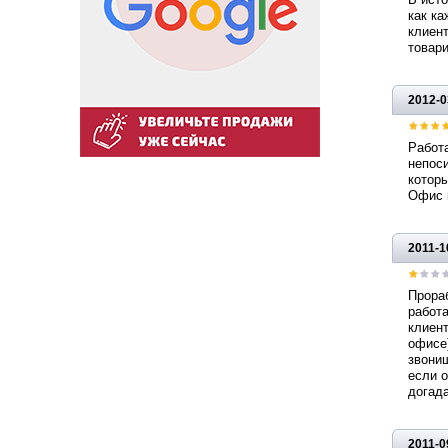
как ка
клиент
товар
2012-0
Работа
непоси
которы
Офис к
2011-1
Прораб
работ
клиент
офисе)
звониш
если о
догада
2011-0