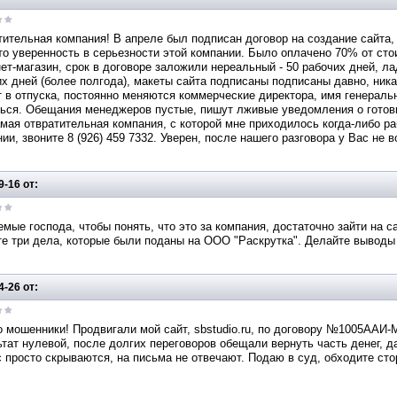
ительная компания! В апреле был подписан договор на создание сайта, 
то уверенность в серьезности этой компании. Было оплачено 70% от ст
ет-магазин, срок в договоре заложили нереальный - 50 рабочих дней, л
х дней (более полгода), макеты сайта подписаны подписаны давно, ник
 в отпуска, постоянно меняются коммерческие директора, имя генераль
ься. Обещания менеджеров пустые, пишут лживые уведомления о готовн
мая отвратительная компания, с которой мне приходилось когда-либо р
ии, звоните 8 (926) 459 7332. Уверен, после нашего разговора у Вас не 
9-16 от:
мые господа, чтобы понять, что это за компания, достаточно зайти на сай
е три дела, которые были поданы на ООО "Раскрутка". Делайте выводы 
4-26 от:
 мошенники! Продвигали мой сайт, sbstudio.ru, по договору №1005ААИ
тат нулевой, после долгих переговоров обещали вернуть часть денег, 
 просто скрываются, на письма не отвечают. Подаю в суд, обходите сто