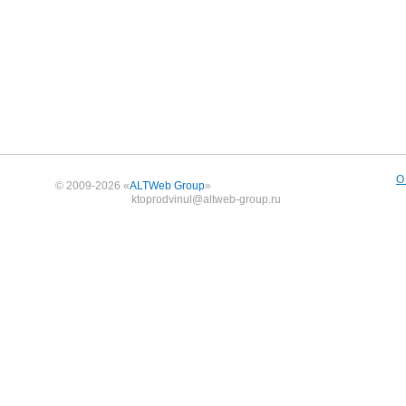
О
© 2009-2026 «
ALTWeb Group
»
ktoprodvinul@altweb-group.ru