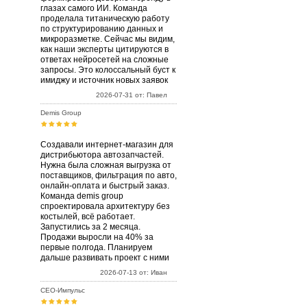
глазах самого ИИ. Команда
проделала титаническую работу
по структурированию данных и
микроразметке. Сейчас мы видим,
как наши эксперты цитируются в
ответах нейросетей на сложные
запросы. Это колоссальный буст к
имиджу и источник новых заявок
2026-07-31 от: Павел
Demis Group
Создавали интернет-магазин для
дистрибьютора автозапчастей.
Нужна была сложная выгрузка от
поставщиков, фильтрация по авто,
онлайн-оплата и быстрый заказ.
Команда demis group
спроектировала архитектуру без
костылей, всё работает.
Запустились за 2 месяца.
Продажи выросли на 40% за
первые полгода. Планируем
дальше развивать проект с ними
2026-07-13 от: Иван
СЕО-Импульс