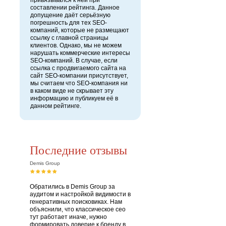
привязывался к ней при
составлении рейтинга. Данное
допущение даёт серьёзную
погрешность для тех SEO-
компаний, которые не размещают
ссылку с главной страницы
клиентов. Однако, мы не можем
нарушать коммерческие интересы
SEO-компаний. В случае, если
ссылка с продвигаемого сайта на
сайт SEO-компании присутствует,
мы считаем что SEO-компания ни
в каком виде не скрывает эту
информацию и публикуем её в
данном рейтинге.
Последние отзывы
Demis Group
Обратились в Demis Group за
аудитом и настройкой видимости в
генеративных поисковиках. Нам
объяснили, что классическое сео
тут работает иначе, нужно
формировать доверие к бренду в