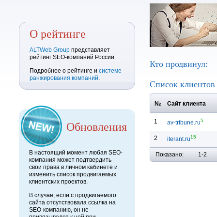
О рейтинге
ALTWeb Group
представляет
рейтинг SEO-компаний России.
Кто продвинул:
Подробнее о рейтинге и
системе
ранжирования компаний
.
Список клиенто
№
Сайт клиента
5
1
Обновления
av-tribune.ru
15
2
iterant.ru
В настоящий момент любая SEO-
Показано:
1-2
компания может подтвердить
свои права в личном кабинете и
изменить список продвигаемых
клиентских проектов.
В случае, если с продвигаемого
сайта отсутствовала ссылка на
SEO-компанию, он не