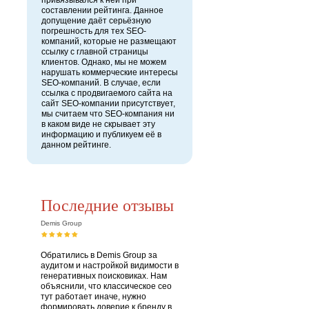
привязывался к ней при
составлении рейтинга. Данное
допущение даёт серьёзную
погрешность для тех SEO-
компаний, которые не размещают
ссылку с главной страницы
клиентов. Однако, мы не можем
нарушать коммерческие интересы
SEO-компаний. В случае, если
ссылка с продвигаемого сайта на
сайт SEO-компании присутствует,
мы считаем что SEO-компания ни
в каком виде не скрывает эту
информацию и публикуем её в
данном рейтинге.
Последние отзывы
Demis Group
Обратились в Demis Group за
аудитом и настройкой видимости в
генеративных поисковиках. Нам
объяснили, что классическое сео
тут работает иначе, нужно
формировать доверие к бренду в