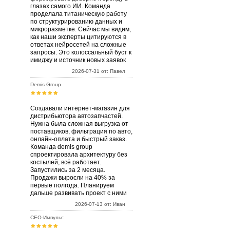
глазах самого ИИ. Команда
проделала титаническую работу
по структурированию данных и
микроразметке. Сейчас мы видим,
как наши эксперты цитируются в
ответах нейросетей на сложные
запросы. Это колоссальный буст к
имиджу и источник новых заявок
2026-07-31 от: Павел
Demis Group
Создавали интернет-магазин для
дистрибьютора автозапчастей.
Нужна была сложная выгрузка от
поставщиков, фильтрация по авто,
онлайн-оплата и быстрый заказ.
Команда demis group
спроектировала архитектуру без
костылей, всё работает.
Запустились за 2 месяца.
Продажи выросли на 40% за
первые полгода. Планируем
дальше развивать проект с ними
2026-07-13 от: Иван
СЕО-Импульс