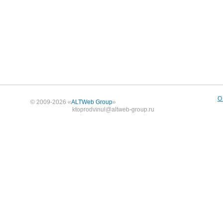
О
© 2009-2026 «
ALTWeb Group
»
ktoprodvinul@altweb-group.ru