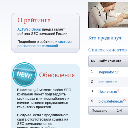
О рейтинге
ALTWeb Group
представляет
рейтинг SEO-компаний России.
Кто продвинул:
Подробнее о рейтинге и
системе
ранжирования компаний
.
Список клиенто
№
Сайт клиента
2
1
Обновления
stepmotor.ru
9
2
tom-svet.ru
В настоящий момент любая SEO-
-1
3
likservice.ru
компания может подтвердить
свои права в личном кабинете и
-3
4
biotualet-neo.ru
изменить список продвигаемых
клиентских проектов.
Показано:
1-4
В случае, если с продвигаемого
сайта отсутствовала ссылка на
SEO-компанию, он не