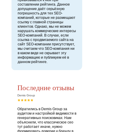
привязывался к ней при
составлении рейтинга. Данное
допущение даёт серьёзную
погрешность для тех SEO-
компаний, которые не размещают
ссылку с главной страницы
клиентов. Однако, мы не можем
нарушать коммерческие интересы
SEO-компаний. В случае, если
ссылка с продвигаемого сайта на
сайт SEO-компании присутствует,
мы считаем что SEO-компания ни
в каком виде не скрывает эту
информацию и публикуем её в
данном рейтинге.
Последние отзывы
Demis Group
Обратились в Demis Group за
аудитом и настройкой видимости в
генеративных поисковиках. Нам
объяснили, что классическое сео
тут работает иначе, нужно
формировать доверие к бренду в