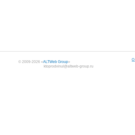
О
© 2009-2026 «
ALTWeb Group
»
ktoprodvinul@altweb-group.ru