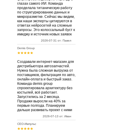
глазах самого ИИ. Команда
проделала титаническую работу
по структурированию данных и
микроразметке. Сейчас мы видим,
как наши эксперты цитируются в
ответах нейросетей на сложные
запросы. Это колоссальный буст к
имиджу и источник новых заявок
2026-07-31 от: Павел
Demis Group
Создавали интернет-магазин для
дистрибьютора автозапчастей.
Нужна была сложная выгрузка от
поставщиков, фильтрация по авто,
онлайн-оплата и быстрый заказ.
Команда demis group
спроектировала архитектуру без
костылей, всё работает.
Запустились за 2 месяца.
Продажи выросли на 40% за
первые полгода. Планируем
дальше развивать проект с ними
2026-07-13 от: Иван
СЕО-Импульс