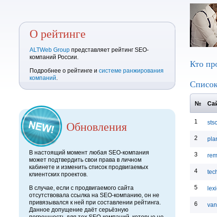
О рейтинге
ALTWeb Group
представляет рейтинг SEO-
компаний России.
Кто пр
Подробнее о рейтинге и
системе ранжирования
компаний
.
Список
№
Сай
1
Обновления
sts
2
pla
В настоящий момент любая SEO-компания
3
rem
может подтвердить свои права в личном
кабинете и изменить список продвигаемых
4
tec
клиентских проектов.
5
В случае, если с продвигаемого сайта
lex
отсутствовала ссылка на SEO-компанию, он не
привязывался к ней при составлении рейтинга.
6
van
Данное допущение даёт серьёзную