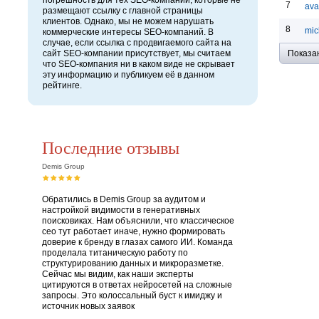
погрешность для тех SEO-компаний, которые не
7
ava
размещают ссылку с главной страницы
клиентов. Однако, мы не можем нарушать
8
mic
коммерческие интересы SEO-компаний. В
случае, если ссылка с продвигаемого сайта на
сайт SEO-компании присутствует, мы считаем
Показа
что SEO-компания ни в каком виде не скрывает
эту информацию и публикуем её в данном
рейтинге.
Последние отзывы
Demis Group
Обратились в Demis Group за аудитом и
настройкой видимости в генеративных
поисковиках. Нам объяснили, что классическое
сео тут работает иначе, нужно формировать
доверие к бренду в глазах самого ИИ. Команда
проделала титаническую работу по
структурированию данных и микроразметке.
Сейчас мы видим, как наши эксперты
цитируются в ответах нейросетей на сложные
запросы. Это колоссальный буст к имиджу и
источник новых заявок