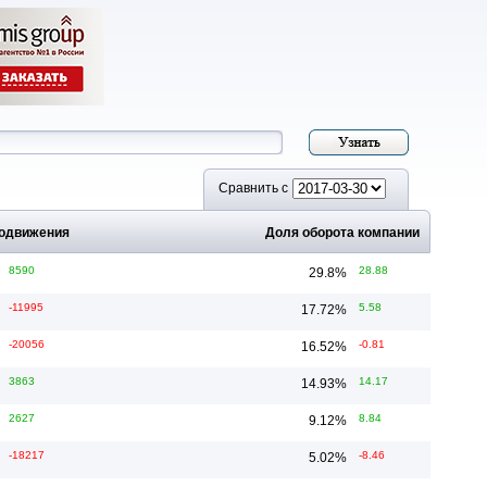
Сравнить с
родвижения
Доля оборота компании
8590
28.88
29.8
%
-11995
5.58
17.72
%
-20056
-0.81
16.52
%
3863
14.17
14.93
%
2627
8.84
9.12
%
-18217
-8.46
5.02
%