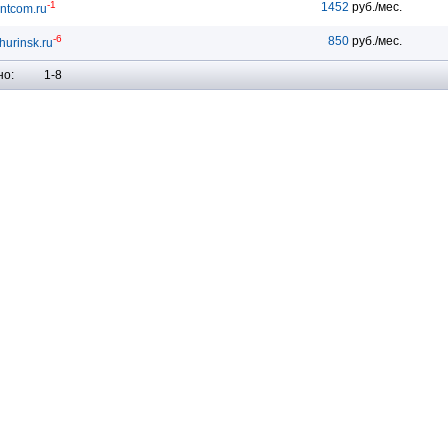
-1
1452
руб./мес.
ntcom.ru
-6
850
руб./мес.
hurinsk.ru
но:
1-8