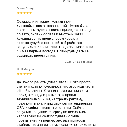
2026-07-31 от: Павел
Demis Group
Создавали интернет-магазин для
дистрибьютора автозапчастей. Нужна была
сложная выгрузка от поставщиков, фильтрация
по авто, онлайн-оплата и быстрый заказ.
Команда demis group спроектировала
архитектуру без костылей, всё работает.
Запустились за 2 месяца. Продажи выросли на
40% за первые полгода. Планируем дальше
развивать проект с ними
2026-07-13 от: Иван
СЕО-Импульс
До начала работы думал, что SEO это просто
статьи и ссылки. Оказалось, что это лишь часть
общей картины. Команда помогла привести в
порядок сайт, ускорить его, исправить
технические ошибки, настроить рекламу,
подключить аналитику звонков, интегрировать
CRM и собрать понятные отчеты. Сейчас
результат ощущается сразу по нескольким
направлениям: сайт получает больше
посетителей из поиска, реклама приносит
стабильные заявки, а руководству не приходится