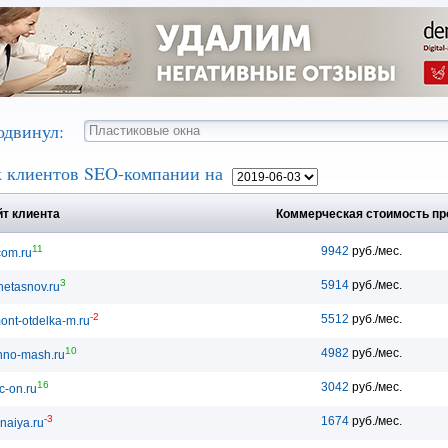
одвинул:
 клиентов SEO-компании
на
т клиента
Коммерческая стоимость п
11
9942
руб./мес.
com.ru
3
5914
руб./мес.
netasnov.ru
-2
5512
руб./мес.
ont-otdelka-m.ru
10
4982
руб./мес.
hno-mash.ru
16
3042
руб./мес.
ic-on.ru
-3
1674
руб./мес.
naiya.ru