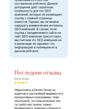
привязывался к ней при
составлении рейтинга. Данное
допущение даёт серьёзную
погрешность для тех SEO-
компаний, которые не размещают
ссылку с главной страницы
клиентов. Однако, мы не можем
нарушать коммерческие интересы
SEO-компаний. В случае, если
ссылка с продвигаемого сайта на
сайт SEO-компании присутствует,
мы считаем что SEO-компания ни
в каком виде не скрывает эту
информацию и публикуем её в
данном рейтинге.
Последние отзывы
Demis Group
Обратились в Demis Group за
аудитом и настройкой видимости в
генеративных поисковиках. Нам
объяснили, что классическое сео
тут работает иначе, нужно
формировать доверие к бренду в