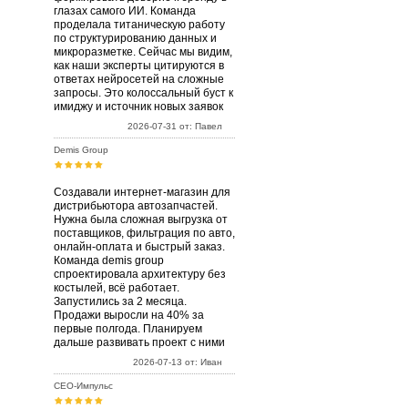
глазах самого ИИ. Команда
проделала титаническую работу
по структурированию данных и
микроразметке. Сейчас мы видим,
как наши эксперты цитируются в
ответах нейросетей на сложные
запросы. Это колоссальный буст к
имиджу и источник новых заявок
2026-07-31 от: Павел
Demis Group
Создавали интернет-магазин для
дистрибьютора автозапчастей.
Нужна была сложная выгрузка от
поставщиков, фильтрация по авто,
онлайн-оплата и быстрый заказ.
Команда demis group
спроектировала архитектуру без
костылей, всё работает.
Запустились за 2 месяца.
Продажи выросли на 40% за
первые полгода. Планируем
дальше развивать проект с ними
2026-07-13 от: Иван
СЕО-Импульс