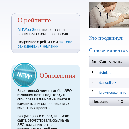
О рейтинге
ALTWeb Group
представляет
рейтинг SEO-компаний России.
Кто продвинул:
Подробнее о рейтинге и
системе
ранжирования компаний
.
Список клиенто
№
Сайт клиента
1
Обновления
dvtek.ru
1
2
darwell.biz
В настоящий момент любая SEO-
3
brokercustoms.ru
компания может подтвердить
свои права в личном кабинете и
Показано:
1-3
изменить список продвигаемых
клиентских проектов.
В случае, если с продвигаемого
сайта отсутствовала ссылка на
SEO-компанию, он не