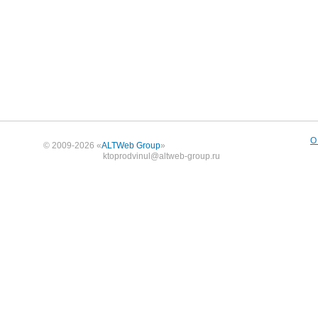
О
© 2009-2026 «
ALTWeb Group
»
ktoprodvinul@altweb-group.ru