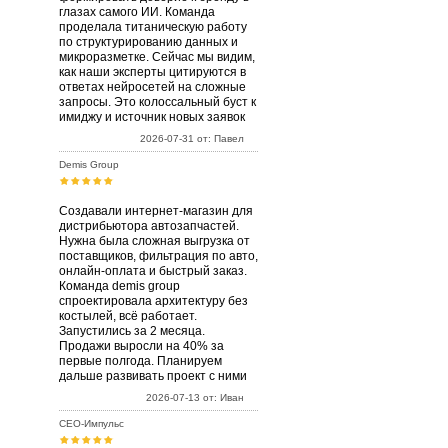
глазах самого ИИ. Команда
проделала титаническую работу
по структурированию данных и
микроразметке. Сейчас мы видим,
как наши эксперты цитируются в
ответах нейросетей на сложные
запросы. Это колоссальный буст к
имиджу и источник новых заявок
2026-07-31 от: Павел
Demis Group
Создавали интернет-магазин для
дистрибьютора автозапчастей.
Нужна была сложная выгрузка от
поставщиков, фильтрация по авто,
онлайн-оплата и быстрый заказ.
Команда demis group
спроектировала архитектуру без
костылей, всё работает.
Запустились за 2 месяца.
Продажи выросли на 40% за
первые полгода. Планируем
дальше развивать проект с ними
2026-07-13 от: Иван
СЕО-Импульс