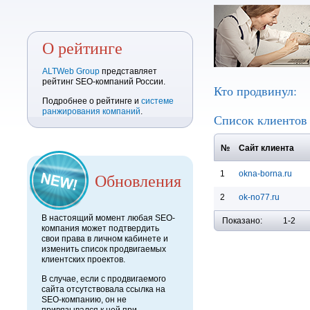
О рейтинге
ALTWeb Group
представляет
рейтинг SEO-компаний России.
Кто продвинул:
Подробнее о рейтинге и
системе
ранжирования компаний
.
Список клиенто
№
Сайт клиента
1
okna-borna.ru
Обновления
2
ok-no77.ru
В настоящий момент любая SEO-
Показано:
1-2
компания может подтвердить
свои права в личном кабинете и
изменить список продвигаемых
клиентских проектов.
В случае, если с продвигаемого
сайта отсутствовала ссылка на
SEO-компанию, он не