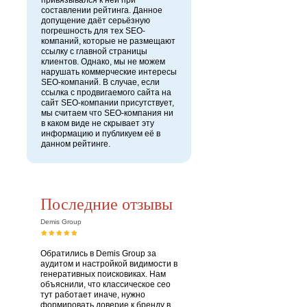
привязывался к ней при
составлении рейтинга. Данное
допущение даёт серьёзную
погрешность для тех SEO-
компаний, которые не размещают
ссылку с главной страницы
клиентов. Однако, мы не можем
нарушать коммерческие интересы
SEO-компаний. В случае, если
ссылка с продвигаемого сайта на
сайт SEO-компании присутствует,
мы считаем что SEO-компания ни
в каком виде не скрывает эту
информацию и публикуем её в
данном рейтинге.
Последние отзывы
Demis Group
Обратились в Demis Group за
аудитом и настройкой видимости в
генеративных поисковиках. Нам
объяснили, что классическое сео
тут работает иначе, нужно
формировать доверие к бренду в