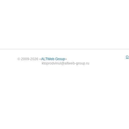
О
© 2009-2026 «
ALTWeb Group
»
ktoprodvinul@altweb-group.ru