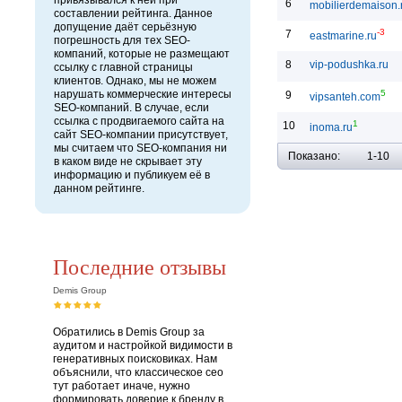
привязывался к ней при
6
mobilierdemaison.
составлении рейтинга. Данное
допущение даёт серьёзную
-3
7
eastmarine.ru
погрешность для тех SEO-
компаний, которые не размещают
8
vip-podushka.ru
ссылку с главной страницы
клиентов. Однако, мы не можем
5
нарушать коммерческие интересы
9
vipsanteh.com
SEO-компаний. В случае, если
ссылка с продвигаемого сайта на
1
10
inoma.ru
сайт SEO-компании присутствует,
мы считаем что SEO-компания ни
Показано:
1-10
в каком виде не скрывает эту
информацию и публикуем её в
данном рейтинге.
Последние отзывы
Demis Group
Обратились в Demis Group за
аудитом и настройкой видимости в
генеративных поисковиках. Нам
объяснили, что классическое сео
тут работает иначе, нужно
формировать доверие к бренду в