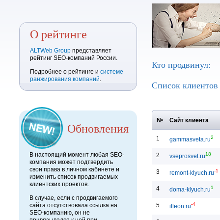
О рейтинге
ALTWeb Group
представляет
рейтинг SEO-компаний России.
Кто продвинул:
Подробнее о рейтинге и
системе
ранжирования компаний
.
Список клиенто
№
Сайт клиента
Обновления
2
1
gammasveta.ru
18
В настоящий момент любая SEO-
2
vseprosvet.ru
компания может подтвердить
свои права в личном кабинете и
-1
3
remont-klyuch.ru
изменить список продвигаемых
клиентских проектов.
1
4
doma-klyuch.ru
В случае, если с продвигаемого
-4
5
сайта отсутствовала ссылка на
illeon.ru
SEO-компанию, он не