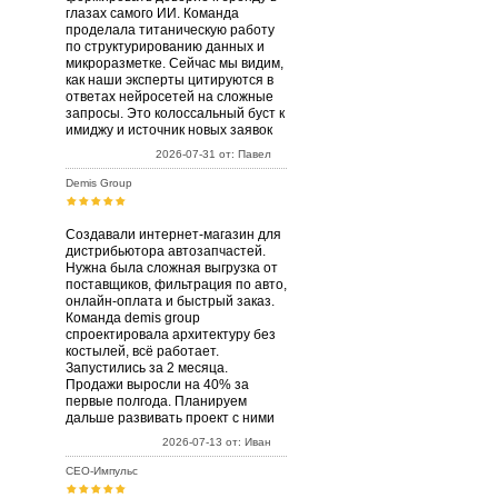
глазах самого ИИ. Команда
проделала титаническую работу
по структурированию данных и
микроразметке. Сейчас мы видим,
как наши эксперты цитируются в
ответах нейросетей на сложные
запросы. Это колоссальный буст к
имиджу и источник новых заявок
2026-07-31 от: Павел
Demis Group
Создавали интернет-магазин для
дистрибьютора автозапчастей.
Нужна была сложная выгрузка от
поставщиков, фильтрация по авто,
онлайн-оплата и быстрый заказ.
Команда demis group
спроектировала архитектуру без
костылей, всё работает.
Запустились за 2 месяца.
Продажи выросли на 40% за
первые полгода. Планируем
дальше развивать проект с ними
2026-07-13 от: Иван
СЕО-Импульс