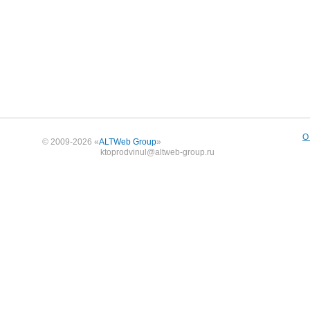
О
© 2009-2026 «
ALTWeb Group
»
ktoprodvinul@altweb-group.ru