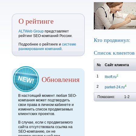
О рейтинге
ALTWeb Group
представляет
рейтинг SEO-компаний России.
Кто продвинул:
Подробнее о рейтинге и
системе
ранжирования компаний
.
Список клиенто
№
Сайт клиента
1
1
Обновления
itsoft.ru
4
2
parket-24.ru
В настоящий момент любая SEO-
Показано:
1-2
компания может подтвердить
свои права в личном кабинете и
изменить список продвигаемых
клиентских проектов.
В случае, если с продвигаемого
сайта отсутствовала ссылка на
SEO-компанию, он не