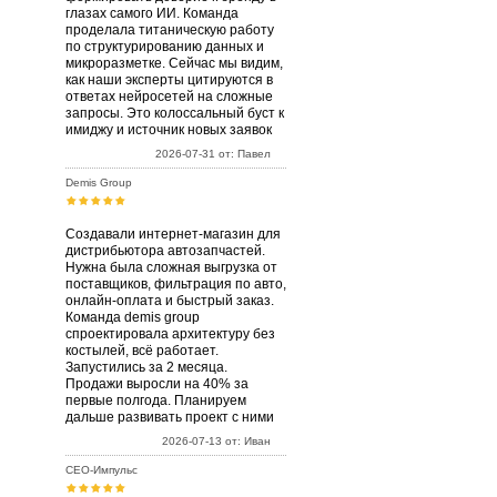
глазах самого ИИ. Команда
проделала титаническую работу
по структурированию данных и
микроразметке. Сейчас мы видим,
как наши эксперты цитируются в
ответах нейросетей на сложные
запросы. Это колоссальный буст к
имиджу и источник новых заявок
2026-07-31 от: Павел
Demis Group
Создавали интернет-магазин для
дистрибьютора автозапчастей.
Нужна была сложная выгрузка от
поставщиков, фильтрация по авто,
онлайн-оплата и быстрый заказ.
Команда demis group
спроектировала архитектуру без
костылей, всё работает.
Запустились за 2 месяца.
Продажи выросли на 40% за
первые полгода. Планируем
дальше развивать проект с ними
2026-07-13 от: Иван
СЕО-Импульс