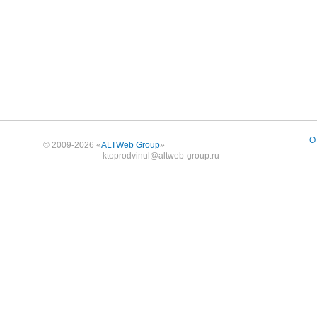
О
© 2009-2026 «
ALTWeb Group
»
ktoprodvinul@altweb-group.ru