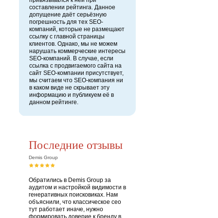
привязывался к ней при
составлении рейтинга. Данное
допущение даёт серьёзную
погрешность для тех SEO-
компаний, которые не размещают
ссылку с главной страницы
клиентов. Однако, мы не можем
нарушать коммерческие интересы
SEO-компаний. В случае, если
ссылка с продвигаемого сайта на
сайт SEO-компании присутствует,
мы считаем что SEO-компания ни
в каком виде не скрывает эту
информацию и публикуем её в
данном рейтинге.
Последние отзывы
Demis Group
Обратились в Demis Group за
аудитом и настройкой видимости в
генеративных поисковиках. Нам
объяснили, что классическое сео
тут работает иначе, нужно
формировать доверие к бренду в