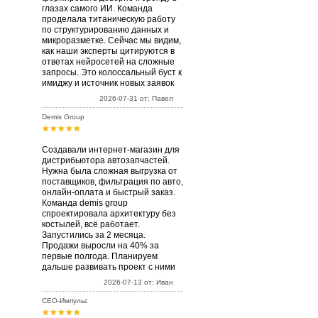
глазах самого ИИ. Команда
проделала титаническую работу
по структурированию данных и
микроразметке. Сейчас мы видим,
как наши эксперты цитируются в
ответах нейросетей на сложные
запросы. Это колоссальный буст к
имиджу и источник новых заявок
2026-07-31 от: Павел
Demis Group
Создавали интернет-магазин для
дистрибьютора автозапчастей.
Нужна была сложная выгрузка от
поставщиков, фильтрация по авто,
онлайн-оплата и быстрый заказ.
Команда demis group
спроектировала архитектуру без
костылей, всё работает.
Запустились за 2 месяца.
Продажи выросли на 40% за
первые полгода. Планируем
дальше развивать проект с ними
2026-07-13 от: Иван
СЕО-Импульс