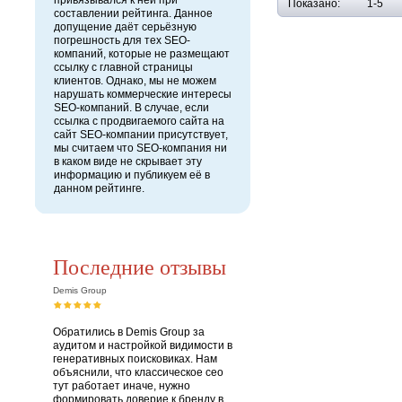
привязывался к ней при
Показано:
1-5
составлении рейтинга. Данное
допущение даёт серьёзную
погрешность для тех SEO-
компаний, которые не размещают
ссылку с главной страницы
клиентов. Однако, мы не можем
нарушать коммерческие интересы
SEO-компаний. В случае, если
ссылка с продвигаемого сайта на
сайт SEO-компании присутствует,
мы считаем что SEO-компания ни
в каком виде не скрывает эту
информацию и публикуем её в
данном рейтинге.
Последние отзывы
Demis Group
Обратились в Demis Group за
аудитом и настройкой видимости в
генеративных поисковиках. Нам
объяснили, что классическое сео
тут работает иначе, нужно
формировать доверие к бренду в