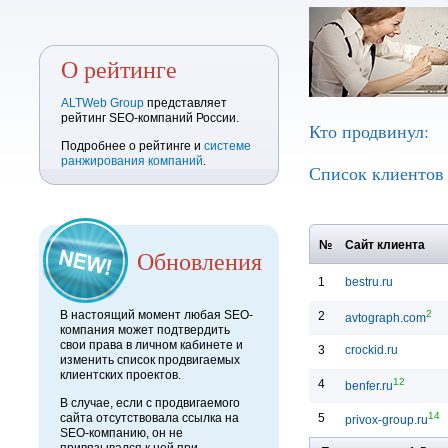
О рейтинге
ALTWeb Group
представляет
рейтинг SEO-компаний России.
Кто продвинул:
Подробнее о рейтинге и
системе
ранжирования компаний
.
Список клиенто
№
Сайт клиента
Обновления
1
bestru.ru
2
В настоящий момент любая SEO-
2
avtograph.com
компания может подтвердить
свои права в личном кабинете и
3
crockid.ru
изменить список продвигаемых
клиентских проектов.
12
4
benfer.ru
В случае, если с продвигаемого
14
5
сайта отсутствовала ссылка на
privox-group.ru
SEO-компанию, он не