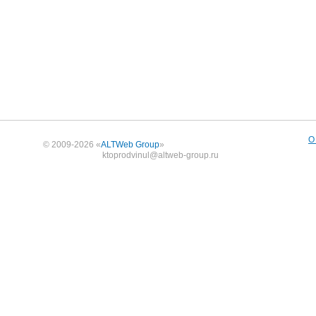
О
© 2009-2026 «
ALTWeb Group
»
ktoprodvinul@altweb-group.ru