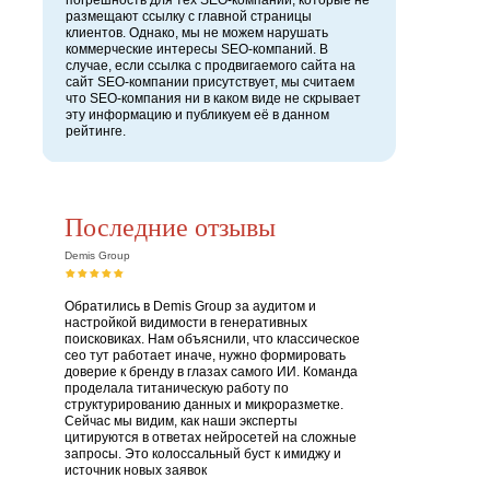
погрешность для тех SEO-компаний, которые не
размещают ссылку с главной страницы
клиентов. Однако, мы не можем нарушать
коммерческие интересы SEO-компаний. В
случае, если ссылка с продвигаемого сайта на
сайт SEO-компании присутствует, мы считаем
что SEO-компания ни в каком виде не скрывает
эту информацию и публикуем её в данном
рейтинге.
Последние отзывы
Demis Group
Обратились в Demis Group за аудитом и
настройкой видимости в генеративных
поисковиках. Нам объяснили, что классическое
сео тут работает иначе, нужно формировать
доверие к бренду в глазах самого ИИ. Команда
проделала титаническую работу по
структурированию данных и микроразметке.
Сейчас мы видим, как наши эксперты
цитируются в ответах нейросетей на сложные
запросы. Это колоссальный буст к имиджу и
источник новых заявок