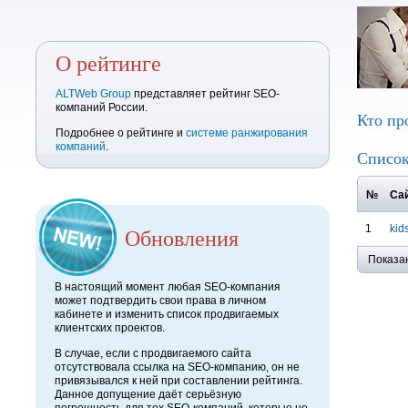
О рейтинге
ALTWeb Group
представляет рейтинг SEO-
компаний России.
Кто пр
Подробнее о рейтинге и
системе ранжирования
компаний
.
Список
№
Сай
1
kid
Обновления
Показа
В настоящий момент любая SEO-компания
может подтвердить свои права в личном
кабинете и изменить список продвигаемых
клиентских проектов.
В случае, если с продвигаемого сайта
отсутствовала ссылка на SEO-компанию, он не
привязывался к ней при составлении рейтинга.
Данное допущение даёт серьёзную