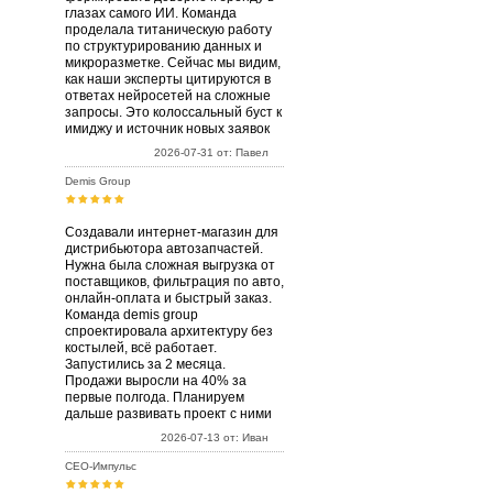
глазах самого ИИ. Команда
проделала титаническую работу
по структурированию данных и
микроразметке. Сейчас мы видим,
как наши эксперты цитируются в
ответах нейросетей на сложные
запросы. Это колоссальный буст к
имиджу и источник новых заявок
2026-07-31 от: Павел
Demis Group
Создавали интернет-магазин для
дистрибьютора автозапчастей.
Нужна была сложная выгрузка от
поставщиков, фильтрация по авто,
онлайн-оплата и быстрый заказ.
Команда demis group
спроектировала архитектуру без
костылей, всё работает.
Запустились за 2 месяца.
Продажи выросли на 40% за
первые полгода. Планируем
дальше развивать проект с ними
2026-07-13 от: Иван
СЕО-Импульс