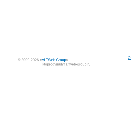
О
© 2009-2026 «
ALTWeb Group
»
ktoprodvinul@altweb-group.ru