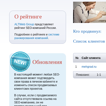
О рейтинге
ALTWeb Group
представляет
рейтинг SEO-компаний России.
Кто продвинул:
Подробнее о рейтинге и
системе
ранжирования компаний
.
Список клиенто
№
Сайт клиента
Обновления
1
mehgrad.ru
В настоящий момент любая SEO-
Показано:
1-1
компания может подтвердить
свои права в личном кабинете и
изменить список продвигаемых
клиентских проектов.
В случае, если с продвигаемого
сайта отсутствовала ссылка на
SEO-компанию, он не