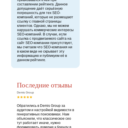
привязывался к ней при
составлении рейтинга. Данное
допущение даёт серьёзную
погрешность для тех SEO-
компаний, которые не размещают
ссылку с главной страницы
клиентов. Однако, мы не можем
нарушать коммерческие интересы
SEO-компаний. В случае, если
ссылка с продвигаемого сайта на
сайт SEO-компании присутствует,
мы считаем что SEO-компания ни
в каком виде не скрывает эту
информацию и публикуем её в
данном рейтинге.
Последние отзывы
Demis Group
Обратились в Demis Group за
аудитом и настройкой видимости в
генеративных поисковиках. Нам
объяснили, что классическое сео
тут работает иначе, нужно
формировать доверие к бренду в