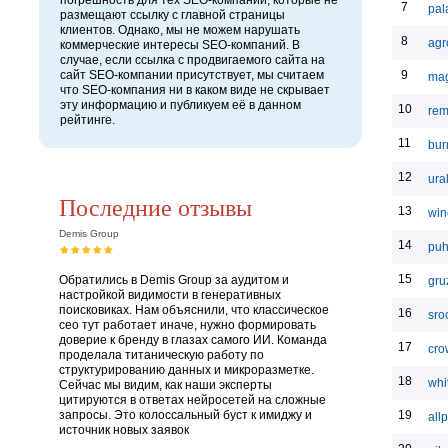
погрешность для тех SEO-компаний, которые не
7
pal
размещают ссылку с главной страницы
клиентов. Однако, мы не можем нарушать
8
agr
коммерческие интересы SEO-компаний. В
случае, если ссылка с продвигаемого сайта на
сайт SEO-компании присутствует, мы считаем
9
mag
что SEO-компания ни в каком виде не скрывает
эту информацию и публикуем её в данном
10
rem
рейтинге.
11
bur
12
ura
Последние отзывы
13
win
Demis Group
14
puh
15
Обратились в Demis Group за аудитом и
gru
настройкой видимости в генеративных
поисковиках. Нам объяснили, что классическое
16
sro
сео тут работает иначе, нужно формировать
доверие к бренду в глазах самого ИИ. Команда
17
cro
проделала титаническую работу по
структурированию данных и микроразметке.
18
whit
Сейчас мы видим, как наши эксперты
цитируются в ответах нейросетей на сложные
запросы. Это колоссальный буст к имиджу и
19
allp
источник новых заявок