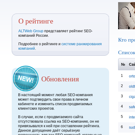
О рейтинге
ALTWeb Group
представляет рейтинг SEO-
компаний России.
Кто пр
Подробнее о рейтинге и
системе ранжирования
компаний
.
Список
№
Сай
1
Обновления
ort
2
oldt
В настоящий момент любая SEO-компания
3
cig
может подтвердить свои права в личном
кабинете и изменить список продвигаемых
4
saf
клиентских проектов.
5
В случае, если с продвигаемого сайта
int
отсутствовала ссылка на SEO-компанию, он не
привязывался к ней при составлении рейтинга.
6
sud
Данное допущение даёт серьёзную