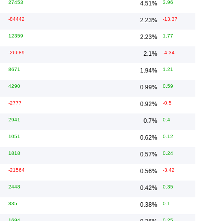
27453
3.96
4.51
%
-84442
-13.37
2.23
%
12359
1.77
2.23
%
-26689
-4.34
2.1
%
8671
1.21
1.94
%
4290
0.59
0.99
%
-2777
-0.5
0.92
%
2941
0.4
0.7
%
1051
0.12
0.62
%
1818
0.24
0.57
%
-21564
-3.42
0.56
%
2448
0.35
0.42
%
835
0.1
0.38
%
1694
0.25