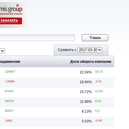
Сравнить с
продвижения
Доля оборота компании
126697
18.13
22.34
%
-12698
-3.41
18.94
%
87633
12.53
15.72
%
66078
9.44
11.88
%
40637
5.9
6.13
%
-3491
-0.93
5.03
%