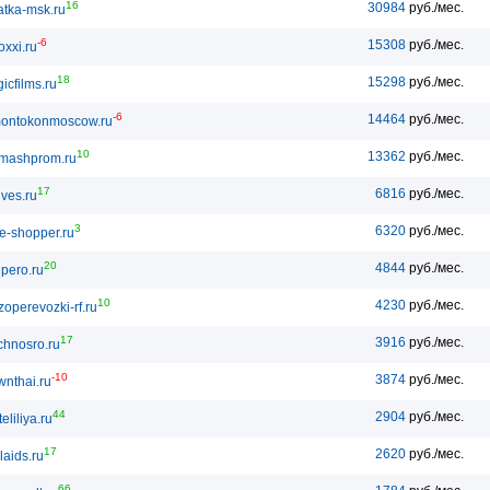
16
30984
руб./мес.
atka-msk.ru
-6
15308
руб./мес.
oxxi.ru
18
15298
руб./мес.
icfilms.ru
-6
14464
руб./мес.
ontokonmoscow.ru
10
13362
руб./мес.
mashprom.ru
17
6816
руб./мес.
lves.ru
3
6320
руб./мес.
e-shopper.ru
20
4844
руб./мес.
pero.ru
10
4230
руб./мес.
zoperevozki-rf.ru
17
3916
руб./мес.
chnosro.ru
-10
3874
руб./мес.
wnthai.ru
44
2904
руб./мес.
eliliya.ru
17
2620
руб./мес.
laids.ru
66