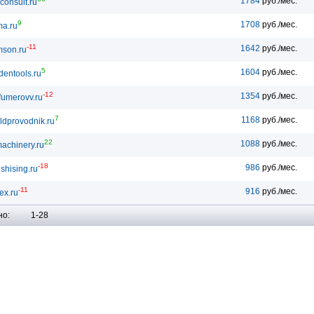
1784
руб./мес.
-consult.ru
9
1708
руб./мес.
ma.ru
-11
1642
руб./мес.
son.ru
5
1604
руб./мес.
dentools.ru
-12
1354
руб./мес.
fumerovv.ru
7
1168
руб./мес.
ldprovodnik.ru
22
1088
руб./мес.
achinery.ru
-18
986
руб./мес.
nshising.ru
-11
916
руб./мес.
ex.ru
но:
1-28