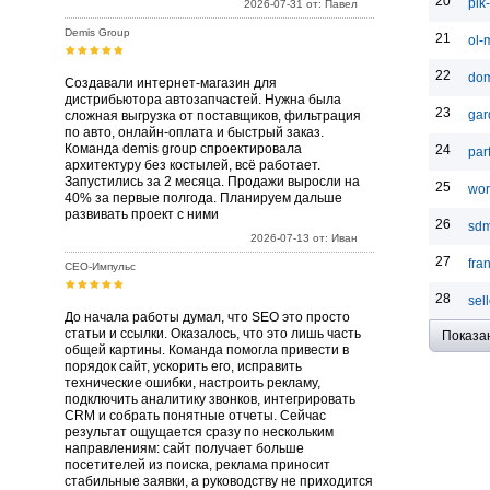
20
pik
2026-07-31 от: Павел
Demis Group
21
ol-
22
dom
Создавали интернет-магазин для
дистрибьютора автозапчастей. Нужна была
23
gar
сложная выгрузка от поставщиков, фильтрация
по авто, онлайн-оплата и быстрый заказ.
Команда demis group спроектировала
24
par
архитектуру без костылей, всё работает.
Запустились за 2 месяца. Продажи выросли на
25
wor
40% за первые полгода. Планируем дальше
развивать проект с ними
26
sdm
2026-07-13 от: Иван
27
fra
СЕО-Импульс
28
sell
До начала работы думал, что SEO это просто
статьи и ссылки. Оказалось, что это лишь часть
Показа
общей картины. Команда помогла привести в
порядок сайт, ускорить его, исправить
технические ошибки, настроить рекламу,
подключить аналитику звонков, интегрировать
CRM и собрать понятные отчеты. Сейчас
результат ощущается сразу по нескольким
направлениям: сайт получает больше
посетителей из поиска, реклама приносит
стабильные заявки, а руководству не приходится