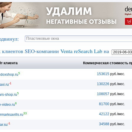
одвинул:
 клиентов SEO-компании
Venta reSearch Lab
на
т клиента
Коммерческая стоимость 
5
153615
руб./мес.
odoxshop.ru
-1
130226
руб./мес.
axi.ru
5
108057
руб./мес.
ars-shop.ru
6
81700
руб./мес.
e-video.ru
33
42122
руб./мес.
ermarksavills.ru
-1
34588
руб./мес.
ar.su