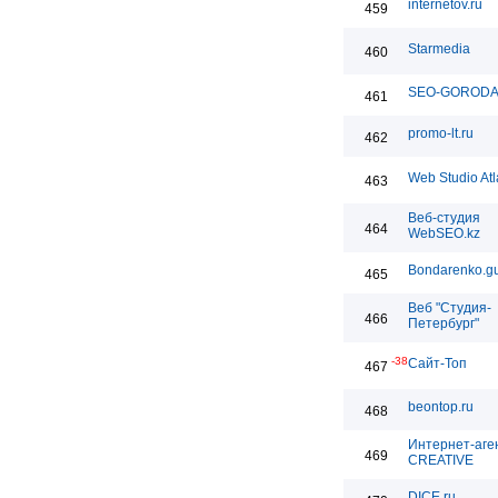
internetov.ru
459
Starmedia
460
SEO-GOROD
461
promo-lt.ru
462
Web Studio Atl
463
Веб-студия
464
WebSEO.kz
Bondarenko.g
465
Веб "Студия-
466
Петербург"
-38
Сайт-Топ
467
beontop.ru
468
Интернет-аге
469
CREATIVE
DICE.ru