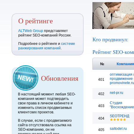
О рейтинге
ALTWeb Group
представляет
рейтинг SEO-компаний России.
Кто продвинул:
Подробнее о рейтинге и
системе
ранжирования компаний
.
Рейтинг SEO-ком
№
Компани
оптимизация 
Обновления
продвижение 
401
promovinete.r
net-pr.ru
402
В настоящий момент любая SEO-
компания может подтвердить
Студия
свои права в личном кабинете и
403
"Восхождение
изменить список продвигаемых
клиентских проектов.
SEOТРЕНД
404
В случае, если с продвигаемого
сайта отсутствовала ссылка на
saitodel.ru
SEO-компанию, он не
405