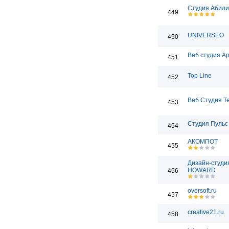
Студия Абили
449
UNIVERSEO
450
Веб студия А
451
Top Line
452
Веб Студия T
453
Студия Пульс
454
АКОМПОТ
455
Дизайн-студи
HOWARD
456
oversoft.ru
457
creative21.ru
458