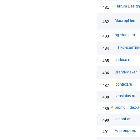
Ferrum Design
481
МистерПин
482
ng-studio.ru
483
Т.Т.Консалтин
484
codeco.ru
485
Brand-Maker
486
icontext.ru
487
seostatus.ru
488
-3
promo.index-ar
489
UnionLab
490
Альтопромо
491