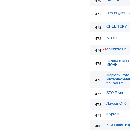
470
Веб-студия "
471
GREEN SKY
472
SEOFIT
473
-23
optimizatia.ru
474
Группа компа
475
ИЮНЬ
Маркетингово
Интернет-аге
476
"id:Result"
SEO-River
477
Ламзак СПб
478
luxpro.ru
479
Компания "ИД
480