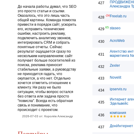
ПРОДВИЖЕН
427
Александра Т
До начала работы думал, что SEO
это просто статьи и ссылки.
Оказалось, что это лишь часть
-24
Freelab.ru
428
общей картины. Команда помогла
привести в порядок сайт, ускорить
65
staseo
его, исправить технические
429
ошибки, настроить рекламу,
подключить аналитику звонков,
AcroWeb
430
интегрировать CRM и собрать
понятные отчеты. Сейчас
результат ощущается сразу по
Агентство инт
431
маркетинга Ne
нескольким направлениям: сайт
получает больше посетителей из
поиска, реклама приносит
Zexler
432
стабильные заявки, а руководству
не приходится гадать, что
Novelit
окупается, а что нет. Отдельно
433
хочется отметить отношение к
клиенту. Ни разу не было
ipservis.ru
434
ситуации, чтобы вопрос остался
без ответа или задача просто
Интернет аге
"повисла". Всегда есть обратная
435
Эдельвейс
связь и понимание, что
происходит с проектом.
компания
436
2026-07-03 от: Королёв Александр
ДонИнтернет
437
Партнёры