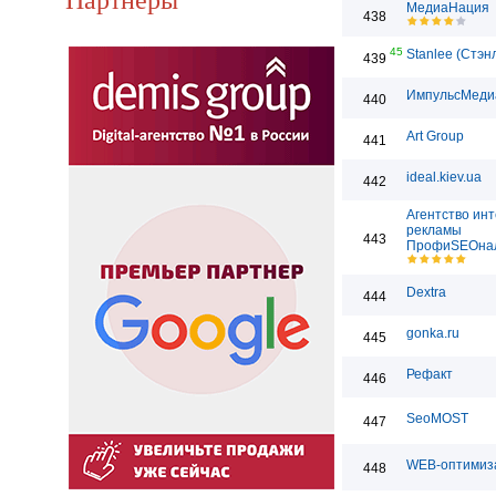
МедиаНация
438
45
Stanlee (Стэн
439
ИмпульсМеди
440
Art Group
441
ideal.kiev.ua
442
Агентство инт
рекламы
443
ПрофиSEOна
Dextra
444
gonka.ru
445
Рефакт
446
SeoMOST
447
WEB-оптимиз
448