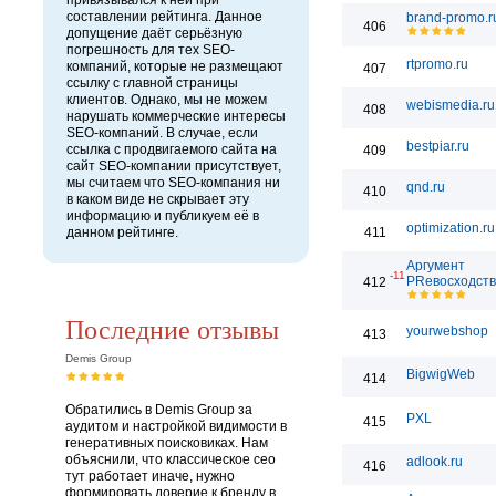
привязывался к ней при
составлении рейтинга. Данное
brand-promo.r
406
допущение даёт серьёзную
погрешность для тех SEO-
rtpromo.ru
компаний, которые не размещают
407
ссылку с главной страницы
клиентов. Однако, мы не можем
webismedia.ru
408
нарушать коммерческие интересы
SEO-компаний. В случае, если
bestpiar.ru
ссылка с продвигаемого сайта на
409
сайт SEO-компании присутствует,
мы считаем что SEO-компания ни
qnd.ru
410
в каком виде не скрывает эту
информацию и публикуем её в
optimization.ru
данном рейтинге.
411
Аргумент
-11
PRевосходст
412
Последние отзывы
yourwebshop
413
Demis Group
BigwigWeb
414
Обратились в Demis Group за
PXL
415
аудитом и настройкой видимости в
генеративных поисковиках. Нам
объяснили, что классическое сео
adlook.ru
416
тут работает иначе, нужно
формировать доверие к бренду в