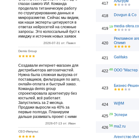
Альтрум
417
глазах самого ИИ. Команда
проделала титаническую работу
по структурированию данных и
Dovgun & Co
418
микроразметке. Сейчас мы видим,
как наши эксперты цитируются в
media-sfera.c
ответах нейросетей на сложные
19
419
запросы. Это колоссальный буст к
имиджу и источник новых заявок
Рекламное аг
Олимп
420
2026-07-31 от: Павел
Demis Group
Galifaks
421
Создавали интернет-магазин для
48
дистрибьютора автозапчастей.
ООО "Мастер 
422
Нужна была сложная выгрузка от
поставщиков, фильтрация по авто,
онлайн-оплата и быстрый заказ.
Бизнес-Реше
423
Команда demis group
спроектировала архитектуру без
костылей, всё работает.
Запустились за 2 месяца.
W@M
424
Продажи выросли на 40% за
первые полгода. Планируем
29
Эспери
425
дальше развивать проект с ними
2026-07-13 от: Иван
56
ma2.ru
426
СЕО-Импульс
Агентство Ин