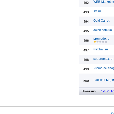
WEB-Marketin
492
src.ru
493
Gold Carrot
494
aweb.com.ua
495
promodo.ru
496
webhall.ru
497
seopromex.ru
498
Promo-zelenog
499
Рассвет-Мед
500
Показано:
1-100
1
О