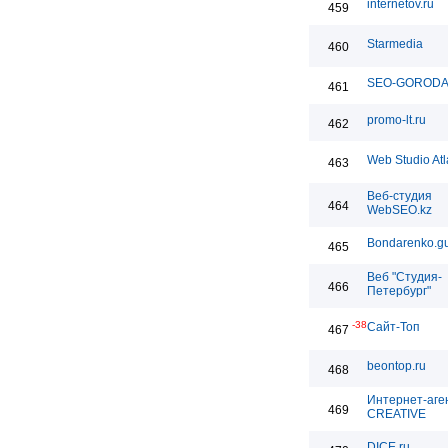
internetov.ru
459
Starmedia
460
SEO-GOROD
461
promo-lt.ru
462
Web Studio Atl
463
Веб-студия
464
WebSEO.kz
Bondarenko.g
465
Веб "Студия-
466
Петербург"
-38
Сайт-Топ
467
beontop.ru
468
Интернет-аге
469
CREATIVE
DICE.ru