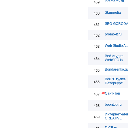
internetov.ru
459
Starmedia
460
SEO-GOROD
461
promo-lt.ru
462
Web Studio Atl
463
Веб-студия
464
WebSEO.kz
Bondarenko.g
465
Веб "Студия-
466
Петербург"
-38
Сайт-Топ
467
beontop.ru
468
Интернет-аге
469
CREATIVE
DICE.ru