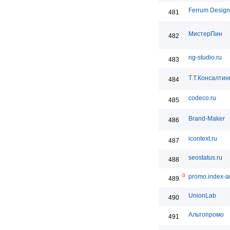
Ferrum Design
481
МистерПин
482
ng-studio.ru
483
Т.Т.Консалтин
484
codeco.ru
485
Brand-Maker
486
icontext.ru
487
seostatus.ru
488
-3
promo.index-ar
489
UnionLab
490
Альтопромо
491