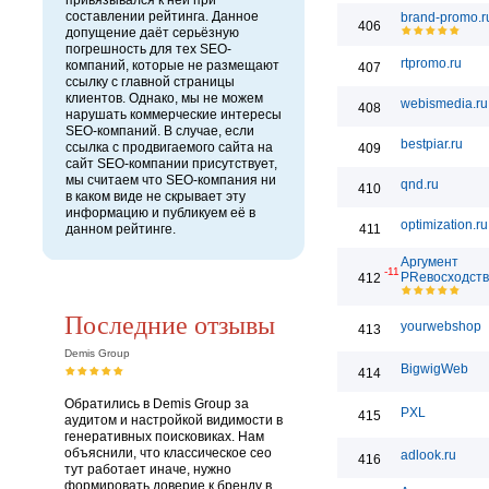
привязывался к ней при
составлении рейтинга. Данное
brand-promo.r
406
допущение даёт серьёзную
погрешность для тех SEO-
rtpromo.ru
компаний, которые не размещают
407
ссылку с главной страницы
клиентов. Однако, мы не можем
webismedia.ru
408
нарушать коммерческие интересы
SEO-компаний. В случае, если
bestpiar.ru
ссылка с продвигаемого сайта на
409
сайт SEO-компании присутствует,
мы считаем что SEO-компания ни
qnd.ru
410
в каком виде не скрывает эту
информацию и публикуем её в
optimization.ru
данном рейтинге.
411
Аргумент
-11
PRевосходст
412
Последние отзывы
yourwebshop
413
Demis Group
BigwigWeb
414
Обратились в Demis Group за
PXL
415
аудитом и настройкой видимости в
генеративных поисковиках. Нам
объяснили, что классическое сео
adlook.ru
416
тут работает иначе, нужно
формировать доверие к бренду в