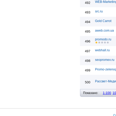
WEB-Marketin
492
src.ru
493
Gold Carrot
494
aweb.com.ua
495
promodo.ru
496
webhall.ru
497
seopromex.ru
498
Promo-zelenog
499
Рассвет-Мед
500
Показано:
1-100
1
О