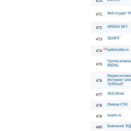
470
Веб-студия "
471
GREEN SKY
472
SEOFIT
473
-23
optimizatia.ru
474
Группа компа
475
ИЮНЬ
Маркетингово
Интернет-аге
476
"id:Result"
SEO-River
477
Ламзак СПб
478
luxpro.ru
479
Компания "ИД
480