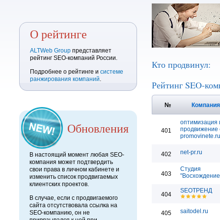
О рейтинге
ALTWeb Group
представляет
рейтинг SEO-компаний России.
Кто продвинул:
Подробнее о рейтинге и
системе
ранжирования компаний
.
Рейтинг SEO-ком
№
Компани
оптимизация 
Обновления
продвижение 
401
promovinete.r
net-pr.ru
402
В настоящий момент любая SEO-
компания может подтвердить
Студия
свои права в личном кабинете и
403
"Восхождение
изменить список продвигаемых
клиентских проектов.
SEOТРЕНД
404
В случае, если с продвигаемого
сайта отсутствовала ссылка на
saitodel.ru
SEO-компанию, он не
405