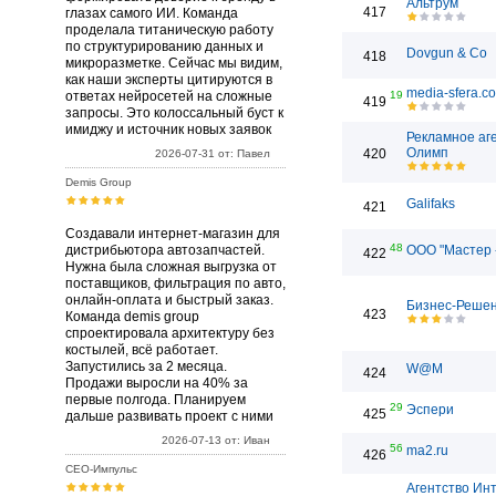
Альтрум
417
глазах самого ИИ. Команда
проделала титаническую работу
по структурированию данных и
Dovgun & Co
418
микроразметке. Сейчас мы видим,
как наши эксперты цитируются в
media-sfera.c
ответах нейросетей на сложные
19
419
запросы. Это колоссальный буст к
имиджу и источник новых заявок
Рекламное аг
Олимп
420
2026-07-31 от: Павел
Demis Group
Galifaks
421
Создавали интернет-магазин для
48
дистрибьютора автозапчастей.
ООО "Мастер 
422
Нужна была сложная выгрузка от
поставщиков, фильтрация по авто,
онлайн-оплата и быстрый заказ.
Бизнес-Реше
423
Команда demis group
спроектировала архитектуру без
костылей, всё работает.
Запустились за 2 месяца.
W@M
424
Продажи выросли на 40% за
первые полгода. Планируем
29
Эспери
425
дальше развивать проект с ними
2026-07-13 от: Иван
56
ma2.ru
426
СЕО-Импульс
Агентство Ин