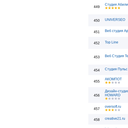
Студия Абили
449
UNIVERSEO
450
Веб студия А
451
Top Line
452
Веб Студия T
453
Студия Пульс
454
АКОМПОТ
455
Дизайн-студи
HOWARD
456
oversoft.ru
457
creative21.ru
458