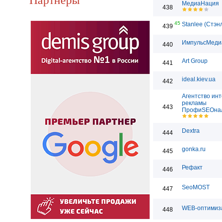
МедиаНация
438
45
Stanlee (Стэн
439
ИмпульсМеди
440
Art Group
441
ideal.kiev.ua
442
Агентство инт
рекламы
443
ПрофиSEOна
Dextra
444
gonka.ru
445
Рефакт
446
SeoMOST
447
WEB-оптимиз
448