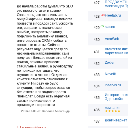
ПРОДВИЖЕН
427
Александра Т
До начала работы думал, что SEO
это просто статьи и ссылки.
Оказалось, что это лишь часть
-24
Freelab.ru
428
общей картины. Команда помогла
привести в порядок сайт, ускорить
65
staseo
его, исправить технические
429
ошибки, настроить рекламу,
подключить аналитику звонков,
AcroWeb
430
интегрировать CRM и собрать
понятные отчеты. Сейчас
результат ощущается сразу по
Агентство инт
431
маркетинга Ne
нескольким направлениям: сайт
получает больше посетителей из
поиска, реклама приносит
Zexler
432
стабильные заявки, а руководству
не приходится гадать, что
Novelit
окупается, а что нет. Отдельно
433
хочется отметить отношение к
клиенту. Ни разу не было
ipservis.ru
434
ситуации, чтобы вопрос остался
без ответа или задача просто
Интернет аге
"повисла". Всегда есть обратная
435
Эдельвейс
связь и понимание, что
происходит с проектом.
компания
436
2026-07-03 от: Королёв Александр
ДонИнтернет
437
Партнёры