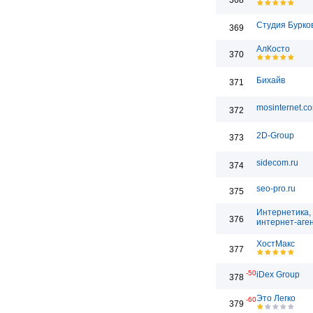
368
Студия Бурко
369
АлКосто
370
Бихайв
371
mosinternet.c
372
2D-Group
373
sidecom.ru
374
seo-pro.ru
375
Интернетика,
376
интернет-аге
ХостМакс
377
-50
iDex Group
378
Это Легко
-60
379