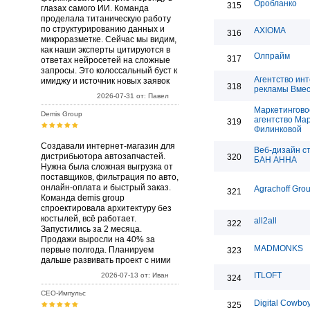
Оробланко
315
глазах самого ИИ. Команда
проделала титаническую работу
по структурированию данных и
AXIOMA
316
микроразметке. Сейчас мы видим,
как наши эксперты цитируются в
Олпрайм
317
ответах нейросетей на сложные
запросы. Это колоссальный буст к
Агентство ин
имиджу и источник новых заявок
318
рекламы Вме
2026-07-31 от: Павел
Маркетингово
Demis Group
агентство Ма
319
Филинковой
Создавали интернет-магазин для
Веб-дизайн с
дистрибьютора автозапчастей.
320
БАН АННА
Нужна была сложная выгрузка от
поставщиков, фильтрация по авто,
онлайн-оплата и быстрый заказ.
Agrachoff Gro
321
Команда demis group
спроектировала архитектуру без
костылей, всё работает.
all2all
322
Запустились за 2 месяца.
Продажи выросли на 40% за
MADMONKS
первые полгода. Планируем
323
дальше развивать проект с ними
ITLOFT
2026-07-13 от: Иван
324
СЕО-Импульс
Digital Cowbo
325