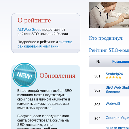
О рейтинге
ALTWeb Group
представляет
рейтинг SEO-компаний России.
Кто продвинул:
Подробнее о рейтинге и
системе
ранжирования компаний
.
Рейтинг SEO-ком
№
Компани
Обновления
Seohelp24
301
SEO Web Stud
302
В настоящий момент любая SEO-
Воронеж
компания может подтвердить
свои права в личном кабинете и
изменить список продвигаемых
WebAsiS
303
клиентских проектов.
В случае, если с продвигаемого
Снегири Мед
304
сайта отсутствовала ссылка на
SEO-компанию, он не
NFresh интер