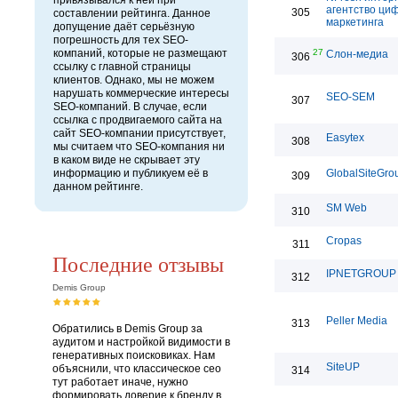
привязывался к ней при
агентство ци
305
составлении рейтинга. Данное
маркетинга
допущение даёт серьёзную
погрешность для тех SEO-
компаний, которые не размещают
27
Слон-медиа
306
ссылку с главной страницы
клиентов. Однако, мы не можем
нарушать коммерческие интересы
SEO-SEM
307
SEO-компаний. В случае, если
ссылка с продвигаемого сайта на
сайт SEO-компании присутствует,
Easytex
308
мы считаем что SEO-компания ни
в каком виде не скрывает эту
информацию и публикуем её в
GlobalSiteGro
309
данном рейтинге.
SM Web
310
Cropas
311
Последние отзывы
IPNETGROUP
312
Demis Group
Peller Media
313
Обратились в Demis Group за
аудитом и настройкой видимости в
генеративных поисковиках. Нам
SiteUP
объяснили, что классическое сео
314
тут работает иначе, нужно
формировать доверие к бренду в