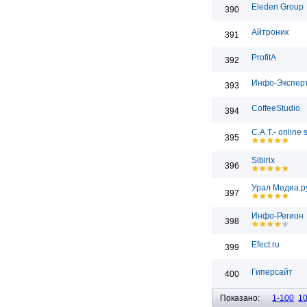
Eleden Group
390
Айтроник
391
ProfitA
392
Инфо-Экспер
393
CoffeeStudio
394
C.A.T.- online
395
Sibirix
396
Урал Медиа.р
397
Инфо-Регион
398
Efect.ru
399
Гиперсайт
400
Показано:
1-100
1