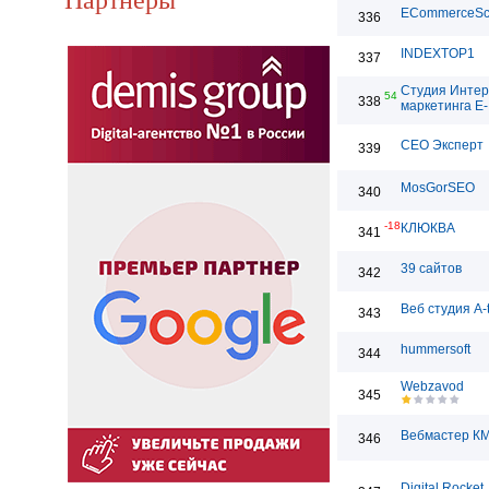
ECommerceSc
336
INDEXTOP1
337
Студия Интер
54
338
маркетинга E-
СЕО Эксперт
339
MosGorSEO
340
-18
КЛЮКВА
341
39 сайтов
342
Веб студия A-
343
hummersoft
344
Webzavod
345
Вебмастер К
346
Digital Rocket