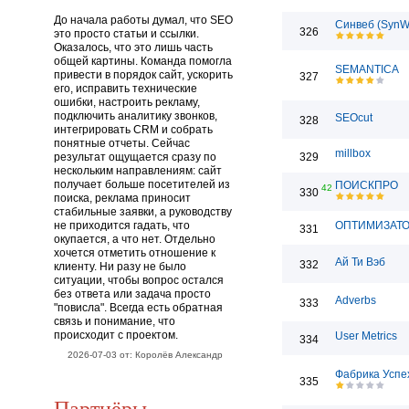
До начала работы думал, что SEO
Синвеб (SynW
326
это просто статьи и ссылки.
Оказалось, что это лишь часть
общей картины. Команда помогла
SEMANTICA
привести в порядок сайт, ускорить
327
его, исправить технические
ошибки, настроить рекламу,
подключить аналитику звонков,
SEOcut
328
интегрировать CRM и собрать
понятные отчеты. Сейчас
millbox
результат ощущается сразу по
329
нескольким направлениям: сайт
получает больше посетителей из
ПОИСКПРО
42
330
поиска, реклама приносит
стабильные заявки, а руководству
не приходится гадать, что
ОПТИМИЗАТ
331
окупается, а что нет. Отдельно
хочется отметить отношение к
Ай Ти Вэб
332
клиенту. Ни разу не было
ситуации, чтобы вопрос остался
без ответа или задача просто
Adverbs
333
"повисла". Всегда есть обратная
связь и понимание, что
происходит с проектом.
User Metrics
334
2026-07-03 от: Королёв Александр
Фабрика Успе
335
Партнёры