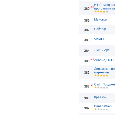
ИТ-Помощник 
-37
программиста
380
Меноком
381
Сайтоф
382
VISALI
383
Эм Си Арт
384
-44
Абарис, ООО
385
Динамика - ин
маркетинг
386
Сайт Проджек
-2
387
Креазон
388
BananaWeb
389