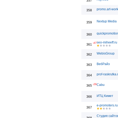
357
promo.art-work
358
Nextup Media
359
quickpromotion
360
seo-miheeff.ru
-47
361
WebisGroup
362
ВебРайз
363
prof-raskrutka.
364
-29
Cabu
365
ИТЦ Кимет
366
e-promoters.ru
367
Студия сайто