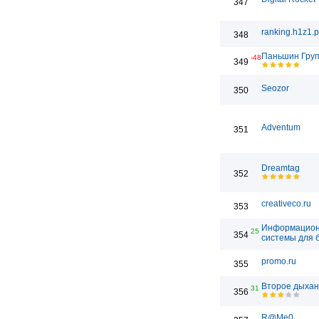
347
ranking.h1z1.
348
Паньшин Гру
-48
349
Seozor
350
Adventum
351
Dreamtag
352
creativeco.ru
353
Информацио
25
354
системы для 
promo.ru
355
Второе дыха
31
356
R@Me0