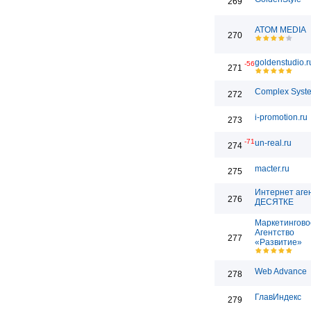
269
ATOM MEDIA
270
goldenstudio.r
-56
271
Complex Syst
272
i-promotion.ru
273
-71
un-real.ru
274
macter.ru
275
Интернет аге
276
ДЕСЯТКЕ
Маркетингово
Агентство
277
«Развитие»
Web Advance
278
ГлавИндекс
279