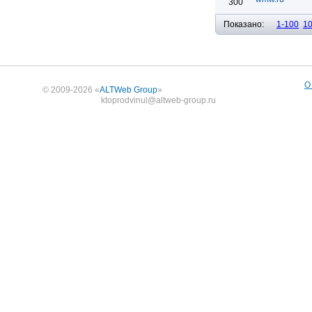
300
Показано:
1-100
1
О
© 2009-2026 «
ALTWeb Group
»
ktoprodvinul@altweb-group.ru