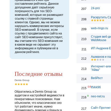
привязывался к ней при
составлении рейтинга. Данное
допущение даёт серьёзную
24-pro
207
погрешность для тех SEO-
компаний, которые не размещают
Раскрутить С
ссылку с главной страницы
208
клиентов. Однако, мы не можем
нарушать коммерческие интересы
web-ringo.ru
209
SEO-компаний. В случае, если
ссылка с продвигаемого сайта на
Студия веб-д
сайт SEO-компании присутствует,
210
WebMouse
мы считаем что SEO-компания ни
в каком виде не скрывает эту
информацию и публикуем её в
ИП Андреев Е
211
данном рейтинге.
Ашманов и п
212
Интернет-аге
213
"Айва"
Последние отзывы
ВебРост
214
Demis Group
-14
ItVek96
215
Обратились в Demis Group за
аудитом и настройкой видимости в
9
neo-net.ru
216
генеративных поисковиках. Нам
объяснили, что классическое сео
тут работает иначе, нужно
Сайт-Протект
217
формировать доверие к бренду в