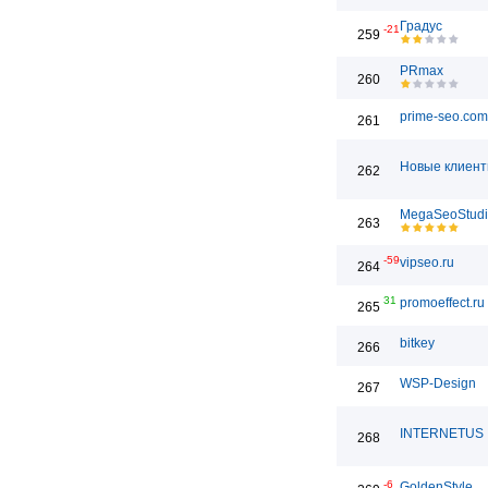
Градус
-21
259
PRmax
260
prime-seo.com
261
Новые клиен
262
MegaSeoStud
263
-59
vipseo.ru
264
31
promoeffect.ru
265
bitkey
266
WSP-Design
267
INTERNETUS
268
-6
GoldenStyle