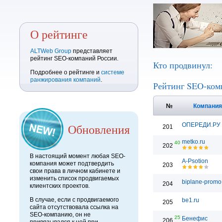
О рейтинге
ALTWeb Group
представляет
рейтинг SEO-компаний России.
Кто продвинул:
Подробнее о рейтинге и
системе
ранжирования компаний
.
Рейтинг SEO-ком
№
Компани
Обновления
ОПЕРЕДИ.РУ
201
metko.ru
40
202
В настоящий момент любая SEO-
A-Psotion
компания может подтвердить
203
свои права в личном кабинете и
изменить список продвигаемых
biplane-promo
204
клиентских проектов.
В случае, если с продвигаемого
be1.ru
205
сайта отсутствовала ссылка на
SEO-компанию, он не
25
Бенефис
206