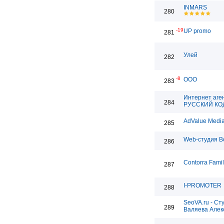
INMARS
280
-19
UP promo
281
Улей
282
-8
ООО
283
Интернет аге
284
РУССКИЙ КО
AdValue Medi
285
Web-студия B
286
Contorra Fami
287
I-PROMOTER
288
SeoVA.ru - Ст
289
Валяева Алек