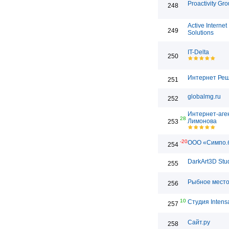
Proactivity Gr
248
Active Internet
249
Solutions
IT-Delta
250
Интернет Ре
251
globalmg.ru
252
Интернет-аге
28
Лимонова
253
-20
ООО «Симпо.
254
DarkArt3D Stu
255
Рыбное мест
256
10
Студия Intens
257
Сайт.ру
258