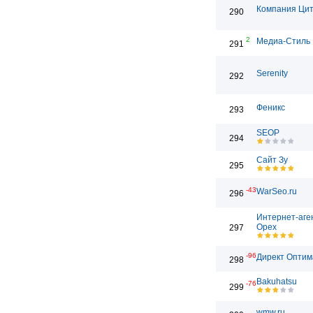
Компания Цит
290
2
Медиа-Стиль
291
Serenity
292
Феникс
293
SEOP
294
Сайт Зу
295
-43
WarSeo.ru
296
Интернет-аге
Орех
297
-96
Директ Оптим
298
Bakuhatsu
-76
299
wmw.ru