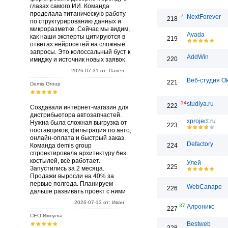
глазах самого ИИ. Команда
проделала титаническую работу
-7
NextForever
218
по структурированию данных и
микроразметке. Сейчас мы видим,
Avada
как наши эксперты цитируются в
219
ответах нейросетей на сложные
запросы. Это колоссальный буст к
AddWin
220
имиджу и источник новых заявок
2026-07-31 от: Павел
Веб-студия Ok
221
Demis Group
-14
studiya.ru
222
Создавали интернет-магазин для
дистрибьютора автозапчастей.
xproject.ru
Нужна была сложная выгрузка от
223
поставщиков, фильтрация по авто,
онлайн-оплата и быстрый заказ.
Defactory
Команда demis group
224
спроектировала архитектуру без
костылей, всё работает.
Улей
225
Запустились за 2 месяца.
Продажи выросли на 40% за
первые полгода. Планируем
WebCanape
226
дальше развивать проект с ними
2026-07-13 от: Иван
37
Алроникс
227
СЕО-Импульс
Bestweb