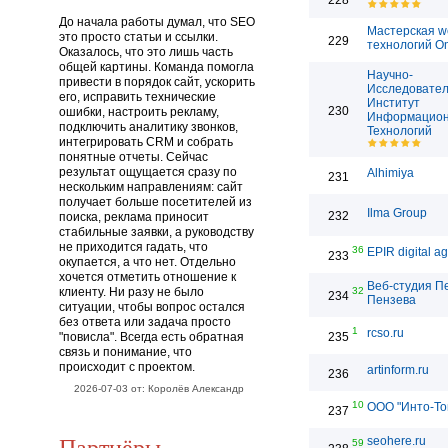
228
До начала работы думал, что SEO
Мастерская w
это просто статьи и ссылки.
229
технологий O
Оказалось, что это лишь часть
общей картины. Команда помогла
Научно-
привести в порядок сайт, ускорить
Исследовател
его, исправить технические
Институт
230
ошибки, настроить рекламу,
Информацио
подключить аналитику звонков,
Технологий
интегрировать CRM и собрать
понятные отчеты. Сейчас
результат ощущается сразу по
Alhimiya
231
нескольким направлениям: сайт
получает больше посетителей из
Ilma Group
232
поиска, реклама приносит
стабильные заявки, а руководству
не приходится гадать, что
36
EPIR digital a
233
окупается, а что нет. Отдельно
хочется отметить отношение к
Веб-студия П
клиенту. Ни разу не было
32
234
Пензева
ситуации, чтобы вопрос остался
без ответа или задача просто
1
rcso.ru
"повисла". Всегда есть обратная
235
связь и понимание, что
происходит с проектом.
artinform.ru
236
2026-07-03 от: Королёв Александр
10
ООО "Инто-То
237
Партнёры
seohere.ru
59