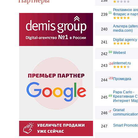
238
Рекламное аг
11
Фларис и пар
239
Альтера (alter
240
media.com)
Digital agency
241
34
Webest
242
iinternet.ru
-24
243
-23
Промедиа
244
Papa Carlo -
49
Креативная С
245
Интернет Мар
Granat
-7
246
communicatio
Smart Promoti
247