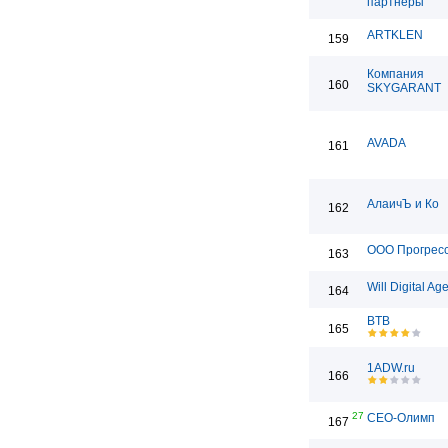
партнеры
ARTKLEN
159
Компания
160
SKYGARANT
AVADA
161
АлаичЪ и Ко
162
ООО Прогрес
163
Will Digital Ag
164
BTB
165
1ADW.ru
166
27
СЕО-Олимп
167