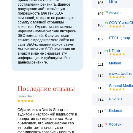
привязывался к ней при
ldi.ru
106
составлении рейтинга. Данное
допущение даёт серьёзную
50
Adverbo
погрешность для тех SEO-
107
компаний, которые не размещают
ссылку с главной страницы
ООО "СигмаС
33
108
клиентов. Однако, мы не можем
нарушать коммерческие интересы
SEO-компаний. В случае, если
ITECH.group
109
ссылка с продвигаемого сайта на
сайт SEO-компании присутствует,
мы считаем что SEO-компания ни
UTLab
63
110
в каком виде не скрывает эту
информацию и публикуем её в
данном рейтинге.
Method
111
www.artwell.ru
112
Последние отзывы
General Media
113
Demis Group
R52.RU
114
Обратились в Demis Group за
5
Kislorod
115
аудитом и настройкой видимости в
генеративных поисковиках. Нам
объяснили, что классическое сео
-9
Фортун
116
тут работает иначе, нужно
формировать доверие к бренду в