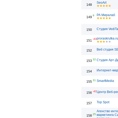
SeoArt
148
РА Миралаб
9
149
Студия VediT
150
proraskrutka.r
-43
151
Веб студия S
152
32
Студия Арт-Д
153
Интернет-мар
154
31
SmartMedia
155
-42
Центр Веб-р
156
Top Spot
157
Агенство инт
25
маркетинга С
158