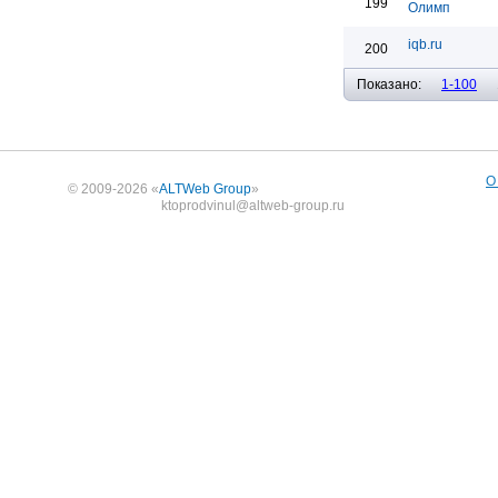
199
Олимп
iqb.ru
200
Показано:
1-100
О
© 2009-2026 «
ALTWeb Group
»
ktoprodvinul@altweb-group.ru