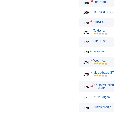
-32
Forumedia
168
TOPONE LAB
169
-64
BolSEO
170
Texterra
171
Site-Elite
172
27
X-Promo
173
Webincom
-70
174
Медафарм S
-73
175
Интернет-аге
-16
176
IT-Studio
ACMEdigital
177
-19
PuzzleMedia
178