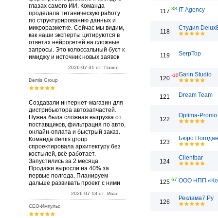
глазах самого ИИ. Команда
38
IT-Agency
117
проделала титаническую работу
по структурированию данных и
микроразметке. Сейчас мы видим,
Студия Delux
118
как наши эксперты цитируются в
ответах нейросетей на сложные
запросы. Это колоссальный буст к
SerpTop
119
имиджу и источник новых заявок
2026-07-31 от: Павел
Garin Studio
-10
120
Demis Group
Dream Team
121
Создавали интернет-магазин для
дистрибьютора автозапчастей.
Optima-Promo
Нужна была сложная выгрузка от
122
поставщиков, фильтрация по авто,
онлайн-оплата и быстрый заказ.
Бюро Погода
Команда demis group
123
спроектировала архитектуру без
костылей, всё работает.
Clientbar
Запустились за 2 месяца.
124
Продажи выросли на 40% за
первые полгода. Планируем
67
ООО НПП «Ко
125
дальше развивать проект с ними
2026-07-13 от: Иван
Реклама7.Ру
126
СЕО-Импульс