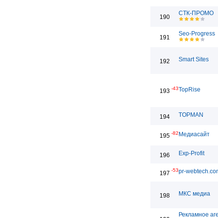
СТК-ПРОМО
190
Seo-Progress
191
Smart Sites
192
-43
TopRise
193
TOPMAN
194
-82
Медиасайт
195
Exp-Profit
196
-53
pr-webtech.co
197
МКС медиа
198
Рекламное аг