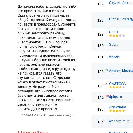
Студия Артен
127
До начала работы думал, что SEO
это просто статьи и ссылки.
Оказалось, что это лишь часть
Digital Strateg
общей картины. Команда помогла
128
привести в порядок сайт, ускорить
его, исправить технические
Сеон
ошибки, настроить рекламу,
129
подключить аналитику звонков,
интегрировать CRM и собрать
Sabit
130
понятные отчеты. Сейчас
результат ощущается сразу по
нескольким направлениям: сайт
Айком
131
получает больше посетителей из
поиска, реклама приносит
стабильные заявки, а руководству
35
Аймакс Медиа
132
не приходится гадать, что
окупается, а что нет. Отдельно
хочется отметить отношение к
CASTCOM
-9
133
клиенту. Ни разу не было
ситуации, чтобы вопрос остался
без ответа или задача просто
-19
dplus.ru
134
"повисла". Всегда есть обратная
связь и понимание, что
Два слона
происходит с проектом.
135
2026-07-03 от: Королёв Александр
webstroitel.ru
136
Партнёры