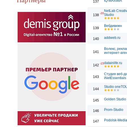
IQ-MAXIMA
137
NetLab Creati
-20
Studio
138
Вебдивижн
139
addweb.ru
140
Волекс, рекл
141
интернет-аге
datainlife.ru
-15
142
Студия веб-д
143
iNetEssentials
Studio oneT
144
Golden Studio
145
Prom-Studio
146
Podolsk-Medi
147