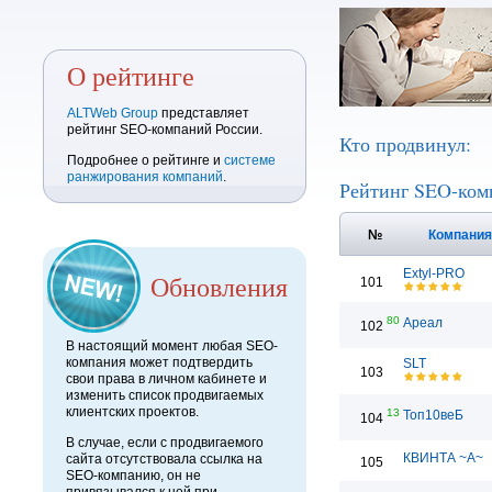
О рейтинге
ALTWeb Group
представляет
рейтинг SEO-компаний России.
Кто продвинул:
Подробнее о рейтинге и
системе
ранжирования компаний
.
Рейтинг SEO-ком
№
Компани
Extyl-PRO
Обновления
101
80
Ареал
102
В настоящий момент любая SEO-
компания может подтвердить
SLT
103
свои права в личном кабинете и
изменить список продвигаемых
клиентских проектов.
13
Топ10веБ
104
В случае, если с продвигаемого
КВИНТА ~А~
сайта отсутствовала ссылка на
105
SEO-компанию, он не