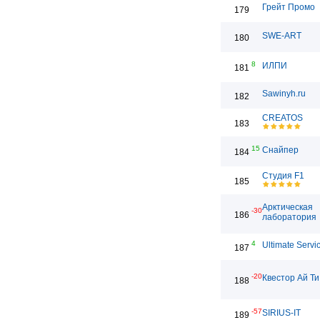
Грейт Промо
179
SWE-ART
180
8
ИЛПИ
181
Sawinyh.ru
182
CREATOS
183
15
Снайпер
184
Студия F1
185
Арктическая
-30
186
лаборатория
4
Ultimate Servi
187
-20
Квестор Ай Ти
188
-57
SIRIUS-IT
189