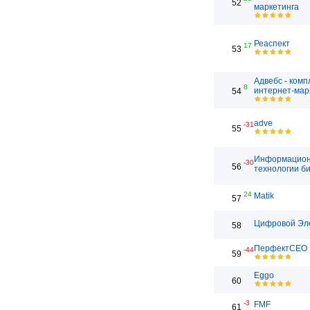
52
маркетинга
Реаспект
17
53
Адвебс - ком
8
интернет-мар
54
adve
-31
55
Информацио
-30
56
технологии б
24
Matik
57
Цифровой Эл
58
ПерфектСЕО
-44
59
Eggo
60
-3
FMF
61