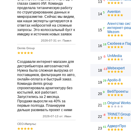
-7
13
глазах самого ИИ. Команда
проделала титаническую работу
Aventon
по структурированию данных и
5
14
микроразметке. Сейчас мы видим,
как наши эксперты цитируются в
Агентство си
ответах нейросетей на сложные
интернет-ре
7
запросы. Это колоссальный буст к
15
Wezom
имиджу и источник новых заявок
2026-07-31 от: Павел
Скобеев и Па
18
16
Demis Group
UnMedia
-5
17
Создавали интернет-магазин для
дистрибьютора автозапчастей.
Webexpert
-13
Нужна была сложная выгрузка от
18
поставщиков, фильтрация по авто,
онлайн-оплата и быстрый заказ.
Apollo-8
29
19
Команда demis group
спроектировала архитектуру без
ВебПроекты
костылей, всё работает.
9
20
Запустились за 2 месяца.
Продажи выросли на 40% за
Original Works
15
21
первые полгода. Планируем
дальше развивать проект с ними
TRINET.Group
-8
2026-07-13 от: Иван
22
СЕО-Импульс
АдвертПро
41
23