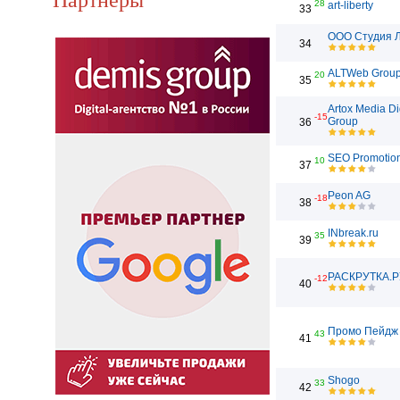
28
art-liberty
33
ООО Студия 
34
ALTWeb Grou
20
35
Artox Media Di
-15
Group
36
SEO Promotio
10
37
Peon AG
-18
38
INbreak.ru
35
39
РАСКРУТКА.Р
-12
40
Промо Пейдж
43
41
Shogo
33
42