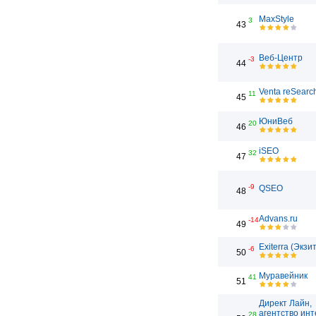
MaxStyle
3
43
Веб-Центр
-3
44
Venta reSearc
11
45
ЮниВеб
20
46
iSEO
32
47
-9
QSEO
48
Advans.ru
-14
49
Exiterra (Экзи
-6
50
Муравейник
41
51
Директ Лайн,
агентство инт
28