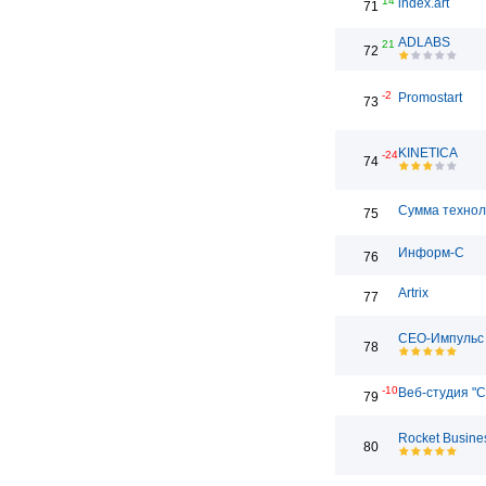
14
index.art
71
ADLABS
21
72
-2
Promostart
73
KINETICA
-24
74
Сумма технол
75
Информ-С
76
Artrix
77
СЕО-Импульс
78
-10
Веб-студия "С
79
Rocket Busine
80