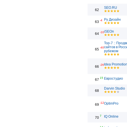
SEO.RU
62
Ру Дизайн
-4
63
iSEOn
-10
64
Top-7 :: Прод
сайтов в Росс
-40
65
рубежом
Idea Promotio
-26
66
15
Евростудио
67
Darvin Studio
68
-12
OptimPro
69
7
IQ Online
70