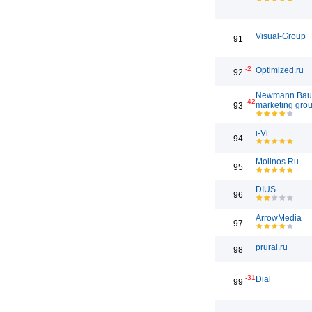
Visual-Group
91
-2
Optimized.ru
92
Newmann Bau
-42
marketing gro
93
i-Vi
94
Molinos.Ru
95
DIUS
96
ArrowMedia
97
prural.ru
98
-31
Dial
99