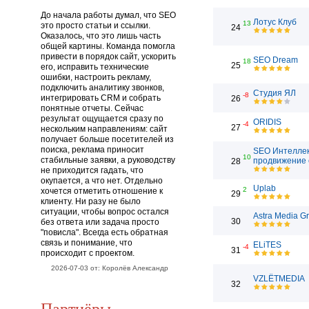
До начала работы думал, что SEO
Лотус Клуб
13
это просто статьи и ссылки.
24
Оказалось, что это лишь часть
общей картины. Команда помогла
привести в порядок сайт, ускорить
SEO Dream
18
25
его, исправить технические
ошибки, настроить рекламу,
подключить аналитику звонков,
Студия ЯЛ
-8
интегрировать CRM и собрать
26
понятные отчеты. Сейчас
результат ощущается сразу по
ORIDIS
-4
27
нескольким направлениям: сайт
получает больше посетителей из
поиска, реклама приносит
SEO Интеллек
10
стабильные заявки, а руководству
продвижение 
28
не приходится гадать, что
окупается, а что нет. Отдельно
Uplab
2
хочется отметить отношение к
29
клиенту. Ни разу не было
ситуации, чтобы вопрос остался
Astra Media G
30
без ответа или задача просто
"повисла". Всегда есть обратная
связь и понимание, что
ELiTES
-4
31
происходит с проектом.
2026-07-03 от: Королёв Александр
VZLЁTMEDIA
32
Партнёры