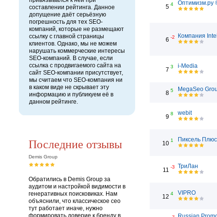
привязывался к ней при
Оптимизм.ру 
4
5
составлении рейтинга. Данное
допущение даёт серьёзную
погрешность для тех SEO-
компаний, которые не размещают
Компания Inte
ссылку с главной страницы
-2
6
клиентов. Однако, мы не можем
нарушать коммерческие интересы
SEO-компаний. В случае, если
ссылка с продвигаемого сайта на
i-Media
3
7
сайт SEO-компании присутствует,
мы считаем что SEO-компания ни
в каком виде не скрывает эту
MegaSeo Gro
5
8
информацию и публикуем её в
данном рейтинге.
webit
8
9
Последние отзывы
Пиксель Плюс
1
10
Demis Group
ТриЛан
-3
11
Обратились в Demis Group за
аудитом и настройкой видимости в
VIPRO
генеративных поисковиках. Нам
4
12
объяснили, что классическое сео
тут работает иначе, нужно
формировать доверие к бренду в
Russian Prom