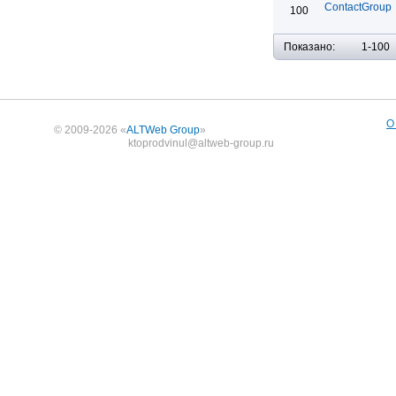
ContactGroup
100
Показано:
1-100
О
© 2009-2026 «
ALTWeb Group
»
ktoprodvinul@altweb-group.ru