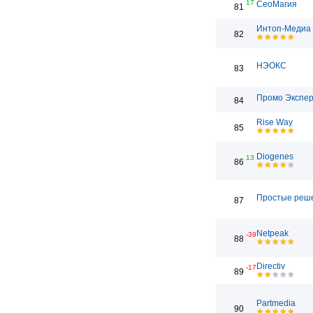
17
СеоМагия
81
Интоп-Медиа
82
НЭОКС
83
Промо Экспе
84
Rise Way
85
Diogenes
13
86
Простые реш
87
Netpeak
-39
88
Directiv
-17
89
Partmedia
90