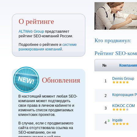
О рейтинге
ALTWeb Group
представляет
рейтинг SEO-компаний России.
Кто продвинул:
Подробнее о рейтинге и
системе
ранжирования компаний
.
Рейтинг SEO-ком
№
Компани
Обновления
Demis Group
1
Корпорация 
2
В настоящий момент любая SEO-
компания может подтвердить
свои права в личном кабинете и
KOKOC.COM
3
изменить список продвигаемых
клиентских проектов.
Ingate
3
4
В случае, если с продвигаемого
сайта отсутствовала ссылка на
SEO-компанию, он не