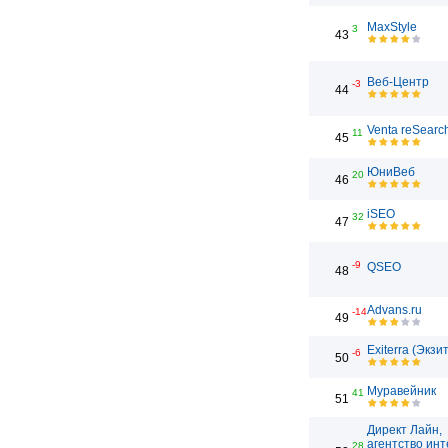
MaxStyle
3
43
Веб-Центр
-3
44
Venta reSearc
11
45
ЮниВеб
20
46
iSEO
32
47
-9
QSEO
48
Advans.ru
-14
49
Exiterra (Экзи
-6
50
Муравейник
41
51
Директ Лайн,
агентство инт
28