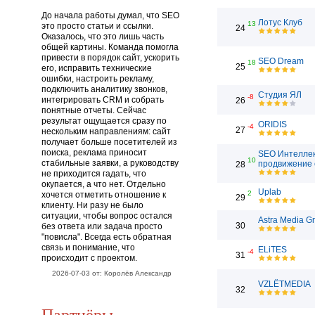
До начала работы думал, что SEO
Лотус Клуб
13
это просто статьи и ссылки.
24
Оказалось, что это лишь часть
общей картины. Команда помогла
привести в порядок сайт, ускорить
SEO Dream
18
25
его, исправить технические
ошибки, настроить рекламу,
подключить аналитику звонков,
Студия ЯЛ
-8
интегрировать CRM и собрать
26
понятные отчеты. Сейчас
результат ощущается сразу по
ORIDIS
-4
27
нескольким направлениям: сайт
получает больше посетителей из
поиска, реклама приносит
SEO Интеллек
10
стабильные заявки, а руководству
продвижение 
28
не приходится гадать, что
окупается, а что нет. Отдельно
Uplab
2
хочется отметить отношение к
29
клиенту. Ни разу не было
ситуации, чтобы вопрос остался
Astra Media G
30
без ответа или задача просто
"повисла". Всегда есть обратная
связь и понимание, что
ELiTES
-4
31
происходит с проектом.
2026-07-03 от: Королёв Александр
VZLЁTMEDIA
32
Партнёры