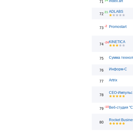
14
index.art
71
ADLABS
21
72
-2
Promostart
73
KINETICA
-24
74
Сумма технол
75
Информ-С
76
Artrix
77
СЕО-Импульс
78
-10
Веб-студия "С
79
Rocket Busine
80