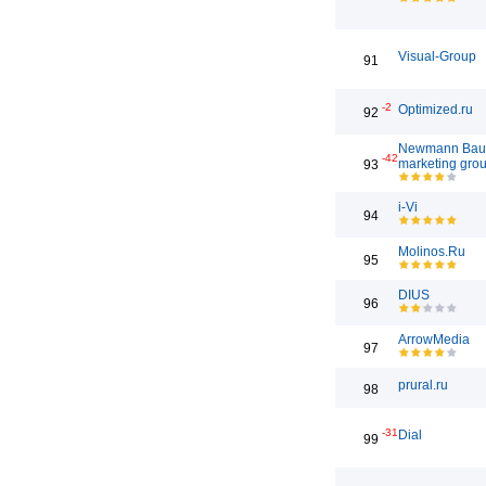
Visual-Group
91
-2
Optimized.ru
92
Newmann Bau
-42
marketing gro
93
i-Vi
94
Molinos.Ru
95
DIUS
96
ArrowMedia
97
prural.ru
98
-31
Dial
99