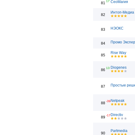
17
СеоМагия
81
Интоп-Медиа
82
НЭОКС
83
Промо Экспе
84
Rise Way
85
Diogenes
13
86
Простые реш
87
Netpeak
-39
88
Directiv
-17
89
Partmedia
90