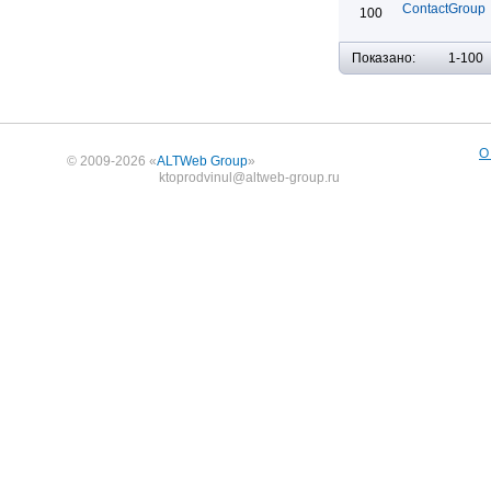
ContactGroup
100
Показано:
1-100
О
© 2009-2026 «
ALTWeb Group
»
ktoprodvinul@altweb-group.ru