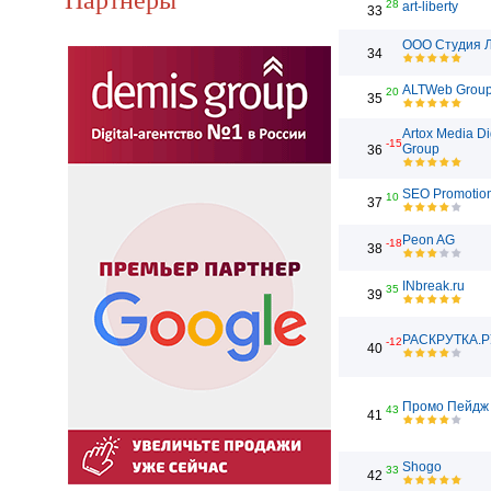
28
art-liberty
33
ООО Студия 
34
ALTWeb Grou
20
35
Artox Media Di
-15
Group
36
SEO Promotio
10
37
Peon AG
-18
38
INbreak.ru
35
39
РАСКРУТКА.Р
-12
40
Промо Пейдж
43
41
Shogo
33
42