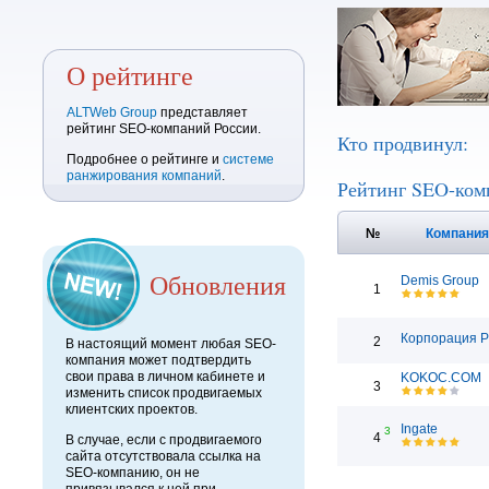
О рейтинге
ALTWeb Group
представляет
рейтинг SEO-компаний России.
Кто продвинул:
Подробнее о рейтинге и
системе
ранжирования компаний
.
Рейтинг SEO-ком
№
Компани
Обновления
Demis Group
1
Корпорация 
2
В настоящий момент любая SEO-
компания может подтвердить
свои права в личном кабинете и
KOKOC.COM
3
изменить список продвигаемых
клиентских проектов.
Ingate
3
4
В случае, если с продвигаемого
сайта отсутствовала ссылка на
SEO-компанию, он не