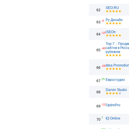
SEO.RU
62
Ру Дизайн
-4
63
iSEOn
-10
64
Top-7 :: Прод
сайтов в Росс
-40
65
рубежом
Idea Promotio
-26
66
15
Евростудио
67
Darvin Studio
68
-12
OptimPro
69
7
IQ Online
70