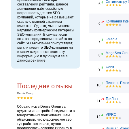
привязывался к ней при
Оптимизм.ру 
4
5
составлении рейтинга. Данное
допущение даёт серьёзную
погрешность для тех SEO-
компаний, которые не размещают
Компания Inte
ссылку с главной страницы
-2
6
клиентов. Однако, мы не можем
нарушать коммерческие интересы
SEO-компаний. В случае, если
ссылка с продвигаемого сайта на
i-Media
3
7
сайт SEO-компании присутствует,
мы считаем что SEO-компания ни
в каком виде не скрывает эту
MegaSeo Gro
5
8
информацию и публикуем её в
данном рейтинге.
webit
8
9
Последние отзывы
Пиксель Плюс
1
10
Demis Group
ТриЛан
-3
11
Обратились в Demis Group за
аудитом и настройкой видимости в
VIPRO
генеративных поисковиках. Нам
4
12
объяснили, что классическое сео
тут работает иначе, нужно
формировать доверие к бренду в
Russian Prom