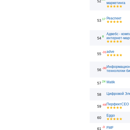
52
маркетинга
Реаспект
17
53
Адвебс - ком
8
интернет-мар
54
adve
-31
55
Информацио
-30
56
технологии б
24
Matik
57
Цифровой Эл
58
ПерфектСЕО
-44
59
Eggo
60
-3
FMF
61