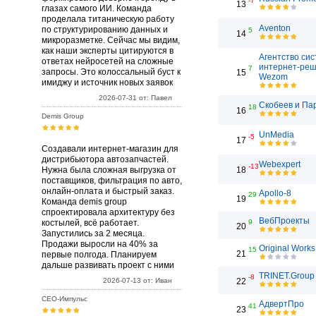
-7
13
глазах самого ИИ. Команда
проделала титаническую работу
Aventon
по структурированию данных и
5
14
микроразметке. Сейчас мы видим,
как наши эксперты цитируются в
Агентство си
ответах нейросетей на сложные
интернет-ре
7
запросы. Это колоссальный буст к
15
Wezom
имиджу и источник новых заявок
2026-07-31 от: Павел
Скобеев и Па
18
16
Demis Group
UnMedia
-5
17
Создавали интернет-магазин для
дистрибьютора автозапчастей.
Webexpert
-13
Нужна была сложная выгрузка от
18
поставщиков, фильтрация по авто,
онлайн-оплата и быстрый заказ.
Apollo-8
29
19
Команда demis group
спроектировала архитектуру без
ВебПроекты
костылей, всё работает.
9
20
Запустились за 2 месяца.
Продажи выросли на 40% за
Original Works
15
21
первые полгода. Планируем
дальше развивать проект с ними
TRINET.Group
-8
2026-07-13 от: Иван
22
СЕО-Импульс
АдвертПро
41
23