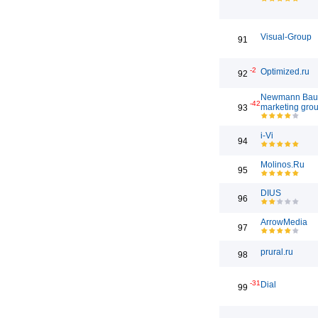
Visual-Group
91
-2
Optimized.ru
92
Newmann Bau
-42
marketing gro
93
i-Vi
94
Molinos.Ru
95
DIUS
96
ArrowMedia
97
prural.ru
98
-31
Dial
99