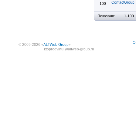
ContactGroup
100
Показано:
1-100
О
© 2009-2026 «
ALTWeb Group
»
ktoprodvinul@altweb-group.ru