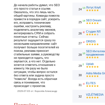
До начала работы думал, что SEO
Лотус Клуб
13
это просто статьи и ссылки.
24
Оказалось, что это лишь часть
общей картины. Команда помогла
привести в порядок сайт, ускорить
SEO Dream
18
25
его, исправить технические
ошибки, настроить рекламу,
подключить аналитику звонков,
Студия ЯЛ
-8
интегрировать CRM и собрать
26
понятные отчеты. Сейчас
результат ощущается сразу по
ORIDIS
-4
27
нескольким направлениям: сайт
получает больше посетителей из
поиска, реклама приносит
SEO Интеллек
10
стабильные заявки, а руководству
продвижение 
28
не приходится гадать, что
окупается, а что нет. Отдельно
Uplab
2
хочется отметить отношение к
29
клиенту. Ни разу не было
ситуации, чтобы вопрос остался
Astra Media G
30
без ответа или задача просто
"повисла". Всегда есть обратная
связь и понимание, что
ELiTES
-4
31
происходит с проектом.
2026-07-03 от: Королёв Александр
VZLЁTMEDIA
32
Партнёры