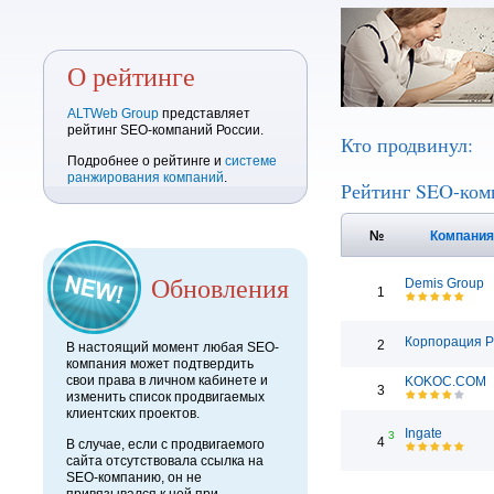
О рейтинге
ALTWeb Group
представляет
рейтинг SEO-компаний России.
Кто продвинул:
Подробнее о рейтинге и
системе
ранжирования компаний
.
Рейтинг SEO-ком
№
Компани
Обновления
Demis Group
1
Корпорация 
2
В настоящий момент любая SEO-
компания может подтвердить
свои права в личном кабинете и
KOKOC.COM
3
изменить список продвигаемых
клиентских проектов.
Ingate
3
4
В случае, если с продвигаемого
сайта отсутствовала ссылка на
SEO-компанию, он не