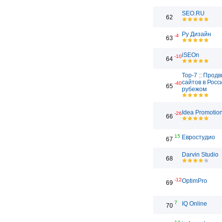
SEO.RU
62
Ру Дизайн
-4
63
iSEOn
-10
64
Top-7 :: Прод
сайтов в Росс
-40
65
рубежом
Idea Promotio
-26
66
15
Евростудио
67
Darvin Studio
68
-12
OptimPro
69
7
IQ Online
70