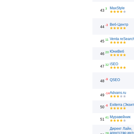
MaxStyle
3
43
Веб-Центр
-3
44
Venta reSearc
11
45
ЮниВеб
20
46
iSEO
32
47
-9
QSEO
48
Advans.ru
-14
49
Exiterra (Экзи
-6
50
Муравейник
41
51
Директ Лайн,
агентство инт
28