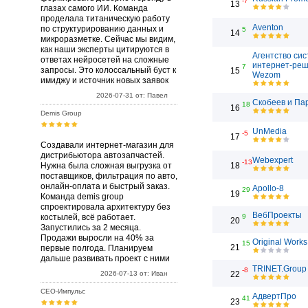
-7
13
глазах самого ИИ. Команда
проделала титаническую работу
Aventon
по структурированию данных и
5
14
микроразметке. Сейчас мы видим,
как наши эксперты цитируются в
Агентство си
ответах нейросетей на сложные
интернет-ре
7
запросы. Это колоссальный буст к
15
Wezom
имиджу и источник новых заявок
2026-07-31 от: Павел
Скобеев и Па
18
16
Demis Group
UnMedia
-5
17
Создавали интернет-магазин для
дистрибьютора автозапчастей.
Webexpert
-13
Нужна была сложная выгрузка от
18
поставщиков, фильтрация по авто,
онлайн-оплата и быстрый заказ.
Apollo-8
29
19
Команда demis group
спроектировала архитектуру без
ВебПроекты
костылей, всё работает.
9
20
Запустились за 2 месяца.
Продажи выросли на 40% за
Original Works
15
21
первые полгода. Планируем
дальше развивать проект с ними
TRINET.Group
-8
2026-07-13 от: Иван
22
СЕО-Импульс
АдвертПро
41
23