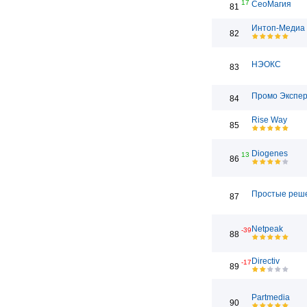
17
СеоМагия
81
Интоп-Медиа
82
НЭОКС
83
Промо Экспе
84
Rise Way
85
Diogenes
13
86
Простые реш
87
Netpeak
-39
88
Directiv
-17
89
Partmedia
90