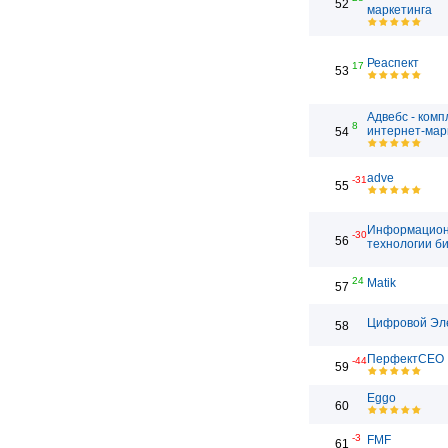
52
маркетинга
Реаспект
17
53
Адвебс - ком
8
интернет-мар
54
adve
-31
55
Информацио
-30
56
технологии б
24
Matik
57
Цифровой Эл
58
ПерфектСЕО
-44
59
Eggo
60
-3
FMF
61