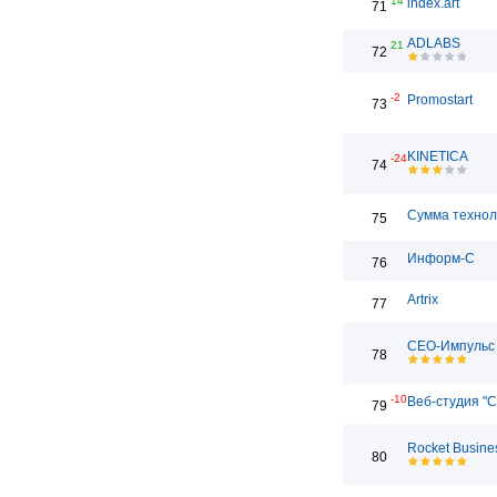
14
index.art
71
ADLABS
21
72
-2
Promostart
73
KINETICA
-24
74
Сумма технол
75
Информ-С
76
Artrix
77
СЕО-Импульс
78
-10
Веб-студия "С
79
Rocket Busine
80