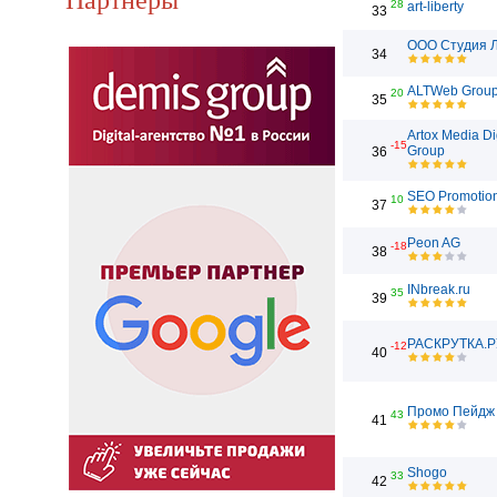
28
art-liberty
33
ООО Студия 
34
ALTWeb Grou
20
35
Artox Media Di
-15
Group
36
SEO Promotio
10
37
Peon AG
-18
38
INbreak.ru
35
39
РАСКРУТКА.Р
-12
40
Промо Пейдж
43
41
Shogo
33
42