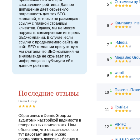
привязывался к ней при
Оптимизм.ру 
4
5
составлении рейтинга. Данное
допущение даёт серьёзную
погрешность для тех SEO-
компаний, которые не размещают
Компания Inte
ссылку с главной страницы
-2
6
клиентов. Однако, мы не можем
нарушать коммерческие интересы
SEO-компаний. В случае, если
ссылка с продвигаемого сайта на
i-Media
3
7
сайт SEO-компании присутствует,
мы считаем что SEO-компания ни
в каком виде не скрывает эту
MegaSeo Gro
5
8
информацию и публикуем её в
данном рейтинге.
webit
8
9
Последние отзывы
Пиксель Плюс
1
10
Demis Group
ТриЛан
-3
11
Обратились в Demis Group за
аудитом и настройкой видимости в
VIPRO
генеративных поисковиках. Нам
4
12
объяснили, что классическое сео
тут работает иначе, нужно
формировать доверие к бренду в
Russian Prom