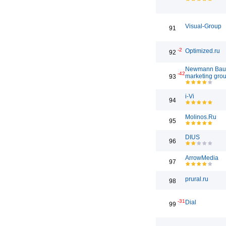
Visual-Group
91
-2
Optimized.ru
92
Newmann Bau
-42
marketing gro
93
i-Vi
94
Molinos.Ru
95
DIUS
96
ArrowMedia
97
prural.ru
98
-31
Dial
99