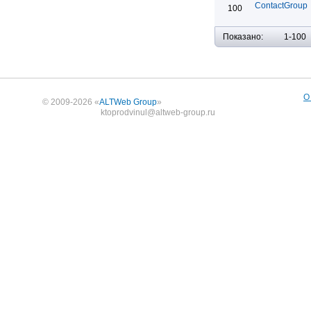
ContactGroup
100
Показано:
1-100
О
© 2009-2026 «
ALTWeb Group
»
ktoprodvinul@altweb-group.ru