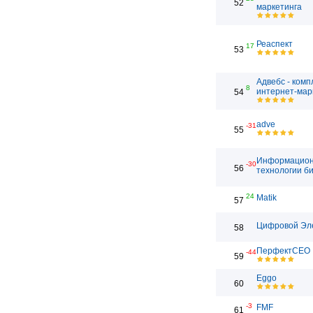
52
маркетинга
Реаспект
17
53
Адвебс - ком
8
интернет-мар
54
adve
-31
55
Информацио
-30
56
технологии б
24
Matik
57
Цифровой Эл
58
ПерфектСЕО
-44
59
Eggo
60
-3
FMF
61