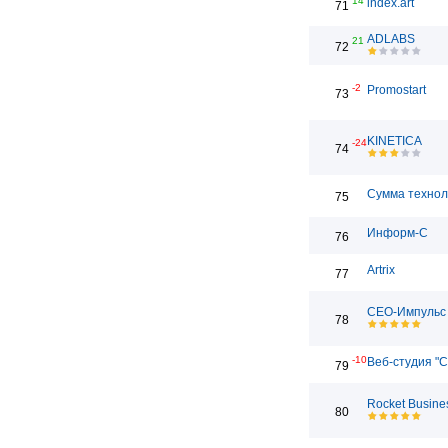
14
index.art
71
ADLABS
21
72
-2
Promostart
73
KINETICA
-24
74
Сумма технол
75
Информ-С
76
Artrix
77
СЕО-Импульс
78
-10
Веб-студия "С
79
Rocket Busine
80