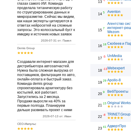
-7
13
глазах самого ИИ. Команда
проделала титаническую работу
Aventon
по структурированию данных и
5
14
микроразметке. Сейчас мы видим,
как наши эксперты цитируются в
Агентство си
ответах нейросетей на сложные
интернет-ре
7
запросы. Это колоссальный буст к
15
Wezom
имиджу и источник новых заявок
2026-07-31 от: Павел
Скобеев и Па
18
16
Demis Group
UnMedia
-5
17
Создавали интернет-магазин для
дистрибьютора автозапчастей.
Webexpert
-13
Нужна была сложная выгрузка от
18
поставщиков, фильтрация по авто,
онлайн-оплата и быстрый заказ.
Apollo-8
29
19
Команда demis group
спроектировала архитектуру без
ВебПроекты
костылей, всё работает.
9
20
Запустились за 2 месяца.
Продажи выросли на 40% за
Original Works
15
21
первые полгода. Планируем
дальше развивать проект с ними
TRINET.Group
-8
2026-07-13 от: Иван
22
СЕО-Импульс
АдвертПро
41
23