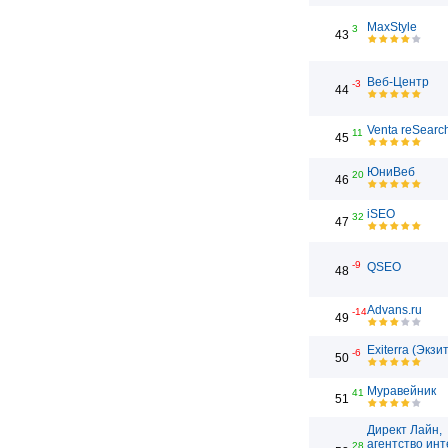
MaxStyle
3
43
Веб-Центр
-3
44
Venta reSearc
11
45
ЮниВеб
20
46
iSEO
32
47
-9
QSEO
48
Advans.ru
-14
49
Exiterra (Экзи
-6
50
Муравейник
41
51
Директ Лайн,
агентство инт
28