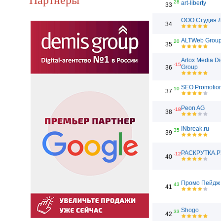
28
art-liberty
33
ООО Студия 
34
ALTWeb Grou
20
35
Artox Media Di
-15
Group
36
SEO Promotio
10
37
Peon AG
-18
38
INbreak.ru
35
39
РАСКРУТКА.Р
-12
40
Промо Пейдж
43
41
Shogo
33
42