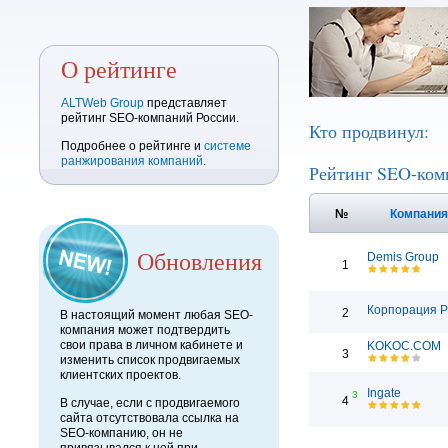
О рейтинге
ALTWeb Group
представляет
рейтинг SEO-компаний России.
Кто продвинул:
Подробнее о рейтинге и
системе
ранжирования компаний
.
Рейтинг SEO-ком
№
Компани
Обновления
Demis Group
1
Корпорация 
2
В настоящий момент любая SEO-
компания может подтвердить
свои права в личном кабинете и
KOKOC.COM
3
изменить список продвигаемых
клиентских проектов.
Ingate
3
4
В случае, если с продвигаемого
сайта отсутствовала ссылка на
SEO-компанию, он не