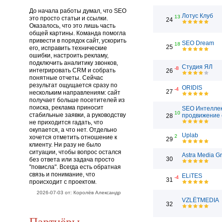
До начала работы думал, что SEO
Лотус Клуб
13
это просто статьи и ссылки.
24
Оказалось, что это лишь часть
общей картины. Команда помогла
привести в порядок сайт, ускорить
SEO Dream
18
25
его, исправить технические
ошибки, настроить рекламу,
подключить аналитику звонков,
Студия ЯЛ
-8
интегрировать CRM и собрать
26
понятные отчеты. Сейчас
результат ощущается сразу по
ORIDIS
-4
27
нескольким направлениям: сайт
получает больше посетителей из
поиска, реклама приносит
SEO Интеллек
10
стабильные заявки, а руководству
продвижение 
28
не приходится гадать, что
окупается, а что нет. Отдельно
Uplab
2
хочется отметить отношение к
29
клиенту. Ни разу не было
ситуации, чтобы вопрос остался
Astra Media G
30
без ответа или задача просто
"повисла". Всегда есть обратная
связь и понимание, что
ELiTES
-4
31
происходит с проектом.
2026-07-03 от: Королёв Александр
VZLЁTMEDIA
32
Партнёры