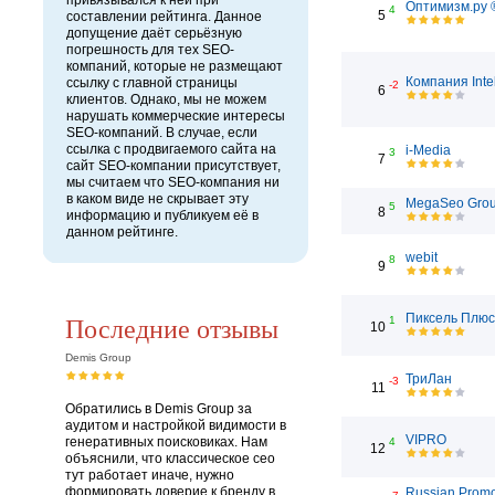
привязывался к ней при
Оптимизм.ру 
4
5
составлении рейтинга. Данное
допущение даёт серьёзную
погрешность для тех SEO-
компаний, которые не размещают
Компания Inte
ссылку с главной страницы
-2
6
клиентов. Однако, мы не можем
нарушать коммерческие интересы
SEO-компаний. В случае, если
ссылка с продвигаемого сайта на
i-Media
3
7
сайт SEO-компании присутствует,
мы считаем что SEO-компания ни
в каком виде не скрывает эту
MegaSeo Gro
5
8
информацию и публикуем её в
данном рейтинге.
webit
8
9
Последние отзывы
Пиксель Плюс
1
10
Demis Group
ТриЛан
-3
11
Обратились в Demis Group за
аудитом и настройкой видимости в
VIPRO
генеративных поисковиках. Нам
4
12
объяснили, что классическое сео
тут работает иначе, нужно
формировать доверие к бренду в
Russian Prom