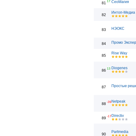
17
СеоМагия
81
Интоп-Медиа
82
НЭОКС
83
Промо Экспе
84
Rise Way
85
Diogenes
13
86
Простые реш
87
Netpeak
-39
88
Directiv
-17
89
Partmedia
90