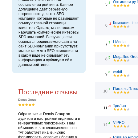
привязывался к ней при
Оптимизм.ру 
4
5
составлении рейтинга. Данное
допущение даёт серьёзную
погрешность для тех SEO-
компаний, которые не размещают
Компания Inte
ссылку с главной страницы
-2
6
клиентов. Однако, мы не можем
нарушать коммерческие интересы
SEO-компаний. В случае, если
ссылка с продвигаемого сайта на
i-Media
3
7
сайт SEO-компании присутствует,
мы считаем что SEO-компания ни
в каком виде не скрывает эту
MegaSeo Gro
5
8
информацию и публикуем её в
данном рейтинге.
webit
8
9
Последние отзывы
Пиксель Плюс
1
10
Demis Group
ТриЛан
-3
11
Обратились в Demis Group за
аудитом и настройкой видимости в
VIPRO
генеративных поисковиках. Нам
4
12
объяснили, что классическое сео
тут работает иначе, нужно
формировать доверие к бренду в
Russian Prom