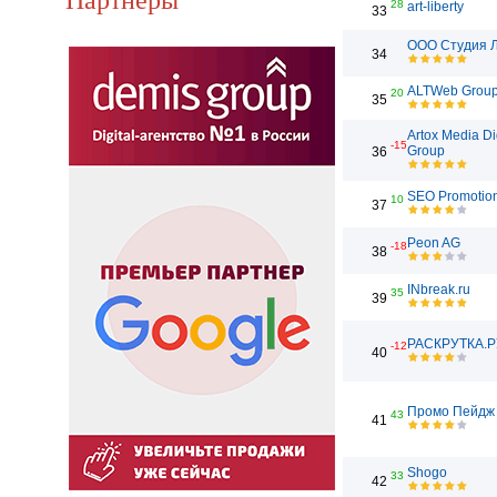
28
art-liberty
33
ООО Студия 
34
ALTWeb Grou
20
35
Artox Media Di
-15
Group
36
SEO Promotio
10
37
Peon AG
-18
38
INbreak.ru
35
39
РАСКРУТКА.Р
-12
40
Промо Пейдж
43
41
Shogo
33
42