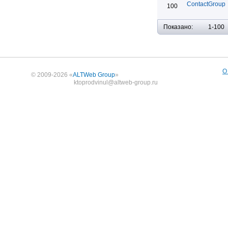
ContactGroup
100
Показано:
1-100
О
© 2009-2026 «
ALTWeb Group
»
ktoprodvinul@altweb-group.ru