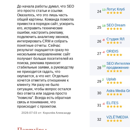
До начала работы думал, что SEO
Лотус Клуб
13
это просто статьи и ссылки.
24
Оказалось, что это лишь часть
общей картины. Команда помогла
привести в порядок сайт, ускорить
SEO Dream
18
25
его, исправить технические
ошибки, настроить рекламу,
подключить аналитику звонков,
Студия ЯЛ
-8
интегрировать CRM и собрать
26
понятные отчеты. Сейчас
результат ощущается сразу по
ORIDIS
-4
27
нескольким направлениям: сайт
получает больше посетителей из
поиска, реклама приносит
SEO Интеллек
10
стабильные заявки, а руководству
продвижение 
28
не приходится гадать, что
окупается, а что нет. Отдельно
Uplab
2
хочется отметить отношение к
29
клиенту. Ни разу не было
ситуации, чтобы вопрос остался
Astra Media G
30
без ответа или задача просто
"повисла". Всегда есть обратная
связь и понимание, что
ELiTES
-4
31
происходит с проектом.
2026-07-03 от: Королёв Александр
VZLЁTMEDIA
32
Партнёры