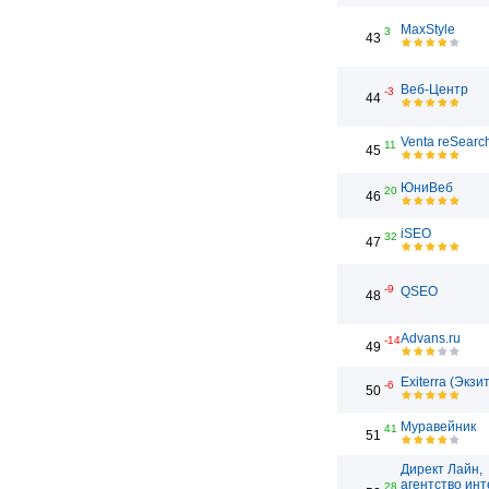
MaxStyle
3
43
Веб-Центр
-3
44
Venta reSearc
11
45
ЮниВеб
20
46
iSEO
32
47
-9
QSEO
48
Advans.ru
-14
49
Exiterra (Экзи
-6
50
Муравейник
41
51
Директ Лайн,
агентство инт
28