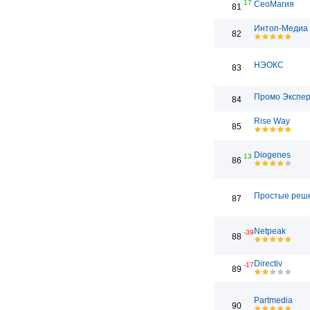
17
СеоМагия
81
Интоп-Медиа
82
НЭОКС
83
Промо Экспе
84
Rise Way
85
Diogenes
13
86
Простые реш
87
Netpeak
-39
88
Directiv
-17
89
Partmedia
90