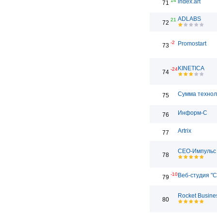
14
index.art
71
ADLABS
21
72
-2
Promostart
73
KINETICA
-24
74
Сумма технол
75
Информ-С
76
Artrix
77
СЕО-Импульс
78
-10
Веб-студия "С
79
Rocket Busine
80