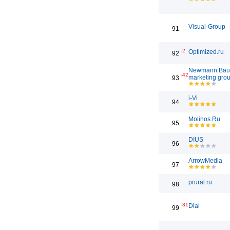
Visual-Group
91
-2
Optimized.ru
92
Newmann Bau
-42
marketing gro
93
i-Vi
94
Molinos.Ru
95
DIUS
96
ArrowMedia
97
prural.ru
98
-31
Dial
99