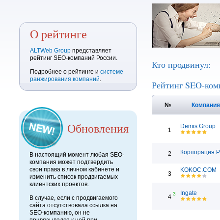
О рейтинге
ALTWeb Group
представляет
рейтинг SEO-компаний России.
Кто продвинул:
Подробнее о рейтинге и
системе
ранжирования компаний
.
Рейтинг SEO-ком
№
Компани
Обновления
Demis Group
1
Корпорация 
2
В настоящий момент любая SEO-
компания может подтвердить
свои права в личном кабинете и
KOKOC.COM
3
изменить список продвигаемых
клиентских проектов.
Ingate
3
4
В случае, если с продвигаемого
сайта отсутствовала ссылка на
SEO-компанию, он не