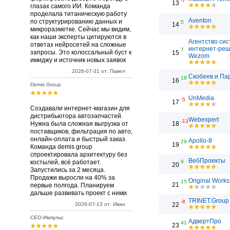
-7
13
глазах самого ИИ. Команда
проделала титаническую работу
Aventon
по структурированию данных и
5
14
микроразметке. Сейчас мы видим,
как наши эксперты цитируются в
Агентство си
ответах нейросетей на сложные
интернет-ре
7
запросы. Это колоссальный буст к
15
Wezom
имиджу и источник новых заявок
2026-07-31 от: Павел
Скобеев и Па
18
16
Demis Group
UnMedia
-5
17
Создавали интернет-магазин для
дистрибьютора автозапчастей.
Webexpert
-13
Нужна была сложная выгрузка от
18
поставщиков, фильтрация по авто,
онлайн-оплата и быстрый заказ.
Apollo-8
29
19
Команда demis group
спроектировала архитектуру без
ВебПроекты
костылей, всё работает.
9
20
Запустились за 2 месяца.
Продажи выросли на 40% за
Original Works
15
21
первые полгода. Планируем
дальше развивать проект с ними
TRINET.Group
-8
2026-07-13 от: Иван
22
СЕО-Импульс
АдвертПро
41
23