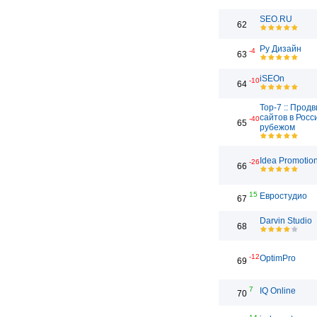
SEO.RU
62
Ру Дизайн
-4
63
iSEOn
-10
64
Top-7 :: Прод
сайтов в Росс
-40
65
рубежом
Idea Promotio
-26
66
15
Евростудио
67
Darvin Studio
68
-12
OptimPro
69
7
IQ Online
70