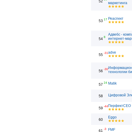
52
маркетинга
Реаспект
17
53
Адвебс - ком
8
интернет-мар
54
adve
-31
55
Информацио
-30
56
технологии б
24
Matik
57
Цифровой Эл
58
ПерфектСЕО
-44
59
Eggo
60
-3
FMF
61