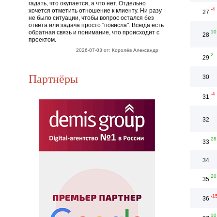
гадать, что окупается, а что нет. Отдельно
-4
хочется отметить отношение к клиенту. Ни разу
27
не было ситуации, чтобы вопрос остался без
ответа или задача просто "повисла". Всегда есть
обратная связь и понимание, что происходит с
10
28
проектом.
2026-07-03 от: Королёв Александр
2
29
Партнёры
30
-4
31
32
28
33
34
20
35
-1
36
10