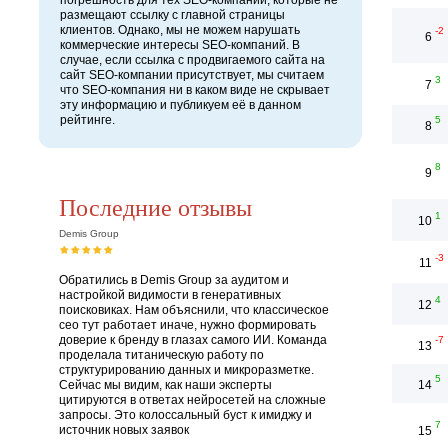
погрешность для тех SEO-компаний, которые не
размещают ссылку с главной страницы
клиентов. Однако, мы не можем нарушать
-2
6
коммерческие интересы SEO-компаний. В
случае, если ссылка с продвигаемого сайта на
сайт SEO-компании присутствует, мы считаем
3
7
что SEO-компания ни в каком виде не скрывает
эту информацию и публикуем её в данном
рейтинге.
5
8
8
9
Последние отзывы
1
10
Demis Group
-3
11
Обратились в Demis Group за аудитом и
настройкой видимости в генеративных
4
12
поисковиках. Нам объяснили, что классическое
сео тут работает иначе, нужно формировать
доверие к бренду в глазах самого ИИ. Команда
-7
13
проделала титаническую работу по
структурированию данных и микроразметке.
5
Сейчас мы видим, как наши эксперты
14
цитируются в ответах нейросетей на сложные
запросы. Это колоссальный буст к имиджу и
7
источник новых заявок
15