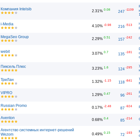
Компания Intelsib
0.08
-1109
2.31%
247
i-Media
-0.98
-513
4.10%
216
MegaSeo Group
0.51
-242
2.29%
157
webit
0.7
-181
3.07%
135
Пиксель Плюс
1.6
-295
3.23%
124
ТриЛан
-1.15
-841
1.32%
118
VIPRO
0.47
-261
1.29%
96
Russian Promo
-2.48
-924
0.17%
87
Aventon
0.4
-214
0.68%
85
Агентство системных интернет-решений
0.15
-193
0.49%
Wezom
72