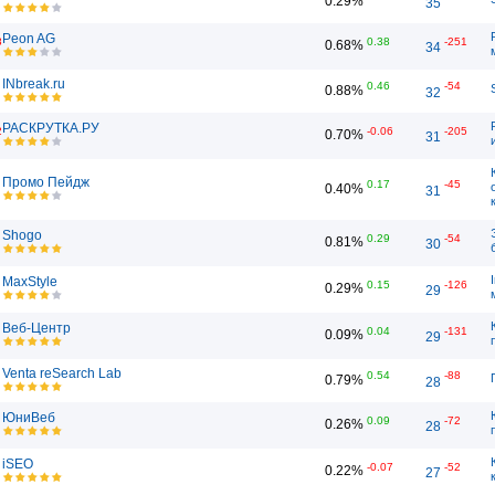
0.29%
35
Peon AG
8
0.38
-251
0.68%
34
INbreak.ru
0.46
-54
0.88%
32
РАСКРУТКА.РУ
2
-0.06
-205
0.70%
31
Промо Пейдж
0.17
-45
0.40%
31
Shogo
0.29
-54
0.81%
30
MaxStyle
0.15
-126
0.29%
29
Веб-Центр
0.04
-131
0.09%
29
Venta reSearch Lab
0.54
-88
0.79%
28
ЮниВеб
0.09
-72
0.26%
28
iSEO
-0.07
-52
0.22%
27