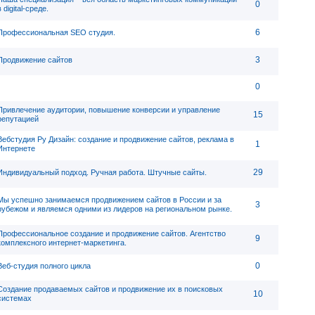
0
в digital-среде.
6
Профессиональная SEO студия.
3
Продвижение сайтов
0
Привлечение аудитории, повышение конверсии и управление
15
репутацией
Вебстудия Ру Дизайн: создание и продвижение сайтов, реклама в
1
Интернете
29
Индивидуальный подход. Ручная работа. Штучные сайты.
Мы успешно занимаемся продвижением сайтов в России и за
3
рубежом и являемся одними из лидеров на региональном рынке.
Профессиональное создание и продвижение сайтов. Агентство
9
комплексного интернет-маркетинга.
0
Веб-студия полного цикла
Создание продаваемых сайтов и продвижение их в поисковых
10
системах