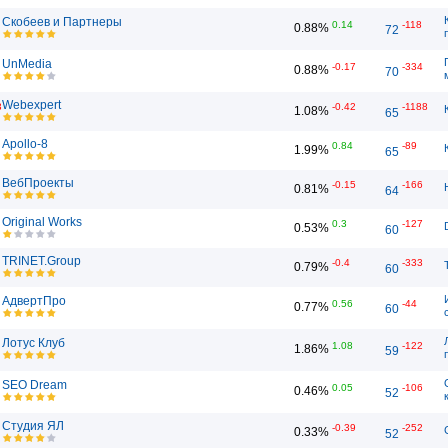
Скобеев и Партнеры
0.14
-118
0.88%
72
UnMedia
-0.17
-334
0.88%
70
Webexpert
3
-0.42
-1188
1.08%
65
Apollo-8
0.84
-89
1.99%
65
ВебПроекты
-0.15
-166
0.81%
64
Original Works
0.3
-127
0.53%
60
TRINET.Group
-0.4
-333
0.79%
60
АдвертПро
0.56
-44
0.77%
60
Лотус Клуб
1.08
-122
1.86%
59
SEO Dream
0.05
-106
0.46%
52
Студия ЯЛ
-0.39
-252
0.33%
52