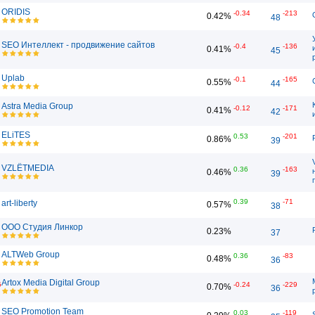
ORIDIS
-0.34
-213
0.42%
48
SEO Интеллект - продвижение сайтов
-0.4
-136
0.41%
45
Uplab
-0.1
-165
0.55%
44
Astra Media Group
-0.12
-171
0.41%
42
ELiTES
0.53
-201
0.86%
39
VZLЁTMEDIA
0.36
-163
0.46%
39
0.39
-71
art-liberty
0.57%
38
ООО Студия Линкор
0.23%
37
ALTWeb Group
0.36
-83
0.48%
36
Artox Media Digital Group
5
-0.24
-229
0.70%
36
SEO Promotion Team
0.03
-119