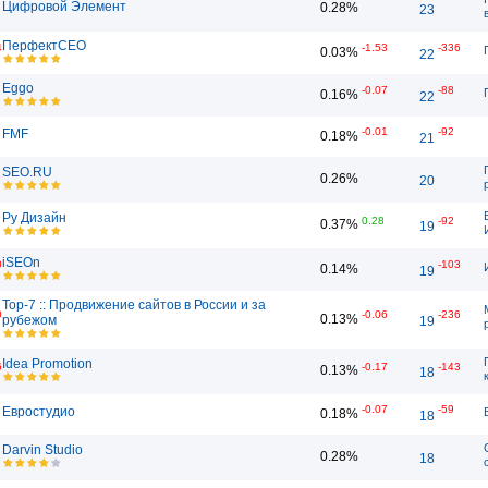
Цифровой Элемент
0.28%
23
ПерфектСЕО
4
-1.53
-336
0.03%
22
Eggo
-0.07
-88
0.16%
22
-0.01
-92
FMF
0.18%
21
SEO.RU
0.26%
20
Ру Дизайн
0.28
-92
0.37%
19
iSEOn
0
-103
0.14%
19
Top-7 :: Продвижение сайтов в России и за
0
-0.06
-236
0.13%
рубежом
19
Idea Promotion
6
-0.17
-143
0.13%
18
-0.07
-59
Евростудио
0.18%
18
Darvin Studio
0.28%
18