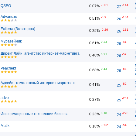
-0.01
-144
QSEO
0.07%
27
Advans.ru
4
-0.9
-164
0.51%
26
Exiterra (Экзитерра)
-0.26
-131
0.25%
26
Муравейник
0.23
-41
0.61%
26
Директ Лайн, агентство интернет-маркетинга
0.21
-52
0.40%
26
Реаспект
0.43
-68
0.68%
26
Адвебс - комплексный интернет-маркетинг
-82
0.41%
25
adve
1
-231
0.27%
25
0
0.18
-220
Информационные технологии бизнеса
0.23%
24
-0.02
-54
Matik
0.18%
24