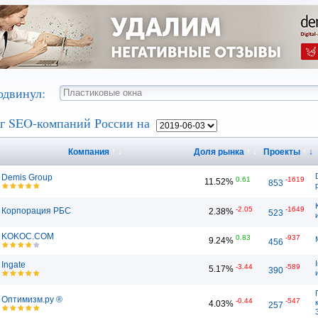
одвинул:
г SEO-компаний России на
Компания
↑
↓
Доля рынка
↑
↓
Проекты
↑
↓
Demis Group
0.61
-1619
11.52%
853
-2.05
-1649
Корпорация РБС
2.38%
523
KOKOC.COM
0.83
-937
9.24%
456
Ingate
-3.44
-589
5.17%
390
Оптимизм.ру ®
-0.44
-547
4.03%
257