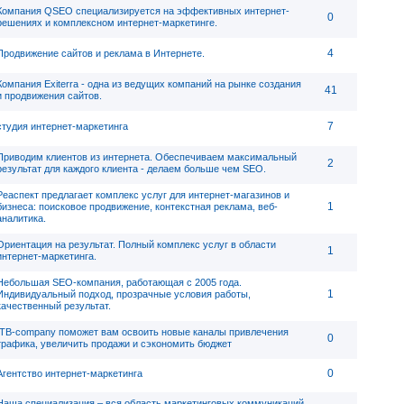
Компания QSEO специализируется на эффективных интернет-
0
решениях и комплексном интернет-маркетинге.
4
Продвижение сайтов и реклама в Интернете.
Компания Exiterra - одна из ведущих компаний на рынке создания
41
и продвижения сайтов.
7
студия интернет-маркетинга
Приводим клиентов из интернета. Обеспечиваем максимальный
2
результат для каждого клиента - делаем больше чем SEO.
Реаспект предлагает комплекс услуг для интернет-магазинов и
1
бизнеса: поисковое продвижение, контекстная реклама, веб-
аналитика.
Ориентация на результат. Полный комплекс услуг в области
1
интернет-маркетинга.
Небольшая SEO-компания, работающая с 2005 года.
1
Индивидуальный подход, прозрачные условия работы,
качественный результат.
ITB-company поможет вам освоить новые каналы привлечения
0
трафика, увеличить продажи и сэкономить бюджет
0
Агентство интернет-маркетинга
Наша специализация – вся область маркетинговых коммуникаций