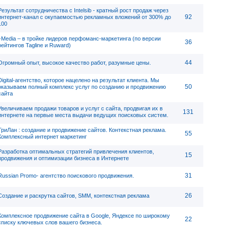
Результат сотрудничества с Intelsib - кратный рост продаж через
92
интернет-канал с окупаемостью рекламных вложений от 300% до
100
i-Media – в тройке лидеров перфоманс-маркетинга (по версии
36
рейтингов Tagline и Ruward)
44
Огромный опыт, высокое качество работ, разумные цены.
Digital-агентство, которое нацелено на результат клиента. Мы
50
оказываем полный комплекс услуг по созданию и продвижению
сайта
Увеличиваем продажи товаров и услуг с сайта, продвигая их в
131
интернете на первые места выдачи ведущих поисковых систем.
ТриЛан : создание и продвижение сайтов. Контекстная реклама.
55
Комплексный интернет маркетинг
Разработка оптимальных стратегий привлечения клиентов,
15
продвижения и оптимизации бизнеса в Интернете
31
Russian Promo- агентство поискового продвижения.
26
Создание и раскрутка сайтов, SMM, контекстная реклама
Комплексное продвижение сайта в Google, Яндексе по широкому
22
списку ключевых слов вашего бизнеса.