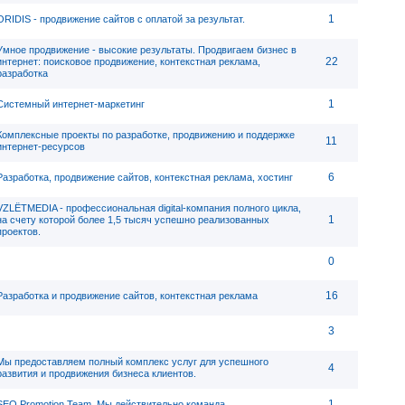
1
ORIDIS - продвижение сайтов с оплатой за результат.
Умное продвижение - высокие результаты. Продвигаем бизнес в
22
интернет: поисковое продвижение, контекстная реклама,
разработка
1
Системный интернет-маркетинг
Комплексные проекты по разработке, продвижению и поддержке
11
интернет-ресурсов
6
Разработка, продвижение сайтов, контекстная реклама, хостинг
VZLЁTMEDIA - профессиональная digital-компания полного цикла,
1
на счету которой более 1,5 тысяч успешно реализованных
проектов.
0
16
Разработка и продвижение сайтов, контекстная реклама
3
Мы предоставляем полный комплекс услуг для успешного
4
развития и продвижения бизнеса клиентов.
1
SEO Promotion Team. Мы действительно команда.