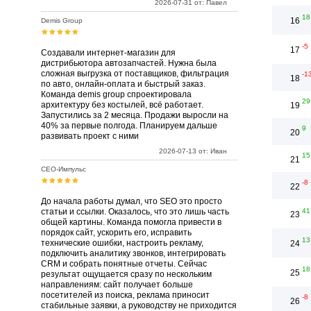
2026-07-31 от: Павел
18
16
Demis Group
-5
17
Создавали интернет-магазин для
дистрибьютора автозапчастей. Нужна была
сложная выгрузка от поставщиков, фильтрация
-1
18
по авто, онлайн-оплата и быстрый заказ.
Команда demis group спроектировала
29
архитектуру без костылей, всё работает.
19
Запустились за 2 месяца. Продажи выросли на
40% за первые полгода. Планируем дальше
9
20
развивать проект с ними
2026-07-13 от: Иван
15
21
СЕО-Импульс
-8
22
До начала работы думал, что SEO это просто
статьи и ссылки. Оказалось, что это лишь часть
41
23
общей картины. Команда помогла привести в
порядок сайт, ускорить его, исправить
13
технические ошибки, настроить рекламу,
24
подключить аналитику звонков, интегрировать
CRM и собрать понятные отчеты. Сейчас
18
25
результат ощущается сразу по нескольким
направлениям: сайт получает больше
посетителей из поиска, реклама приносит
-8
26
стабильные заявки, а руководству не приходится