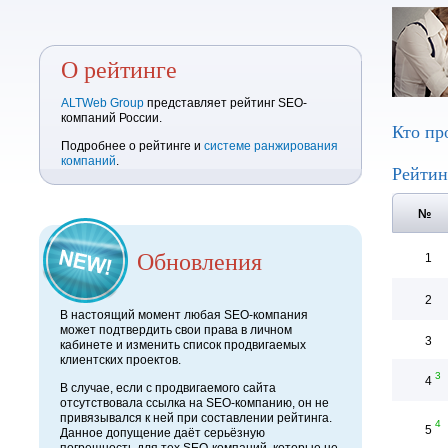
О рейтинге
ALTWeb Group
представляет рейтинг SEO-
компаний России.
Кто пр
Подробнее о рейтинге и
системе ранжирования
компаний
.
Рейтин
№
Обновления
1
2
В настоящий момент любая SEO-компания
может подтвердить свои права в личном
3
кабинете и изменить список продвигаемых
клиентских проектов.
3
4
В случае, если с продвигаемого сайта
отсутствовала ссылка на SEO-компанию, он не
привязывался к ней при составлении рейтинга.
4
5
Данное допущение даёт серьёзную