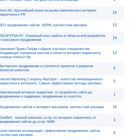
Peon AG: Крупнейший игрок на рынке комплексного интернет
18
маркетинга и PR.
10
SEO продвижение сайтов, SERM, контекстная реклама
РАСКРУТКА.РУ- Огромный опыт работы в области веб-разработок
18
и поискового продвижения.
Компания Промо Пейдж собрала опытных специалистов,
12
обладающих огромным опытом в области интернет маркетинга,
которые помогут Ва
Экспертное продвижение e-commerce проектов и развитие
6
бизнесов клиентов.
Internet Marketing Company MaxStyle – агентство инновационного
5
маркетинга в интернете. Самые эффективные методы рекламы.
Комплексный интернет-маркетинг: от разработки сайта до
1
продвижения и поддержки; продвижение в соцсетях.
16
Продвижение сайтов и интернет-магазинов, контекстная реклама.
ЮниВеб - полный комплекс услуг по интернет-маркетингу от
1
продвижения сайтов до услуг SMM
Качественная оптимизация, эффективное продвижение сайтов,
6
контекстная реклама.