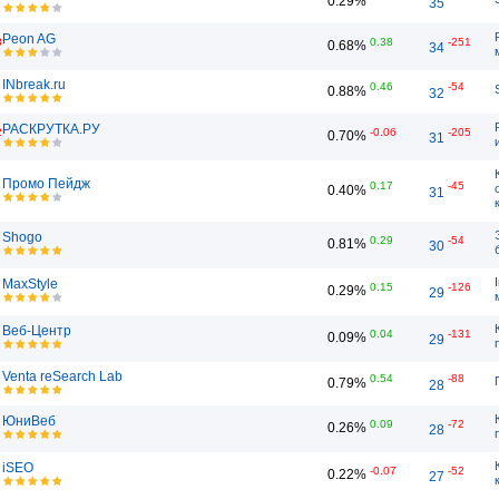
0.29%
35
Peon AG
8
0.38
-251
0.68%
34
INbreak.ru
0.46
-54
0.88%
32
РАСКРУТКА.РУ
2
-0.06
-205
0.70%
31
Промо Пейдж
0.17
-45
0.40%
31
Shogo
0.29
-54
0.81%
30
MaxStyle
0.15
-126
0.29%
29
Веб-Центр
0.04
-131
0.09%
29
Venta reSearch Lab
0.54
-88
0.79%
28
ЮниВеб
0.09
-72
0.26%
28
iSEO
-0.07
-52
0.22%
27