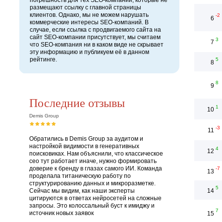
погрешность для тех SEO-компаний, которые не
размещают ссылку с главной страницы
клиентов. Однако, мы не можем нарушать
-2
6
коммерческие интересы SEO-компаний. В
случае, если ссылка с продвигаемого сайта на
сайт SEO-компании присутствует, мы считаем
3
7
что SEO-компания ни в каком виде не скрывает
эту информацию и публикуем её в данном
рейтинге.
5
8
8
9
Последние отзывы
1
10
Demis Group
-3
11
Обратились в Demis Group за аудитом и
настройкой видимости в генеративных
4
12
поисковиках. Нам объяснили, что классическое
сео тут работает иначе, нужно формировать
доверие к бренду в глазах самого ИИ. Команда
-7
13
проделала титаническую работу по
структурированию данных и микроразметке.
5
Сейчас мы видим, как наши эксперты
14
цитируются в ответах нейросетей на сложные
запросы. Это колоссальный буст к имиджу и
7
источник новых заявок
15