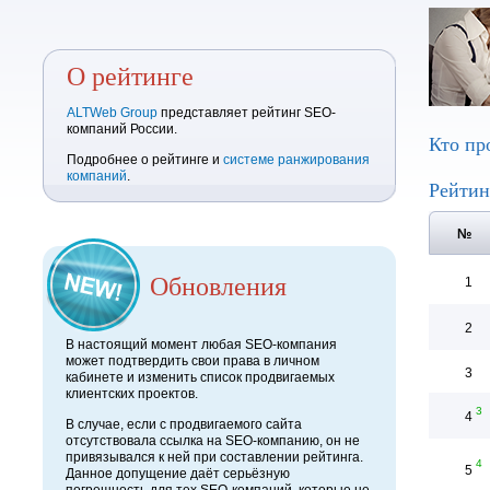
О рейтинге
ALTWeb Group
представляет рейтинг SEO-
компаний России.
Кто пр
Подробнее о рейтинге и
системе ранжирования
компаний
.
Рейтин
№
Обновления
1
2
В настоящий момент любая SEO-компания
может подтвердить свои права в личном
3
кабинете и изменить список продвигаемых
клиентских проектов.
3
4
В случае, если с продвигаемого сайта
отсутствовала ссылка на SEO-компанию, он не
привязывался к ней при составлении рейтинга.
4
5
Данное допущение даёт серьёзную