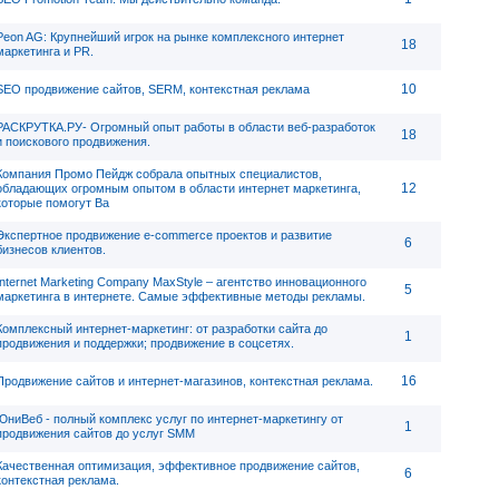
Peon AG: Крупнейший игрок на рынке комплексного интернет
18
маркетинга и PR.
10
SEO продвижение сайтов, SERM, контекстная реклама
РАСКРУТКА.РУ- Огромный опыт работы в области веб-разработок
18
и поискового продвижения.
Компания Промо Пейдж собрала опытных специалистов,
12
обладающих огромным опытом в области интернет маркетинга,
которые помогут Ва
Экспертное продвижение e-commerce проектов и развитие
6
бизнесов клиентов.
Internet Marketing Company MaxStyle – агентство инновационного
5
маркетинга в интернете. Самые эффективные методы рекламы.
Комплексный интернет-маркетинг: от разработки сайта до
1
продвижения и поддержки; продвижение в соцсетях.
16
Продвижение сайтов и интернет-магазинов, контекстная реклама.
ЮниВеб - полный комплекс услуг по интернет-маркетингу от
1
продвижения сайтов до услуг SMM
Качественная оптимизация, эффективное продвижение сайтов,
6
контекстная реклама.