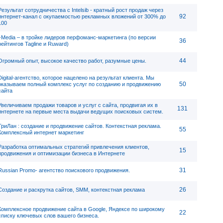
Результат сотрудничества с Intelsib - кратный рост продаж через
92
интернет-канал с окупаемостью рекламных вложений от 300% до
100
i-Media – в тройке лидеров перфоманс-маркетинга (по версии
36
рейтингов Tagline и Ruward)
44
Огромный опыт, высокое качество работ, разумные цены.
Digital-агентство, которое нацелено на результат клиента. Мы
50
оказываем полный комплекс услуг по созданию и продвижению
сайта
Увеличиваем продажи товаров и услуг с сайта, продвигая их в
131
интернете на первые места выдачи ведущих поисковых систем.
ТриЛан : создание и продвижение сайтов. Контекстная реклама.
55
Комплексный интернет маркетинг
Разработка оптимальных стратегий привлечения клиентов,
15
продвижения и оптимизации бизнеса в Интернете
31
Russian Promo- агентство поискового продвижения.
26
Создание и раскрутка сайтов, SMM, контекстная реклама
Комплексное продвижение сайта в Google, Яндексе по широкому
22
списку ключевых слов вашего бизнеса.