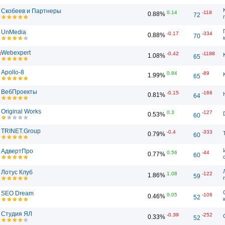
Скобеев и Партнеры
0.14
-118
0.88%
72
UnMedia
-0.17
-334
0.88%
70
Webexpert
3
-0.42
-1188
1.08%
65
Apollo-8
0.84
-89
1.99%
65
ВебПроекты
-0.15
-166
0.81%
64
Original Works
0.3
-127
0.53%
60
TRINET.Group
-0.4
-333
0.79%
60
АдвертПро
0.56
-44
0.77%
60
Лотус Клуб
1.08
-122
1.86%
59
SEO Dream
0.05
-106
0.46%
52
Студия ЯЛ
-0.39
-252
0.33%
52