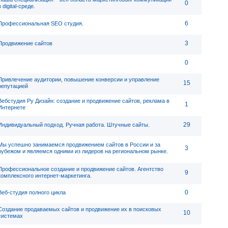
0
в digital-среде.
6
Профессиональная SEO студия.
3
Продвижение сайтов
0
Привлечение аудитории, повышение конверсии и управление
15
репутацией
Вебстудия Ру Дизайн: создание и продвижение сайтов, реклама в
1
Интернете
29
Индивидуальный подход. Ручная работа. Штучные сайты.
Мы успешно занимаемся продвижением сайтов в России и за
3
рубежом и являемся одними из лидеров на региональном рынке.
Профессиональное создание и продвижение сайтов. Агентство
9
комплексного интернет-маркетинга.
0
Веб-студия полного цикла
Создание продаваемых сайтов и продвижение их в поисковых
10
системах