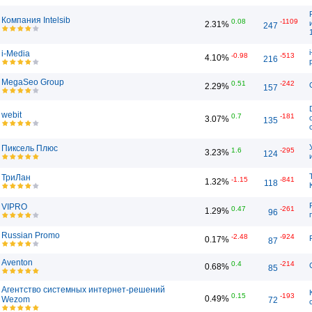
Компания Intelsib
0.08
-1109
2.31%
247
i-Media
-0.98
-513
4.10%
216
MegaSeo Group
0.51
-242
2.29%
157
webit
0.7
-181
3.07%
135
Пиксель Плюс
1.6
-295
3.23%
124
ТриЛан
-1.15
-841
1.32%
118
VIPRO
0.47
-261
1.29%
96
Russian Promo
-2.48
-924
0.17%
87
Aventon
0.4
-214
0.68%
85
Агентство системных интернет-решений
0.15
-193
0.49%
Wezom
72