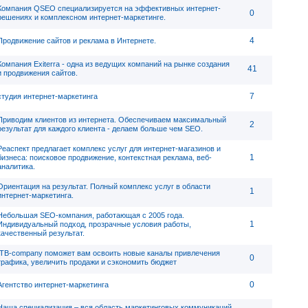
Компания QSEO специализируется на эффективных интернет-
0
решениях и комплексном интернет-маркетинге.
4
Продвижение сайтов и реклама в Интернете.
Компания Exiterra - одна из ведущих компаний на рынке создания
41
и продвижения сайтов.
7
студия интернет-маркетинга
Приводим клиентов из интернета. Обеспечиваем максимальный
2
результат для каждого клиента - делаем больше чем SEO.
Реаспект предлагает комплекс услуг для интернет-магазинов и
1
бизнеса: поисковое продвижение, контекстная реклама, веб-
аналитика.
Ориентация на результат. Полный комплекс услуг в области
1
интернет-маркетинга.
Небольшая SEO-компания, работающая с 2005 года.
1
Индивидуальный подход, прозрачные условия работы,
качественный результат.
ITB-company поможет вам освоить новые каналы привлечения
0
трафика, увеличить продажи и сэкономить бюджет
0
Агентство интернет-маркетинга
Наша специализация – вся область маркетинговых коммуникаций