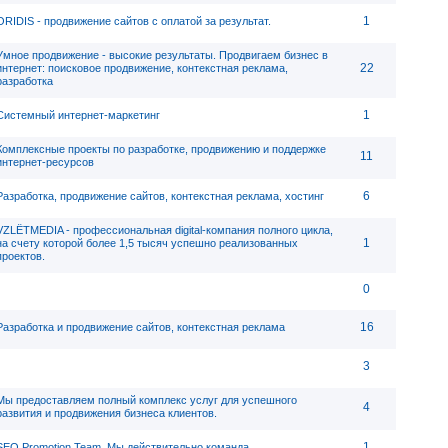
1
ORIDIS - продвижение сайтов с оплатой за результат.
Умное продвижение - высокие результаты. Продвигаем бизнес в
22
интернет: поисковое продвижение, контекстная реклама,
разработка
1
Системный интернет-маркетинг
Комплексные проекты по разработке, продвижению и поддержке
11
интернет-ресурсов
6
Разработка, продвижение сайтов, контекстная реклама, хостинг
VZLЁTMEDIA - профессиональная digital-компания полного цикла,
1
на счету которой более 1,5 тысяч успешно реализованных
проектов.
0
16
Разработка и продвижение сайтов, контекстная реклама
3
Мы предоставляем полный комплекс услуг для успешного
4
развития и продвижения бизнеса клиентов.
1
SEO Promotion Team. Мы действительно команда.