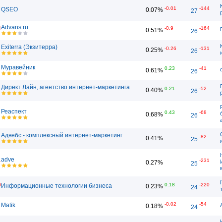
-0.01
-144
QSEO
0.07%
27
Advans.ru
4
-0.9
-164
0.51%
26
Exiterra (Экзитерра)
-0.26
-131
0.25%
26
Муравейник
0.23
-41
0.61%
26
Директ Лайн, агентство интернет-маркетинга
0.21
-52
0.40%
26
Реаспект
0.43
-68
0.68%
26
Адвебс - комплексный интернет-маркетинг
-82
0.41%
25
adve
1
-231
0.27%
25
0
0.18
-220
Информационные технологии бизнеса
0.23%
24
-0.02
-54
Matik
0.18%
24