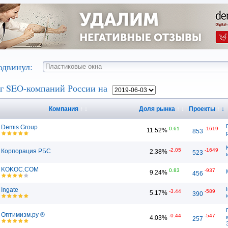
одвинул:
г SEO-компаний России на
Компания
↑
↓
Доля рынка
↑
↓
Проекты
↑
↓
Demis Group
0.61
-1619
11.52%
853
-2.05
-1649
Корпорация РБС
2.38%
523
KOKOC.COM
0.83
-937
9.24%
456
Ingate
-3.44
-589
5.17%
390
Оптимизм.ру ®
-0.44
-547
4.03%
257