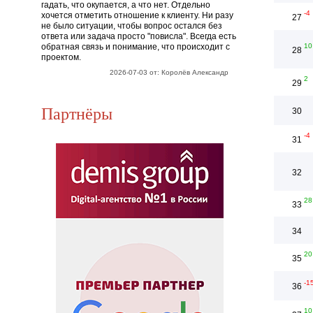
гадать, что окупается, а что нет. Отдельно
-4
хочется отметить отношение к клиенту. Ни разу
27
не было ситуации, чтобы вопрос остался без
ответа или задача просто "повисла". Всегда есть
обратная связь и понимание, что происходит с
10
28
проектом.
2026-07-03 от: Королёв Александр
2
29
Партнёры
30
-4
31
32
28
33
34
20
35
-1
36
10