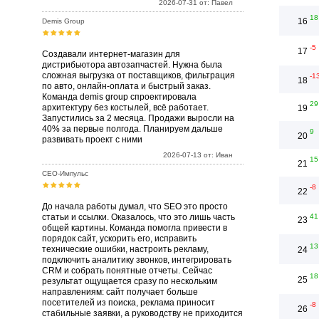
2026-07-31 от: Павел
18
16
Demis Group
-5
17
Создавали интернет-магазин для
дистрибьютора автозапчастей. Нужна была
сложная выгрузка от поставщиков, фильтрация
-1
18
по авто, онлайн-оплата и быстрый заказ.
Команда demis group спроектировала
29
архитектуру без костылей, всё работает.
19
Запустились за 2 месяца. Продажи выросли на
40% за первые полгода. Планируем дальше
9
20
развивать проект с ними
2026-07-13 от: Иван
15
21
СЕО-Импульс
-8
22
До начала работы думал, что SEO это просто
статьи и ссылки. Оказалось, что это лишь часть
41
23
общей картины. Команда помогла привести в
порядок сайт, ускорить его, исправить
13
технические ошибки, настроить рекламу,
24
подключить аналитику звонков, интегрировать
CRM и собрать понятные отчеты. Сейчас
18
25
результат ощущается сразу по нескольким
направлениям: сайт получает больше
посетителей из поиска, реклама приносит
-8
26
стабильные заявки, а руководству не приходится