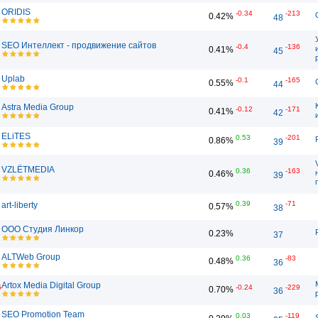
ORIDIS
-0.34
-213
0.42%
48
SEO Интеллект - продвижение сайтов
-0.4
-136
0.41%
45
Uplab
-0.1
-165
0.55%
44
Astra Media Group
-0.12
-171
0.41%
42
ELiTES
0.53
-201
0.86%
39
VZLЁTMEDIA
0.36
-163
0.46%
39
0.39
-71
art-liberty
0.57%
38
ООО Студия Линкор
0.23%
37
ALTWeb Group
0.36
-83
0.48%
36
Artox Media Digital Group
5
-0.24
-229
0.70%
36
SEO Promotion Team
0.03
-119