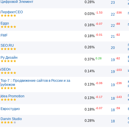
Цифровой Элемент
0.28%
23
ПерфектСЕО
4
-1.53
-336
0.03%
22
Eggo
-0.07
-88
0.16%
22
-0.01
-92
FMF
0.18%
21
SEO.RU
0.26%
20
Ру Дизайн
0.28
-92
0.37%
19
iSEOn
0
-103
0.14%
19
Top-7 :: Продвижение сайтов в России и за
0
-0.06
-236
0.13%
рубежом
19
Idea Promotion
6
-0.17
-143
0.13%
18
-0.07
-59
Евростудио
0.18%
18
Darvin Studio
0.28%
18