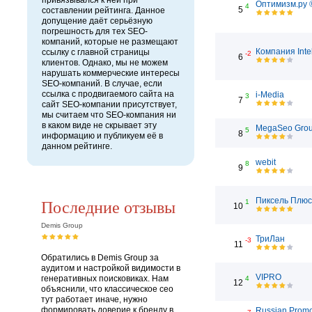
привязывался к ней при
Оптимизм.ру 
4
5
составлении рейтинга. Данное
допущение даёт серьёзную
погрешность для тех SEO-
компаний, которые не размещают
Компания Inte
ссылку с главной страницы
-2
6
клиентов. Однако, мы не можем
нарушать коммерческие интересы
SEO-компаний. В случае, если
ссылка с продвигаемого сайта на
i-Media
3
7
сайт SEO-компании присутствует,
мы считаем что SEO-компания ни
в каком виде не скрывает эту
MegaSeo Gro
5
8
информацию и публикуем её в
данном рейтинге.
webit
8
9
Последние отзывы
Пиксель Плюс
1
10
Demis Group
ТриЛан
-3
11
Обратились в Demis Group за
аудитом и настройкой видимости в
VIPRO
генеративных поисковиках. Нам
4
12
объяснили, что классическое сео
тут работает иначе, нужно
формировать доверие к бренду в
Russian Prom