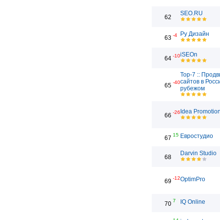
SEO.RU
62
Ру Дизайн
-4
63
iSEOn
-10
64
Top-7 :: Прод
сайтов в Росс
-40
65
рубежом
Idea Promotio
-26
66
15
Евростудио
67
Darvin Studio
68
-12
OptimPro
69
7
IQ Online
70