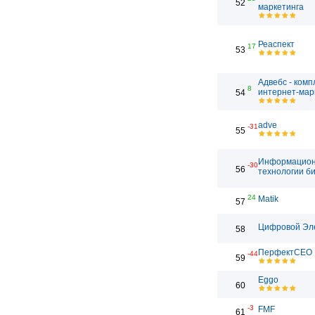
52
маркетинга
Реаспект
17
53
Адвебс - ком
8
интернет-мар
54
adve
-31
55
Информацио
-30
56
технологии б
24
Matik
57
Цифровой Эл
58
ПерфектСЕО
-44
59
Eggo
60
-3
FMF
61