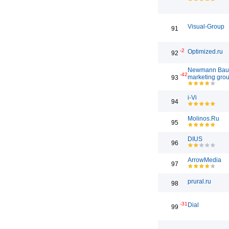
Visual-Group
91
-2
Optimized.ru
92
Newmann Bau
-42
marketing gro
93
i-Vi
94
Molinos.Ru
95
DIUS
96
ArrowMedia
97
prural.ru
98
-31
Dial
99