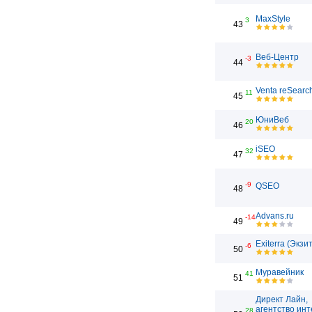
MaxStyle
3
43
Веб-Центр
-3
44
Venta reSearc
11
45
ЮниВеб
20
46
iSEO
32
47
-9
QSEO
48
Advans.ru
-14
49
Exiterra (Экзи
-6
50
Муравейник
41
51
Директ Лайн,
агентство инт
28