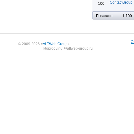
ContactGroup
100
Показано:
1-100
О
© 2009-2026 «
ALTWeb Group
»
ktoprodvinul@altweb-group.ru