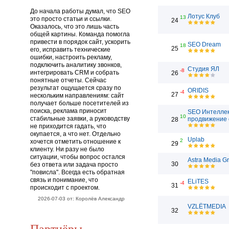
До начала работы думал, что SEO
Лотус Клуб
13
это просто статьи и ссылки.
24
Оказалось, что это лишь часть
общей картины. Команда помогла
привести в порядок сайт, ускорить
SEO Dream
18
25
его, исправить технические
ошибки, настроить рекламу,
подключить аналитику звонков,
Студия ЯЛ
-8
интегрировать CRM и собрать
26
понятные отчеты. Сейчас
результат ощущается сразу по
ORIDIS
-4
27
нескольким направлениям: сайт
получает больше посетителей из
поиска, реклама приносит
SEO Интеллек
10
стабильные заявки, а руководству
продвижение 
28
не приходится гадать, что
окупается, а что нет. Отдельно
Uplab
2
хочется отметить отношение к
29
клиенту. Ни разу не было
ситуации, чтобы вопрос остался
Astra Media G
30
без ответа или задача просто
"повисла". Всегда есть обратная
связь и понимание, что
ELiTES
-4
31
происходит с проектом.
2026-07-03 от: Королёв Александр
VZLЁTMEDIA
32
Партнёры