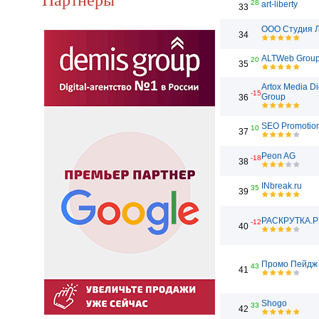
28
art-liberty
33
ООО Студия 
34
ALTWeb Grou
20
35
Artox Media Di
-15
Group
36
SEO Promotio
10
37
Peon AG
-18
38
INbreak.ru
35
39
РАСКРУТКА.Р
-12
40
Промо Пейдж
43
41
Shogo
33
42