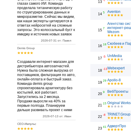
-7
13
глазах самого ИИ. Команда
проделала титаническую работу
Aventon
по структурированию данных и
5
14
микроразметке. Сейчас мы видим,
как наши эксперты цитируются в
Агентство си
ответах нейросетей на сложные
интернет-ре
7
запросы. Это колоссальный буст к
15
Wezom
имиджу и источник новых заявок
2026-07-31 от: Павел
Скобеев и Па
18
16
Demis Group
UnMedia
-5
17
Создавали интернет-магазин для
дистрибьютора автозапчастей.
Webexpert
-13
Нужна была сложная выгрузка от
18
поставщиков, фильтрация по авто,
онлайн-оплата и быстрый заказ.
Apollo-8
29
19
Команда demis group
спроектировала архитектуру без
ВебПроекты
костылей, всё работает.
9
20
Запустились за 2 месяца.
Продажи выросли на 40% за
Original Works
15
21
первые полгода. Планируем
дальше развивать проект с ними
TRINET.Group
-8
2026-07-13 от: Иван
22
СЕО-Импульс
АдвертПро
41
23