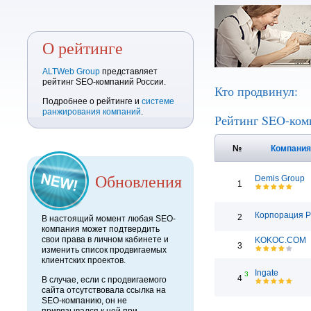
О рейтинге
ALTWeb Group
представляет
рейтинг SEO-компаний России.
Кто продвинул:
Подробнее о рейтинге и
системе
ранжирования компаний
.
Рейтинг SEO-ком
№
Компани
Обновления
Demis Group
1
Корпорация 
2
В настоящий момент любая SEO-
компания может подтвердить
свои права в личном кабинете и
KOKOC.COM
3
изменить список продвигаемых
клиентских проектов.
Ingate
3
4
В случае, если с продвигаемого
сайта отсутствовала ссылка на
SEO-компанию, он не