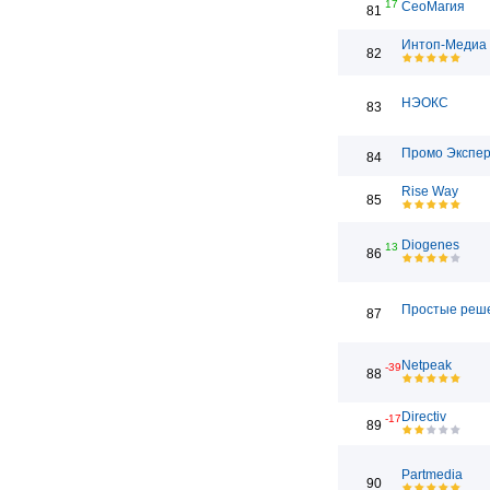
17
СеоМагия
81
Интоп-Медиа
82
НЭОКС
83
Промо Экспе
84
Rise Way
85
Diogenes
13
86
Простые реш
87
Netpeak
-39
88
Directiv
-17
89
Partmedia
90