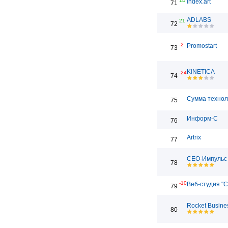
14
index.art
71
ADLABS
21
72
-2
Promostart
73
KINETICA
-24
74
Сумма технол
75
Информ-С
76
Artrix
77
СЕО-Импульс
78
-10
Веб-студия "С
79
Rocket Busine
80