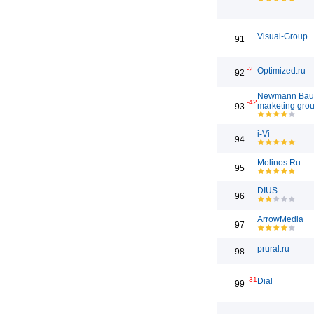
Visual-Group
91
-2
Optimized.ru
92
Newmann Bau
-42
marketing gro
93
i-Vi
94
Molinos.Ru
95
DIUS
96
ArrowMedia
97
prural.ru
98
-31
Dial
99