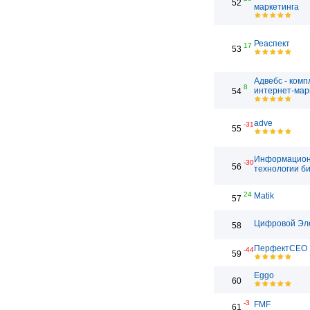
52
маркетинга
Реаспект
17
53
Адвебс - ком
8
интернет-мар
54
adve
-31
55
Информацио
-30
56
технологии б
24
Matik
57
Цифровой Эл
58
ПерфектСЕО
-44
59
Eggo
60
-3
FMF
61