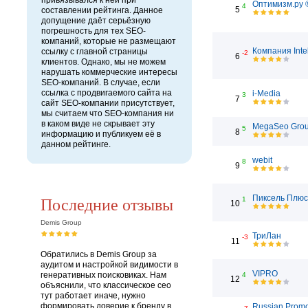
привязывался к ней при
Оптимизм.ру 
4
5
составлении рейтинга. Данное
допущение даёт серьёзную
погрешность для тех SEO-
компаний, которые не размещают
Компания Inte
ссылку с главной страницы
-2
6
клиентов. Однако, мы не можем
нарушать коммерческие интересы
SEO-компаний. В случае, если
ссылка с продвигаемого сайта на
i-Media
3
7
сайт SEO-компании присутствует,
мы считаем что SEO-компания ни
в каком виде не скрывает эту
MegaSeo Gro
5
8
информацию и публикуем её в
данном рейтинге.
webit
8
9
Последние отзывы
Пиксель Плюс
1
10
Demis Group
ТриЛан
-3
11
Обратились в Demis Group за
аудитом и настройкой видимости в
VIPRO
генеративных поисковиках. Нам
4
12
объяснили, что классическое сео
тут работает иначе, нужно
формировать доверие к бренду в
Russian Prom