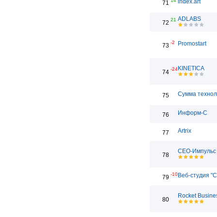
14
index.art
71
ADLABS
21
72
-2
Promostart
73
KINETICA
-24
74
Сумма технол
75
Информ-С
76
Artrix
77
СЕО-Импульс
78
-10
Веб-студия "С
79
Rocket Busine
80