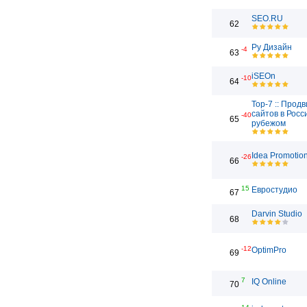
SEO.RU
62
Ру Дизайн
-4
63
iSEOn
-10
64
Top-7 :: Прод
сайтов в Росс
-40
65
рубежом
Idea Promotio
-26
66
15
Евростудио
67
Darvin Studio
68
-12
OptimPro
69
7
IQ Online
70