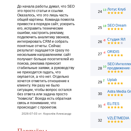
До начала работы думал, что SEO
Лотус Клуб
13
это просто статьи и ссылки.
24
Оказалось, что это лишь часть
общей картины. Команда помогла
привести в порядок сайт, ускорить
SEO Dream
18
25
его, исправить технические
ошибки, настроить рекламу,
подключить аналитику звонков,
Студия ЯЛ
-8
интегрировать CRM и собрать
26
понятные отчеты. Сейчас
результат ощущается сразу по
ORIDIS
-4
27
нескольким направлениям: сайт
получает больше посетителей из
поиска, реклама приносит
SEO Интеллек
10
стабильные заявки, а руководству
продвижение 
28
не приходится гадать, что
окупается, а что нет. Отдельно
Uplab
2
хочется отметить отношение к
29
клиенту. Ни разу не было
ситуации, чтобы вопрос остался
Astra Media G
30
без ответа или задача просто
"повисла". Всегда есть обратная
связь и понимание, что
ELiTES
-4
31
происходит с проектом.
2026-07-03 от: Королёв Александр
VZLЁTMEDIA
32
Партнёры