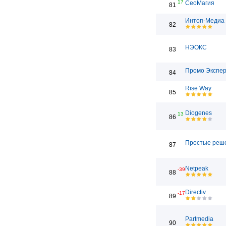
17
СеоМагия
81
Интоп-Медиа
82
НЭОКС
83
Промо Экспе
84
Rise Way
85
Diogenes
13
86
Простые реш
87
Netpeak
-39
88
Directiv
-17
89
Partmedia
90