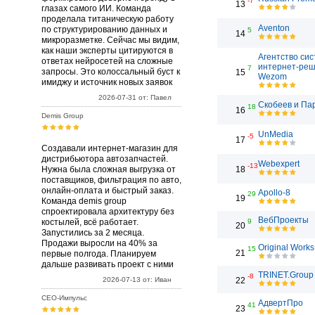
-7
13
глазах самого ИИ. Команда
проделала титаническую работу
Aventon
по структурированию данных и
5
14
микроразметке. Сейчас мы видим,
как наши эксперты цитируются в
Агентство си
ответах нейросетей на сложные
интернет-ре
7
запросы. Это колоссальный буст к
15
Wezom
имиджу и источник новых заявок
2026-07-31 от: Павел
Скобеев и Па
18
16
Demis Group
UnMedia
-5
17
Создавали интернет-магазин для
дистрибьютора автозапчастей.
Webexpert
-13
Нужна была сложная выгрузка от
18
поставщиков, фильтрация по авто,
онлайн-оплата и быстрый заказ.
Apollo-8
29
19
Команда demis group
спроектировала архитектуру без
ВебПроекты
костылей, всё работает.
9
20
Запустились за 2 месяца.
Продажи выросли на 40% за
Original Works
15
21
первые полгода. Планируем
дальше развивать проект с ними
TRINET.Group
-8
2026-07-13 от: Иван
22
СЕО-Импульс
АдвертПро
41
23