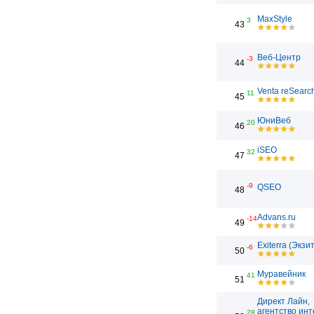
MaxStyle
3
43
Веб-Центр
-3
44
Venta reSearc
11
45
ЮниВеб
20
46
iSEO
32
47
-9
QSEO
48
Advans.ru
-14
49
Exiterra (Экзи
-6
50
Муравейник
41
51
Директ Лайн,
агентство инт
28