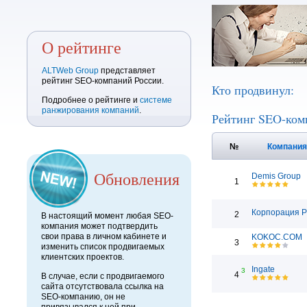
О рейтинге
ALTWeb Group
представляет
рейтинг SEO-компаний России.
Кто продвинул:
Подробнее о рейтинге и
системе
ранжирования компаний
.
Рейтинг SEO-ком
№
Компани
Обновления
Demis Group
1
Корпорация 
2
В настоящий момент любая SEO-
компания может подтвердить
свои права в личном кабинете и
KOKOC.COM
3
изменить список продвигаемых
клиентских проектов.
Ingate
3
4
В случае, если с продвигаемого
сайта отсутствовала ссылка на
SEO-компанию, он не