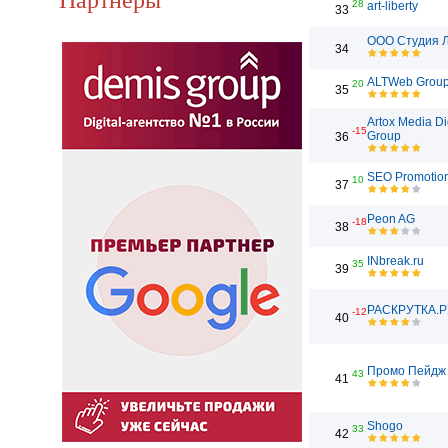
28
art-liberty
33
ООО Студия 
34
ALTWeb Grou
20
35
Artox Media Di
-15
Group
36
SEO Promotio
10
37
Peon AG
-18
38
INbreak.ru
35
39
РАСКРУТКА.Р
-12
40
Промо Пейдж
43
41
Shogo
33
42