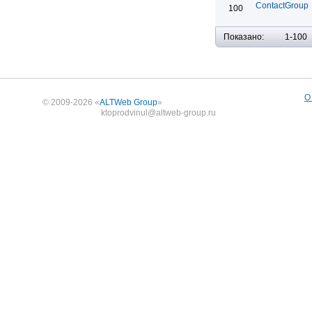
ContactGroup
100
Показано:
1-100
О
© 2009-2026 «
ALTWeb Group
»
ktoprodvinul@altweb-group.ru