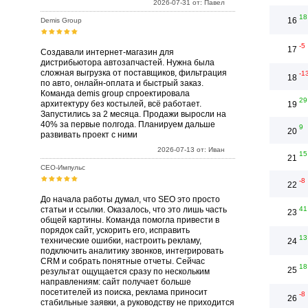
2026-07-31 от: Павел
18
16
Demis Group
-5
17
Создавали интернет-магазин для
дистрибьютора автозапчастей. Нужна была
сложная выгрузка от поставщиков, фильтрация
-1
18
по авто, онлайн-оплата и быстрый заказ.
Команда demis group спроектировала
29
архитектуру без костылей, всё работает.
19
Запустились за 2 месяца. Продажи выросли на
40% за первые полгода. Планируем дальше
9
20
развивать проект с ними
2026-07-13 от: Иван
15
21
СЕО-Импульс
-8
22
До начала работы думал, что SEO это просто
статьи и ссылки. Оказалось, что это лишь часть
41
23
общей картины. Команда помогла привести в
порядок сайт, ускорить его, исправить
13
технические ошибки, настроить рекламу,
24
подключить аналитику звонков, интегрировать
CRM и собрать понятные отчеты. Сейчас
18
25
результат ощущается сразу по нескольким
направлениям: сайт получает больше
посетителей из поиска, реклама приносит
-8
26
стабильные заявки, а руководству не приходится