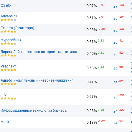
-0.01
-144
QSEO
0.07%
27
Advans.ru
4
-0.9
-164
0.51%
26
Exiterra (Экзитерра)
-0.26
-131
0.25%
26
Муравейник
0.23
-41
0.61%
26
Директ Лайн, агентство интернет-маркетинга
0.21
-52
0.40%
26
Реаспект
0.43
-68
0.68%
26
Адвебс - комплексный интернет-маркетинг
-82
0.41%
25
adve
1
-231
0.27%
25
0
0.18
-220
Информационные технологии бизнеса
0.23%
24
-0.02
-54
Matik
0.18%
24