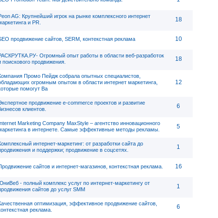
Peon AG: Крупнейший игрок на рынке комплексного интернет
18
маркетинга и PR.
10
SEO продвижение сайтов, SERM, контекстная реклама
РАСКРУТКА.РУ- Огромный опыт работы в области веб-разработок
18
и поискового продвижения.
Компания Промо Пейдж собрала опытных специалистов,
12
обладающих огромным опытом в области интернет маркетинга,
которые помогут Ва
Экспертное продвижение e-commerce проектов и развитие
6
бизнесов клиентов.
Internet Marketing Company MaxStyle – агентство инновационного
5
маркетинга в интернете. Самые эффективные методы рекламы.
Комплексный интернет-маркетинг: от разработки сайта до
1
продвижения и поддержки; продвижение в соцсетях.
16
Продвижение сайтов и интернет-магазинов, контекстная реклама.
ЮниВеб - полный комплекс услуг по интернет-маркетингу от
1
продвижения сайтов до услуг SMM
Качественная оптимизация, эффективное продвижение сайтов,
6
контекстная реклама.