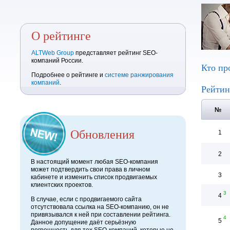
О рейтинге
ALTWeb Group
представляет рейтинг SEO-
компаний России.
Кто пр
Подробнее о рейтинге и
системе ранжирования
компаний
.
Рейтин
№
Обновления
1
2
В настоящий момент любая SEO-компания
может подтвердить свои права в личном
3
кабинете и изменить список продвигаемых
клиентских проектов.
3
4
В случае, если с продвигаемого сайта
отсутствовала ссылка на SEO-компанию, он не
привязывался к ней при составлении рейтинга.
4
5
Данное допущение даёт серьёзную