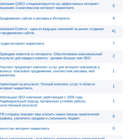
Компания QSEO специализируется на эффективных интернет-
0
решениях и комплексном интернет-маркетинге.
4
Продвижение сайтов и реклама в Интернете.
Компания Exiterra - одна из ведущих компаний на рынке создания
41
и продвижения сайтов.
7
студия интернет-маркетинга
Приводим клиентов из интернета. Обеспечиваем максимальный
2
результат для каждого клиента - делаем больше чем SEO.
Реаспект предлагает комплекс услуг для интернет-магазинов и
1
бизнеса: поисковое продвижение, контекстная реклама, веб-
аналитика.
Ориентация на результат. Полный комплекс услуг в области
1
интернет-маркетинга.
Небольшая SEO-компания, работающая с 2005 года.
1
Индивидуальный подход, прозрачные условия работы,
качественный результат.
ITB-company поможет вам освоить новые каналы привлечения
0
трафика, увеличить продажи и сэкономить бюджет
0
Агентство интернет-маркетинга
Наша специализация – вся область маркетинговых коммуникаций