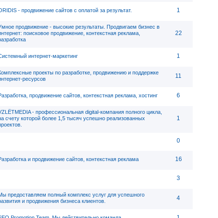
1
ORIDIS - продвижение сайтов с оплатой за результат.
Умное продвижение - высокие результаты. Продвигаем бизнес в
22
интернет: поисковое продвижение, контекстная реклама,
разработка
1
Системный интернет-маркетинг
Комплексные проекты по разработке, продвижению и поддержке
11
интернет-ресурсов
6
Разработка, продвижение сайтов, контекстная реклама, хостинг
VZLЁTMEDIA - профессиональная digital-компания полного цикла,
1
на счету которой более 1,5 тысяч успешно реализованных
проектов.
0
16
Разработка и продвижение сайтов, контекстная реклама
3
Мы предоставляем полный комплекс услуг для успешного
4
развития и продвижения бизнеса клиентов.
1
SEO Promotion Team. Мы действительно команда.