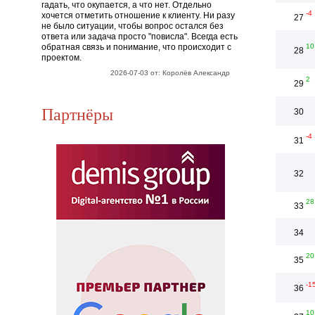
гадать, что окупается, а что нет. Отдельно
-4
хочется отметить отношение к клиенту. Ни разу
27
не было ситуации, чтобы вопрос остался без
ответа или задача просто "повисла". Всегда есть
обратная связь и понимание, что происходит с
10
28
проектом.
2026-07-03 от: Королёв Александр
2
29
Партнёры
30
-4
31
32
28
33
34
20
35
-1
36
10