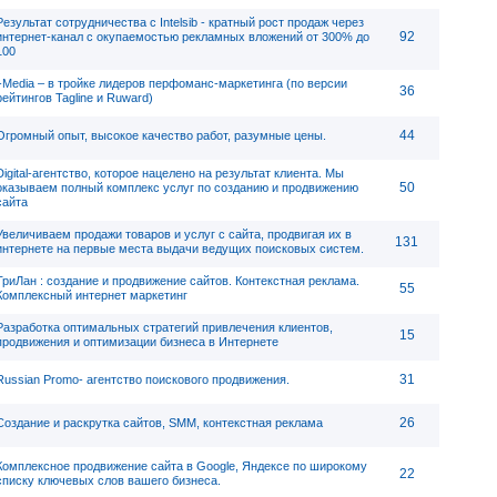
Результат сотрудничества с Intelsib - кратный рост продаж через
92
интернет-канал с окупаемостью рекламных вложений от 300% до
100
i-Media – в тройке лидеров перфоманс-маркетинга (по версии
36
рейтингов Tagline и Ruward)
44
Огромный опыт, высокое качество работ, разумные цены.
Digital-агентство, которое нацелено на результат клиента. Мы
50
оказываем полный комплекс услуг по созданию и продвижению
сайта
Увеличиваем продажи товаров и услуг с сайта, продвигая их в
131
интернете на первые места выдачи ведущих поисковых систем.
ТриЛан : создание и продвижение сайтов. Контекстная реклама.
55
Комплексный интернет маркетинг
Разработка оптимальных стратегий привлечения клиентов,
15
продвижения и оптимизации бизнеса в Интернете
31
Russian Promo- агентство поискового продвижения.
26
Создание и раскрутка сайтов, SMM, контекстная реклама
Комплексное продвижение сайта в Google, Яндексе по широкому
22
списку ключевых слов вашего бизнеса.