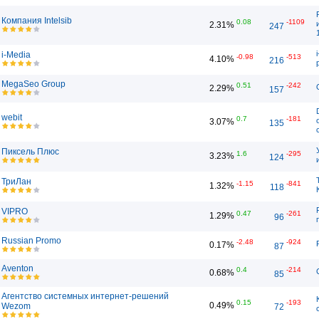
Компания Intelsib
0.08
-1109
2.31%
247
i-Media
-0.98
-513
4.10%
216
MegaSeo Group
0.51
-242
2.29%
157
webit
0.7
-181
3.07%
135
Пиксель Плюс
1.6
-295
3.23%
124
ТриЛан
-1.15
-841
1.32%
118
VIPRO
0.47
-261
1.29%
96
Russian Promo
-2.48
-924
0.17%
87
Aventon
0.4
-214
0.68%
85
Агентство системных интернет-решений
0.15
-193
0.49%
Wezom
72