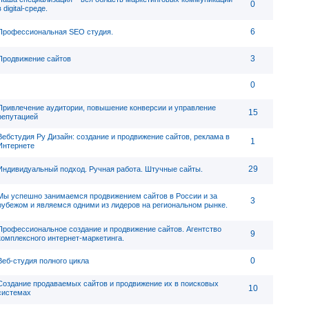
0
в digital-среде.
6
Профессиональная SEO студия.
3
Продвижение сайтов
0
Привлечение аудитории, повышение конверсии и управление
15
репутацией
Вебстудия Ру Дизайн: создание и продвижение сайтов, реклама в
1
Интернете
29
Индивидуальный подход. Ручная работа. Штучные сайты.
Мы успешно занимаемся продвижением сайтов в России и за
3
рубежом и являемся одними из лидеров на региональном рынке.
Профессиональное создание и продвижение сайтов. Агентство
9
комплексного интернет-маркетинга.
0
Веб-студия полного цикла
Создание продаваемых сайтов и продвижение их в поисковых
10
системах