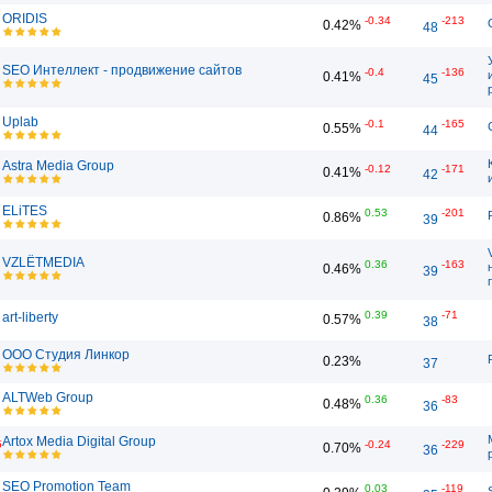
ORIDIS
-0.34
-213
0.42%
48
SEO Интеллект - продвижение сайтов
-0.4
-136
0.41%
45
Uplab
-0.1
-165
0.55%
44
Astra Media Group
-0.12
-171
0.41%
42
ELiTES
0.53
-201
0.86%
39
VZLЁTMEDIA
0.36
-163
0.46%
39
0.39
-71
art-liberty
0.57%
38
ООО Студия Линкор
0.23%
37
ALTWeb Group
0.36
-83
0.48%
36
Artox Media Digital Group
5
-0.24
-229
0.70%
36
SEO Promotion Team
0.03
-119