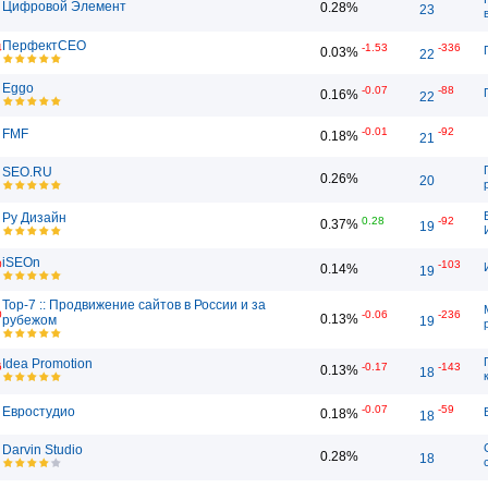
Цифровой Элемент
0.28%
23
ПерфектСЕО
4
-1.53
-336
0.03%
22
Eggo
-0.07
-88
0.16%
22
-0.01
-92
FMF
0.18%
21
SEO.RU
0.26%
20
Ру Дизайн
0.28
-92
0.37%
19
iSEOn
0
-103
0.14%
19
Top-7 :: Продвижение сайтов в России и за
0
-0.06
-236
0.13%
рубежом
19
Idea Promotion
6
-0.17
-143
0.13%
18
-0.07
-59
Евростудио
0.18%
18
Darvin Studio
0.28%
18