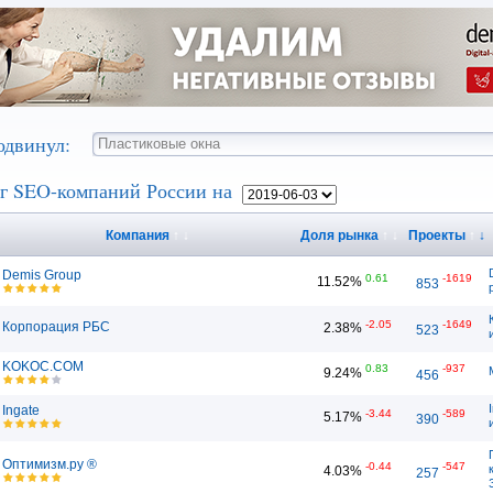
одвинул:
г SEO-компаний России на
Компания
↑
↓
Доля рынка
↑
↓
Проекты
↑
↓
Demis Group
0.61
-1619
11.52%
853
-2.05
-1649
Корпорация РБС
2.38%
523
KOKOC.COM
0.83
-937
9.24%
456
Ingate
-3.44
-589
5.17%
390
Оптимизм.ру ®
-0.44
-547
4.03%
257