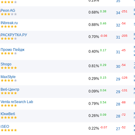
0.29%
35
Peon AG
8
0.38
-251
0.68%
34
INbreak.ru
0.46
-54
0.88%
32
РАСКРУТКА.РУ
2
-0.06
-205
0.70%
31
Промо Пейдж
0.17
-45
0.40%
31
Shogo
0.29
-54
0.81%
30
MaxStyle
0.15
-126
0.29%
29
Веб-Центр
0.04
-131
0.09%
29
Venta reSearch Lab
0.54
-88
0.79%
28
ЮниВеб
0.09
-72
0.26%
28
iSEO
-0.07
-52
0.22%
27