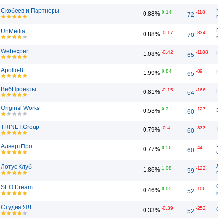
Скобеев и Партнеры
0.14
-118
0.88%
72
UnMedia
-0.17
-334
0.88%
70
Webexpert
3
-0.42
-1188
1.08%
65
Apollo-8
0.84
-89
1.99%
65
ВебПроекты
-0.15
-166
0.81%
64
Original Works
0.3
-127
0.53%
60
TRINET.Group
-0.4
-333
0.79%
60
АдвертПро
0.56
-44
0.77%
60
Лотус Клуб
1.08
-122
1.86%
59
SEO Dream
0.05
-106
0.46%
52
Студия ЯЛ
-0.39
-252
0.33%
52