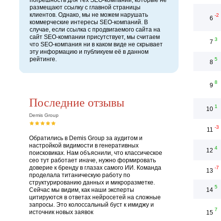
погрешность для тех SEO-компаний, которые не
размещают ссылку с главной страницы
клиентов. Однако, мы не можем нарушать
-2
6
коммерческие интересы SEO-компаний. В
случае, если ссылка с продвигаемого сайта на
сайт SEO-компании присутствует, мы считаем
3
7
что SEO-компания ни в каком виде не скрывает
эту информацию и публикуем её в данном
рейтинге.
5
8
8
9
Последние отзывы
1
10
Demis Group
-3
11
Обратились в Demis Group за аудитом и
настройкой видимости в генеративных
4
12
поисковиках. Нам объяснили, что классическое
сео тут работает иначе, нужно формировать
доверие к бренду в глазах самого ИИ. Команда
-7
13
проделала титаническую работу по
структурированию данных и микроразметке.
5
Сейчас мы видим, как наши эксперты
14
цитируются в ответах нейросетей на сложные
запросы. Это колоссальный буст к имиджу и
7
источник новых заявок
15