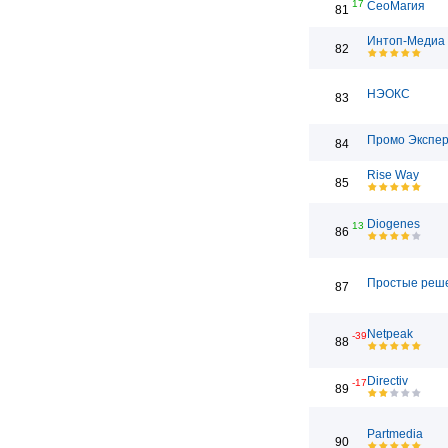
17
СеоМагия
81
Интоп-Медиа
82
НЭОКС
83
Промо Экспе
84
Rise Way
85
Diogenes
13
86
Простые реш
87
Netpeak
-39
88
Directiv
-17
89
Partmedia
90