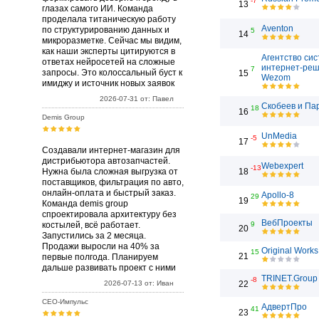
-7
13
глазах самого ИИ. Команда
проделала титаническую работу
Aventon
по структурированию данных и
5
14
микроразметке. Сейчас мы видим,
как наши эксперты цитируются в
Агентство си
ответах нейросетей на сложные
интернет-ре
7
запросы. Это колоссальный буст к
15
Wezom
имиджу и источник новых заявок
2026-07-31 от: Павел
Скобеев и Па
18
16
Demis Group
UnMedia
-5
17
Создавали интернет-магазин для
дистрибьютора автозапчастей.
Webexpert
-13
Нужна была сложная выгрузка от
18
поставщиков, фильтрация по авто,
онлайн-оплата и быстрый заказ.
Apollo-8
29
19
Команда demis group
спроектировала архитектуру без
ВебПроекты
костылей, всё работает.
9
20
Запустились за 2 месяца.
Продажи выросли на 40% за
Original Works
15
21
первые полгода. Планируем
дальше развивать проект с ними
TRINET.Group
-8
2026-07-13 от: Иван
22
СЕО-Импульс
АдвертПро
41
23