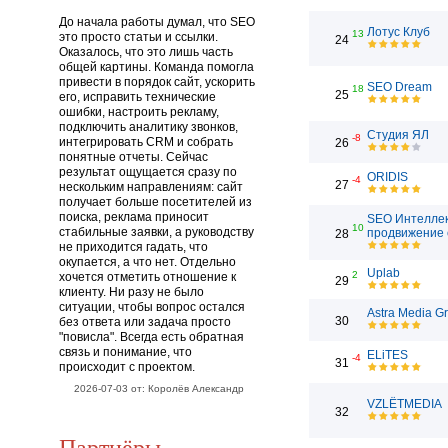
До начала работы думал, что SEO
Лотус Клуб
13
это просто статьи и ссылки.
24
Оказалось, что это лишь часть
общей картины. Команда помогла
привести в порядок сайт, ускорить
SEO Dream
18
25
его, исправить технические
ошибки, настроить рекламу,
подключить аналитику звонков,
Студия ЯЛ
-8
интегрировать CRM и собрать
26
понятные отчеты. Сейчас
результат ощущается сразу по
ORIDIS
-4
27
нескольким направлениям: сайт
получает больше посетителей из
поиска, реклама приносит
SEO Интеллек
10
стабильные заявки, а руководству
продвижение 
28
не приходится гадать, что
окупается, а что нет. Отдельно
Uplab
2
хочется отметить отношение к
29
клиенту. Ни разу не было
ситуации, чтобы вопрос остался
Astra Media G
30
без ответа или задача просто
"повисла". Всегда есть обратная
связь и понимание, что
ELiTES
-4
31
происходит с проектом.
2026-07-03 от: Королёв Александр
VZLЁTMEDIA
32
Партнёры