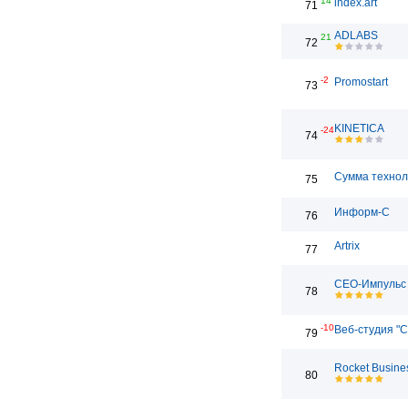
14
index.art
71
ADLABS
21
72
-2
Promostart
73
KINETICA
-24
74
Сумма технол
75
Информ-С
76
Artrix
77
СЕО-Импульс
78
-10
Веб-студия "С
79
Rocket Busine
80