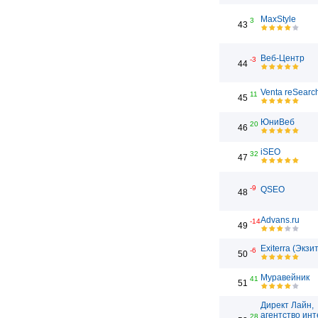
MaxStyle
3
43
Веб-Центр
-3
44
Venta reSearc
11
45
ЮниВеб
20
46
iSEO
32
47
-9
QSEO
48
Advans.ru
-14
49
Exiterra (Экзи
-6
50
Муравейник
41
51
Директ Лайн,
агентство инт
28