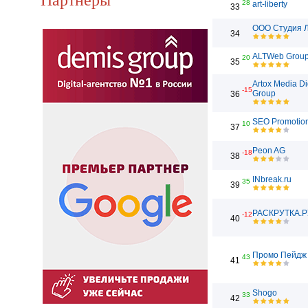
28
art-liberty
33
ООО Студия 
34
ALTWeb Grou
20
35
Artox Media Di
-15
Group
36
SEO Promotio
10
37
Peon AG
-18
38
INbreak.ru
35
39
РАСКРУТКА.Р
-12
40
Промо Пейдж
43
41
Shogo
33
42