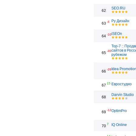
SEO.RU
62
Ру Дизайн
-4
63
iSEOn
-10
64
Top-7 :: Прод
сайтов в Росс
-40
65
рубежом
Idea Promotio
-26
66
15
Евростудио
67
Darvin Studio
68
-12
OptimPro
69
7
IQ Online
70