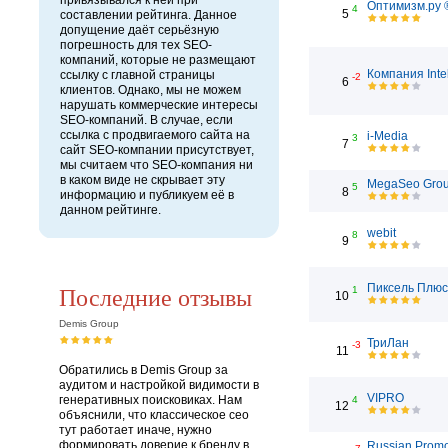
привязывался к ней при
Оптимизм.ру 
4
5
составлении рейтинга. Данное
допущение даёт серьёзную
погрешность для тех SEO-
компаний, которые не размещают
Компания Inte
ссылку с главной страницы
-2
6
клиентов. Однако, мы не можем
нарушать коммерческие интересы
SEO-компаний. В случае, если
ссылка с продвигаемого сайта на
i-Media
3
7
сайт SEO-компании присутствует,
мы считаем что SEO-компания ни
в каком виде не скрывает эту
MegaSeo Gro
5
8
информацию и публикуем её в
данном рейтинге.
webit
8
9
Последние отзывы
Пиксель Плюс
1
10
Demis Group
ТриЛан
-3
11
Обратились в Demis Group за
аудитом и настройкой видимости в
VIPRO
генеративных поисковиках. Нам
4
12
объяснили, что классическое сео
тут работает иначе, нужно
формировать доверие к бренду в
Russian Prom