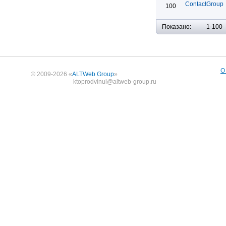
ContactGroup
100
Показано:
1-100
О
© 2009-2026 «
ALTWeb Group
»
ktoprodvinul@altweb-group.ru