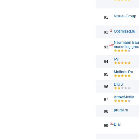
Visual-Group
91
-2
Optimized.ru
92
Newmann Bau
-42
marketing gro
93
i-Vi
94
Molinos.Ru
95
DIUS
96
ArrowMedia
97
prural.ru
98
-31
Dial
99