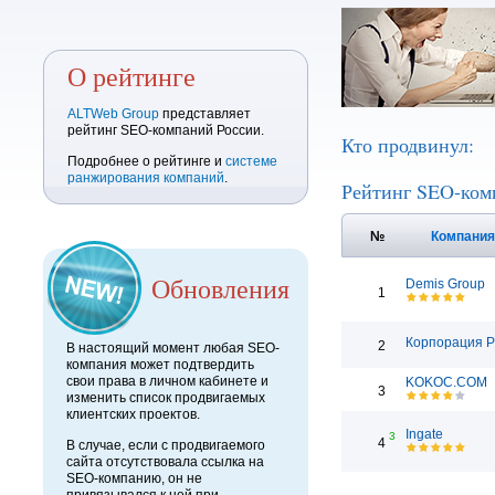
О рейтинге
ALTWeb Group
представляет
рейтинг SEO-компаний России.
Кто продвинул:
Подробнее о рейтинге и
системе
ранжирования компаний
.
Рейтинг SEO-ком
№
Компани
Обновления
Demis Group
1
Корпорация 
2
В настоящий момент любая SEO-
компания может подтвердить
свои права в личном кабинете и
KOKOC.COM
3
изменить список продвигаемых
клиентских проектов.
Ingate
3
4
В случае, если с продвигаемого
сайта отсутствовала ссылка на
SEO-компанию, он не