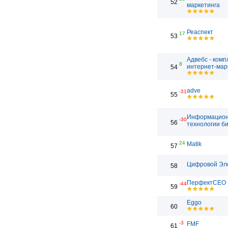
52
маркетинга
Реаспект
17
53
Адвебс - ком
8
интернет-мар
54
adve
-31
55
Информацио
-30
56
технологии б
24
Matik
57
Цифровой Эл
58
ПерфектСЕО
-44
59
Eggo
60
-3
FMF
61