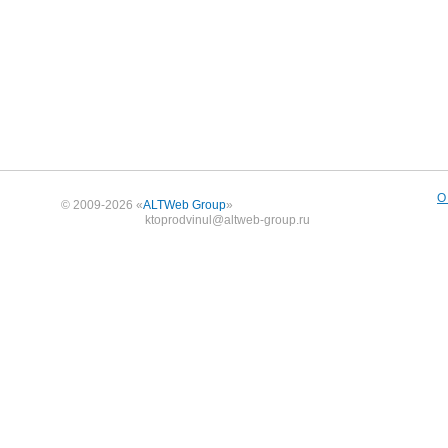
О
© 2009-2026 «
ALTWeb Group
»
ktoprodvinul@altweb-group.ru