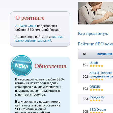
О рейтинге
ALTWeb Group
представляет
рейтинг SEO-компаний России.
Кто продвинул:
Подробнее о рейтинге и
системе
ранжирования компаний
.
Рейтинг SEO-ком
№
Компания
Uplab
Обновления
601
SEO Интеллект 
продвижение са
602
В настоящий момент любая SEO-
компания может подтвердить
ORIDIS
свои права в личном кабинете и
603
изменить список продвигаемых
клиентских проектов.
Студия ЯЛ
604
В случае, если с продвигаемого
сайта отсутствовала ссылка на
SEO-компанию, он не
SEO Dream
605