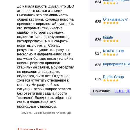
624
До начала работы думал, что SEO
это просто статьи и ссылки.
Оказалось, что это лишь часть
общей картины. Команда помогла
Оптимизм.ру ®
625
привести в порядок сайт, ускорить
его, исправить технические
ошибки, настроить рекламу,
подключить аналитику звонков,
Ingate
626
интегрировать CRM и собрать
понятные отчеты. Сейчас
результат ощущается сразу по
KOKOC.COM
627
нескольким направлениям: сайт
получает больше посетителей из
поиска, реклама приносит
Корпорация РБ
628
стабильные заявки, а руководству
не приходится гадать, что
окупается, а что нет. Отдельно
Demis Group
629
хочется отметить отношение к
клиенту. Ни разу не было
ситуации, чтобы вопрос остался
Показано:
1-100
1
без ответа или задача просто
"повисла". Всегда есть обратная
связь и понимание, что
происходит с проектом.
2026-07-03 от: Королёв Александр
Партнёры