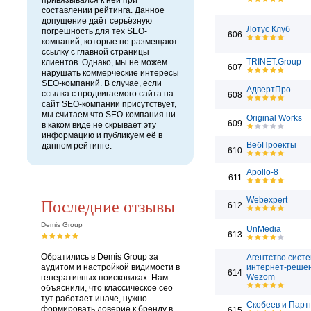
привязывался к ней при
составлении рейтинга. Данное
допущение даёт серьёзную
Лотус Клуб
погрешность для тех SEO-
606
компаний, которые не размещают
ссылку с главной страницы
TRINET.Group
клиентов. Однако, мы не можем
607
нарушать коммерческие интересы
SEO-компаний. В случае, если
АдвертПро
ссылка с продвигаемого сайта на
608
сайт SEO-компании присутствует,
мы считаем что SEO-компания ни
Original Works
609
в каком виде не скрывает эту
информацию и публикуем её в
ВебПроекты
данном рейтинге.
610
Apollo-8
611
Последние отзывы
Webexpert
612
Demis Group
UnMedia
613
Обратились в Demis Group за
Агентство сист
аудитом и настройкой видимости в
интернет-реше
614
Wezom
генеративных поисковиках. Нам
объяснили, что классическое сео
тут работает иначе, нужно
Скобеев и Пар
формировать доверие к бренду в
615