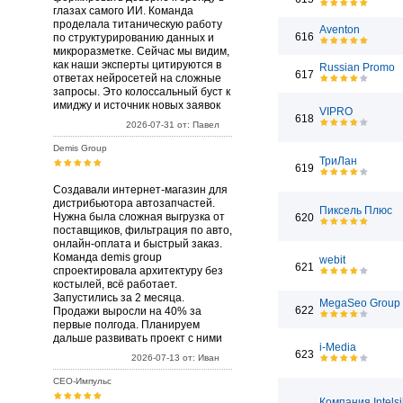
глазах самого ИИ. Команда
проделала титаническую работу
Aventon
616
по структурированию данных и
микроразметке. Сейчас мы видим,
как наши эксперты цитируются в
Russian Promo
617
ответах нейросетей на сложные
запросы. Это колоссальный буст к
имиджу и источник новых заявок
VIPRO
618
2026-07-31 от: Павел
Demis Group
ТриЛан
619
Создавали интернет-магазин для
дистрибьютора автозапчастей.
Пиксель Плюс
Нужна была сложная выгрузка от
620
поставщиков, фильтрация по авто,
онлайн-оплата и быстрый заказ.
Команда demis group
webit
621
спроектировала архитектуру без
костылей, всё работает.
Запустились за 2 месяца.
MegaSeo Group
622
Продажи выросли на 40% за
первые полгода. Планируем
дальше развивать проект с ними
i-Media
623
2026-07-13 от: Иван
СЕО-Импульс
Компания Intels