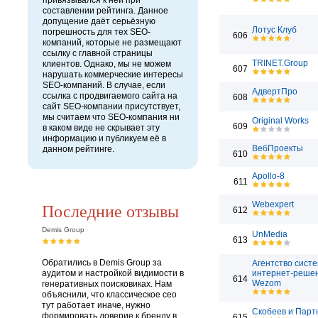
привязывался к ней при
составлении рейтинга. Данное
допущение даёт серьёзную
Лотус Клуб
погрешность для тех SEO-
606
компаний, которые не размещают
ссылку с главной страницы
TRINET.Group
клиентов. Однако, мы не можем
607
нарушать коммерческие интересы
SEO-компаний. В случае, если
АдвертПро
ссылка с продвигаемого сайта на
608
сайт SEO-компании присутствует,
мы считаем что SEO-компания ни
Original Works
609
в каком виде не скрывает эту
информацию и публикуем её в
ВебПроекты
данном рейтинге.
610
Apollo-8
611
Последние отзывы
Webexpert
612
Demis Group
UnMedia
613
Обратились в Demis Group за
Агентство сист
аудитом и настройкой видимости в
интернет-реше
614
Wezom
генеративных поисковиках. Нам
объяснили, что классическое сео
тут работает иначе, нужно
Скобеев и Пар
формировать доверие к бренду в
615