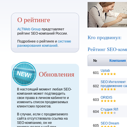
О рейтинге
ALTWeb Group
представляет
рейтинг SEO-компаний России.
Кто продвинул:
Подробнее о рейтинге и
системе
ранжирования компаний
.
Рейтинг SEO-ком
№
Компания
Uplab
Обновления
601
SEO Интеллект 
продвижение са
602
В настоящий момент любая SEO-
компания может подтвердить
ORIDIS
свои права в личном кабинете и
603
изменить список продвигаемых
клиентских проектов.
Студия ЯЛ
604
В случае, если с продвигаемого
сайта отсутствовала ссылка на
SEO-компанию, он не
SEO Dream
605