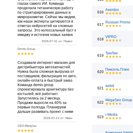
глазах самого ИИ. Команда
проделала титаническую работу
Aventon
616
по структурированию данных и
микроразметке. Сейчас мы видим,
как наши эксперты цитируются в
Russian Promo
617
ответах нейросетей на сложные
запросы. Это колоссальный буст к
имиджу и источник новых заявок
VIPRO
618
2026-07-31 от: Павел
Demis Group
ТриЛан
619
Создавали интернет-магазин для
дистрибьютора автозапчастей.
Пиксель Плюс
Нужна была сложная выгрузка от
620
поставщиков, фильтрация по авто,
онлайн-оплата и быстрый заказ.
Команда demis group
webit
621
спроектировала архитектуру без
костылей, всё работает.
Запустились за 2 месяца.
MegaSeo Group
622
Продажи выросли на 40% за
первые полгода. Планируем
дальше развивать проект с ними
i-Media
623
2026-07-13 от: Иван
СЕО-Импульс
Компания Intels