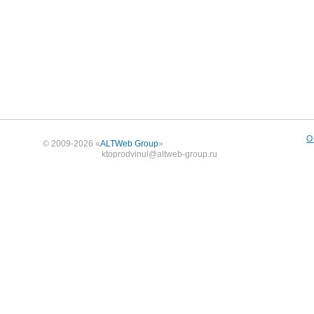
О
© 2009-2026 «
ALTWeb Group
»
ktoprodvinul@altweb-group.ru