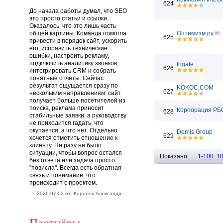
624
До начала работы думал, что SEO
это просто статьи и ссылки.
Оказалось, что это лишь часть
общей картины. Команда помогла
Оптимизм.ру ®
625
привести в порядок сайт, ускорить
его, исправить технические
ошибки, настроить рекламу,
подключить аналитику звонков,
Ingate
626
интегрировать CRM и собрать
понятные отчеты. Сейчас
результат ощущается сразу по
KOKOC.COM
627
нескольким направлениям: сайт
получает больше посетителей из
поиска, реклама приносит
Корпорация РБ
628
стабильные заявки, а руководству
не приходится гадать, что
окупается, а что нет. Отдельно
Demis Group
629
хочется отметить отношение к
клиенту. Ни разу не было
ситуации, чтобы вопрос остался
Показано:
1-100
1
без ответа или задача просто
"повисла". Всегда есть обратная
связь и понимание, что
происходит с проектом.
2026-07-03 от: Королёв Александр
Партнёры