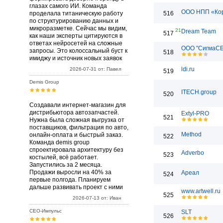
глазах самого ИИ. Команда
ООО НПП «Ко
проделала титаническую работу
516
по структурированию данных и
микроразметке. Сейчас мы видим,
21
Dream Team
517
как наши эксперты цитируются в
ответах нейросетей на сложные
ООО "СигмаС
запросы. Это колоссальный буст к
518
имиджу и источник новых заявок
ldi.ru
2026-07-31 от: Павел
519
Demis Group
ITECH.group
520
Создавали интернет-магазин для
дистрибьютора автозапчастей.
Extyl-PRO
521
Нужна была сложная выгрузка от
поставщиков, фильтрация по авто,
Method
онлайн-оплата и быстрый заказ.
522
Команда demis group
спроектировала архитектуру без
Adverbo
523
костылей, всё работает.
Запустились за 2 месяца.
Продажи выросли на 40% за
Ареал
524
первые полгода. Планируем
дальше развивать проект с ними
www.artwell.ru
525
2026-07-13 от: Иван
СЕО-Импульс
SLT
526