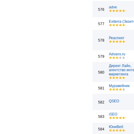
adve
576
Exiterra (Экзи
577
Реаспект
578
Advans.ru
579
Директ Лайн,
агентство инт
580
маркетинга
Муравейник
581
QSEO
582
iSEO
583
ЮниВеб
584