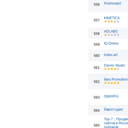
Promostart
556
KINETICA
557
ADLABS
558
IQ Online
559
index.art
560
Darvin Studio
561
Idea Promotion
562
OptimPro
563
Евростудио
564
Top-7 :: Прод
сайтов в Росси
565
рубежом