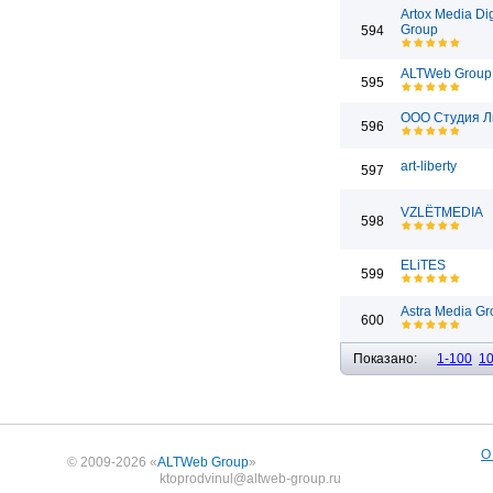
Artox Media Dig
Group
594
ALTWeb Group
595
ООО Студия Л
596
art-liberty
597
VZLЁTMEDIA
598
ELiTES
599
Astra Media Gr
600
Показано:
1-100
1
О
© 2009-2026 «
ALTWeb Group
»
ktoprodvinul@altweb-group.ru