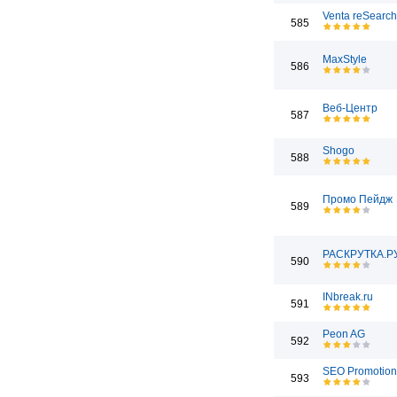
Venta reSearch
585
MaxStyle
586
Веб-Центр
587
Shogo
588
Промо Пейдж
589
РАСКРУТКА.Р
590
INbreak.ru
591
Peon AG
592
SEO Promotio
593