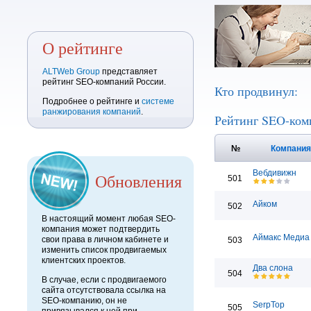
О рейтинге
ALTWeb Group
представляет
рейтинг SEO-компаний России.
Кто продвинул:
Подробнее о рейтинге и
системе
ранжирования компаний
.
Рейтинг SEO-ком
№
Компани
Вебдивижн
Обновления
501
Айком
502
В настоящий момент любая SEO-
компания может подтвердить
Аймакс Медиа
свои права в личном кабинете и
503
изменить список продвигаемых
клиентских проектов.
Два слона
504
В случае, если с продвигаемого
сайта отсутствовала ссылка на
SEO-компанию, он не
SerpTop
505