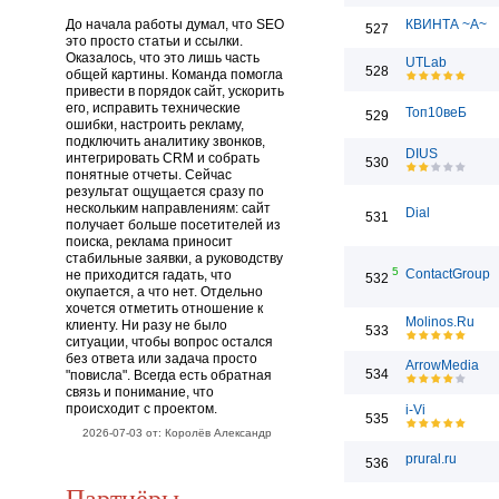
До начала работы думал, что SEO
КВИНТА ~А~
527
это просто статьи и ссылки.
Оказалось, что это лишь часть
UTLab
528
общей картины. Команда помогла
привести в порядок сайт, ускорить
его, исправить технические
Топ10веБ
529
ошибки, настроить рекламу,
подключить аналитику звонков,
DIUS
интегрировать CRM и собрать
530
понятные отчеты. Сейчас
результат ощущается сразу по
нескольким направлениям: сайт
Dial
531
получает больше посетителей из
поиска, реклама приносит
стабильные заявки, а руководству
5
ContactGroup
не приходится гадать, что
532
окупается, а что нет. Отдельно
хочется отметить отношение к
Molinos.Ru
клиенту. Ни разу не было
533
ситуации, чтобы вопрос остался
без ответа или задача просто
ArrowMedia
534
"повисла". Всегда есть обратная
связь и понимание, что
происходит с проектом.
i-Vi
535
2026-07-03 от: Королёв Александр
prural.ru
536
Партнёры