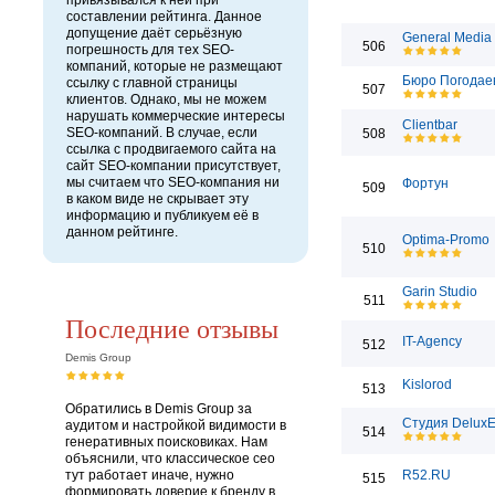
привязывался к ней при
составлении рейтинга. Данное
допущение даёт серьёзную
General Media
506
погрешность для тех SEO-
компаний, которые не размещают
Бюро Погодае
ссылку с главной страницы
507
клиентов. Однако, мы не можем
нарушать коммерческие интересы
Clientbar
SEO-компаний. В случае, если
508
ссылка с продвигаемого сайта на
сайт SEO-компании присутствует,
мы считаем что SEO-компания ни
Фортун
509
в каком виде не скрывает эту
информацию и публикуем её в
данном рейтинге.
Optima-Promo
510
Garin Studio
511
Последние отзывы
IT-Agency
512
Demis Group
Kislorod
513
Обратились в Demis Group за
Студия Delux
аудитом и настройкой видимости в
514
генеративных поисковиках. Нам
объяснили, что классическое сео
тут работает иначе, нужно
R52.RU
515
формировать доверие к бренду в