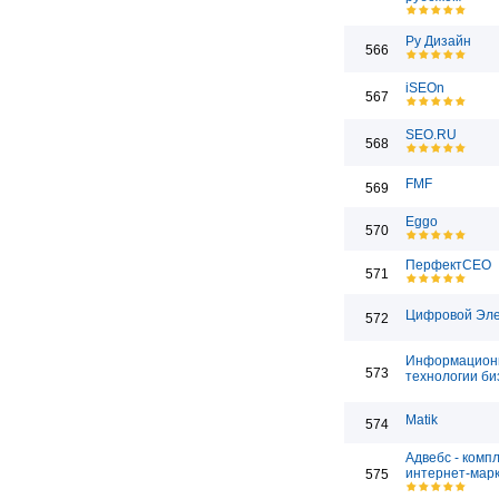
Ру Дизайн
566
iSEOn
567
SEO.RU
568
FMF
569
Eggo
570
ПерфектСЕО
571
Цифровой Эл
572
Информацион
573
технологии би
Matik
574
Адвебс - комп
интернет-марк
575