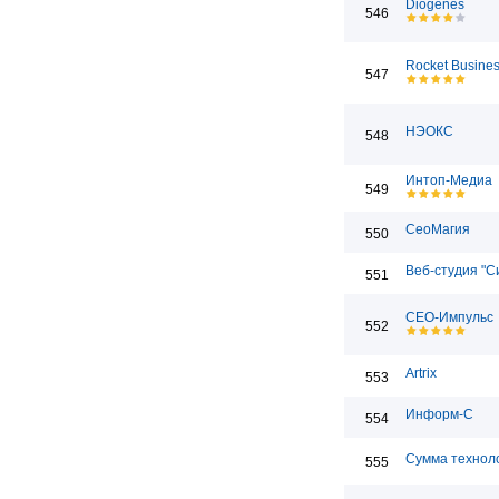
Diogenes
546
Rocket Busine
547
НЭОКС
548
Интоп-Медиа
549
СеоМагия
550
Веб-студия "С
551
СЕО-Импульс
552
Artrix
553
Информ-С
554
Сумма технол
555