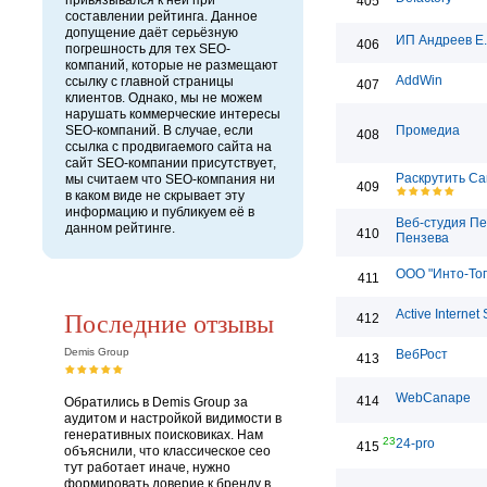
привязывался к ней при
405
составлении рейтинга. Данное
допущение даёт серьёзную
ИП Андреев Е
406
погрешность для тех SEO-
компаний, которые не размещают
AddWin
ссылку с главной страницы
407
клиентов. Однако, мы не можем
нарушать коммерческие интересы
SEO-компаний. В случае, если
Промедиа
408
ссылка с продвигаемого сайта на
сайт SEO-компании присутствует,
Раскрутить Са
мы считаем что SEO-компания ни
409
в каком виде не скрывает эту
информацию и публикуем её в
Веб-студия П
данном рейтинге.
410
Пензева
ООО "Инто-То
411
Последние отзывы
Active Internet 
412
Demis Group
ВебРост
413
WebCanape
414
Обратились в Demis Group за
аудитом и настройкой видимости в
генеративных поисковиках. Нам
23
24-pro
415
объяснили, что классическое сео
тут работает иначе, нужно
формировать доверие к бренду в