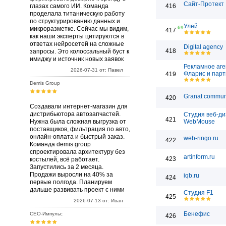
Сайт-Протект
глазах самого ИИ. Команда
416
проделала титаническую работу
по структурированию данных и
Улей
69
микроразметке. Сейчас мы видим,
417
как наши эксперты цитируются в
ответах нейросетей на сложные
Digital agency
418
запросы. Это колоссальный буст к
имиджу и источник новых заявок
Рекламное аге
2026-07-31 от: Павел
Фларис и пар
419
Demis Group
Granat commun
420
Создавали интернет-магазин для
дистрибьютора автозапчастей.
Студия веб-д
421
Нужна была сложная выгрузка от
WebMouse
поставщиков, фильтрация по авто,
онлайн-оплата и быстрый заказ.
web-ringo.ru
422
Команда demis group
спроектировала архитектуру без
artinform.ru
423
костылей, всё работает.
Запустились за 2 месяца.
Продажи выросли на 40% за
iqb.ru
424
первые полгода. Планируем
дальше развивать проект с ними
Студия F1
425
2026-07-13 от: Иван
Бенефис
СЕО-Импульс
426