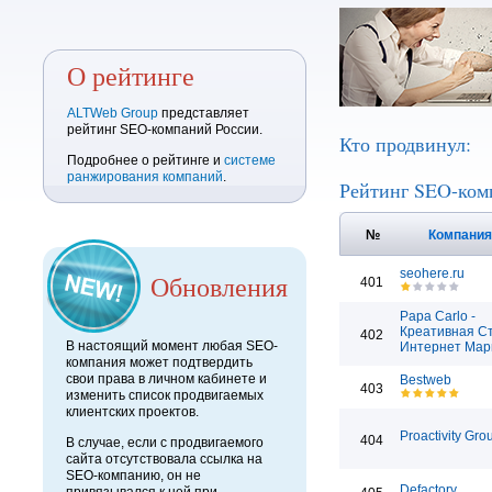
О рейтинге
ALTWeb Group
представляет
рейтинг SEO-компаний России.
Кто продвинул:
Подробнее о рейтинге и
системе
ранжирования компаний
.
Рейтинг SEO-ком
№
Компани
seohere.ru
Обновления
401
Papa Carlo -
Креативная С
402
В настоящий момент любая SEO-
Интернет Мар
компания может подтвердить
свои права в личном кабинете и
Bestweb
403
изменить список продвигаемых
клиентских проектов.
Proactivity Gro
404
В случае, если с продвигаемого
сайта отсутствовала ссылка на
SEO-компанию, он не
Defactory