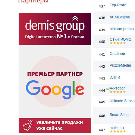
Exp-Profit
437
ACMEdigital
438
biplane-promo.
439
СТК-ПРОМО
440
Снайпер
441
PuzzleMedia
442
ИЛПИ
443
A-Psotion
40
444
Ultimate Servic
445
Smart Sites
446
metko.ru
447