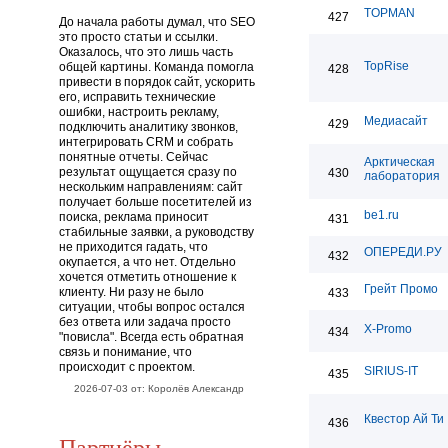
TOPMAN
427
До начала работы думал, что SEO
это просто статьи и ссылки.
Оказалось, что это лишь часть
TopRise
общей картины. Команда помогла
428
привести в порядок сайт, ускорить
его, исправить технические
ошибки, настроить рекламу,
Медиасайт
429
подключить аналитику звонков,
интегрировать CRM и собрать
понятные отчеты. Сейчас
Арктическая
результат ощущается сразу по
430
лаборатория
нескольким направлениям: сайт
получает больше посетителей из
be1.ru
поиска, реклама приносит
431
стабильные заявки, а руководству
не приходится гадать, что
ОПЕРЕДИ.РУ
432
окупается, а что нет. Отдельно
хочется отметить отношение к
Грейт Промо
клиенту. Ни разу не было
433
ситуации, чтобы вопрос остался
без ответа или задача просто
X-Promo
434
"повисла". Всегда есть обратная
связь и понимание, что
происходит с проектом.
SIRIUS-IT
435
2026-07-03 от: Королёв Александр
Квестор Ай Ти
436
Партнёры