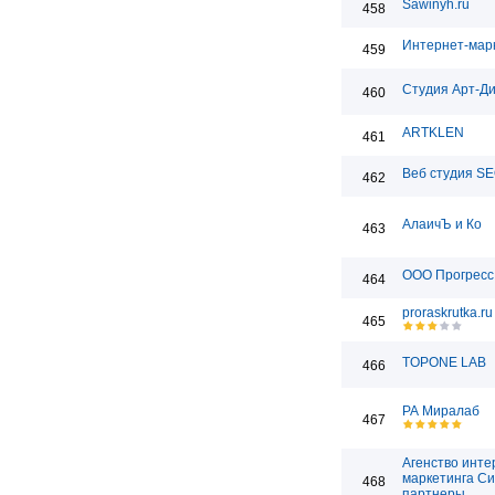
Sawinyh.ru
458
Интернет-мар
459
Студия Арт-Д
460
ARTKLEN
461
Веб студия SE
462
АлаичЪ и Ко
463
ООО Прогресс
464
proraskrutka.ru
465
TOPONE LAB
466
РА Миралаб
467
Агенство инте
маркетинга Си
468
партнеры