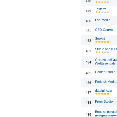
478
Texterra
479
Forumedia
480
СЕО-Олимп
481
SeoArt
482
Studio oneTO
483
Студия веб-д
484
iNetEssentials
Golden Studio
485
Podolsk-Media
486
datainlife.ru
487
Prom-Studio
488
Волекс, рекла
489
интернет-аген