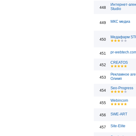
Интернет-агент
448
Studio
МКС медиа
449
Медафарм ST
450
pr-webtech.co
451
CREATOS
452
Рекламное аге
453
Олимп
Seo-Progress
454
Webincom
455
SWE-ART
456
Site-Elite
457