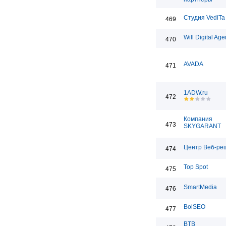
Студия VediTa
469
Will Digital Ag
470
AVADA
471
1ADW.ru
472
Компания
473
SKYGARANT
Центр Веб-ре
474
Top Spot
475
SmartMedia
476
BolSEO
477
BTB