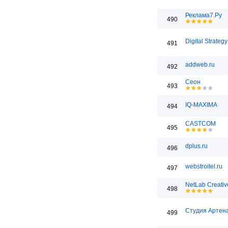
Реклама7.Ру
490
Digital Strategy
491
addweb.ru
492
Сеон
493
IQ-MAXIMA
494
CASTCOM
495
dplus.ru
496
webstroitel.ru
497
NetLab Creativ
498
Студия Артен
499