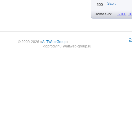
Sabit
500
Показано:
1-100
1
О
© 2009-2026 «
ALTWeb Group
»
ktoprodvinul@altweb-group.ru