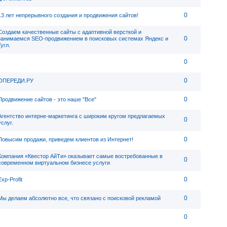
0
13 лет непрерывного создания и продвижения сайтов!
Создаем качественные сайты с адаптивной версткой и
0
занимаемся SEO-продвижением в поисковых системах Яндекс и
Гугл.
0
0
ОПЕРЕДИ.РУ
0
Продвижение сайтов - это наше "Все"
Агентство интерне-маркетинга с широким кругом предлагаемых
0
услуг.
0
Повысим продажи, приведем клиентов из Интернет!
Компания «Квестор АйТи» оказывает самые востребованные в
0
современном виртуальном бизнесе услуги
0
Exp-Profit
0
Мы делаем абсолютно все, что связано с поисковой рекламой
0