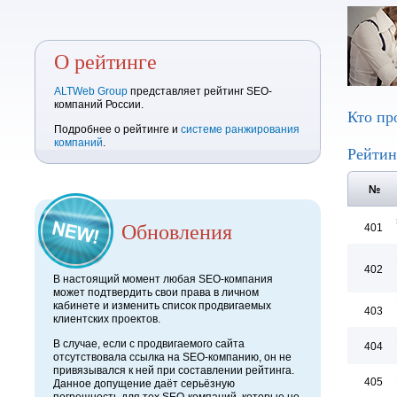
О рейтинге
ALTWeb Group
представляет рейтинг SEO-
компаний России.
Кто пр
Подробнее о рейтинге и
системе ранжирования
компаний
.
Рейтин
№
Обновления
401
402
В настоящий момент любая SEO-компания
может подтвердить свои права в личном
кабинете и изменить список продвигаемых
403
клиентских проектов.
В случае, если с продвигаемого сайта
404
отсутствовала ссылка на SEO-компанию, он не
привязывался к ней при составлении рейтинга.
405
Данное допущение даёт серьёзную