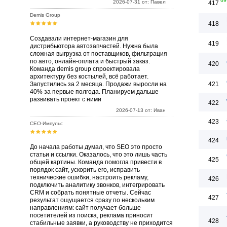
69
2026-07-31 от: Павел
417
Demis Group
418
Создавали интернет-магазин для
419
дистрибьютора автозапчастей. Нужна была
сложная выгрузка от поставщиков, фильтрация
по авто, онлайн-оплата и быстрый заказ.
420
Команда demis group спроектировала
архитектуру без костылей, всё работает.
Запустились за 2 месяца. Продажи выросли на
421
40% за первые полгода. Планируем дальше
развивать проект с ними
422
2026-07-13 от: Иван
423
СЕО-Импульс
424
До начала работы думал, что SEO это просто
статьи и ссылки. Оказалось, что это лишь часть
425
общей картины. Команда помогла привести в
порядок сайт, ускорить его, исправить
технические ошибки, настроить рекламу,
426
подключить аналитику звонков, интегрировать
CRM и собрать понятные отчеты. Сейчас
427
результат ощущается сразу по нескольким
направлениям: сайт получает больше
посетителей из поиска, реклама приносит
428
стабильные заявки, а руководству не приходится