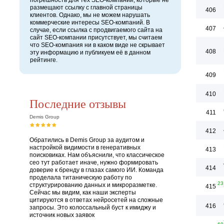
погрешность для тех SEO-компаний, которые не
размещают ссылку с главной страницы
406
клиентов. Однако, мы не можем нарушать
коммерческие интересы SEO-компаний. В
407
случае, если ссылка с продвигаемого сайта на
сайт SEO-компании присутствует, мы считаем
что SEO-компания ни в каком виде не скрывает
408
эту информацию и публикуем её в данном
рейтинге.
409
410
Последние отзывы
411
Demis Group
412
Обратились в Demis Group за аудитом и
настройкой видимости в генеративных
413
поисковиках. Нам объяснили, что классическое
сео тут работает иначе, нужно формировать
414
доверие к бренду в глазах самого ИИ. Команда
проделала титаническую работу по
23
структурированию данных и микроразметке.
415
Сейчас мы видим, как наши эксперты
цитируются в ответах нейросетей на сложные
416
запросы. Это колоссальный буст к имиджу и
источник новых заявок