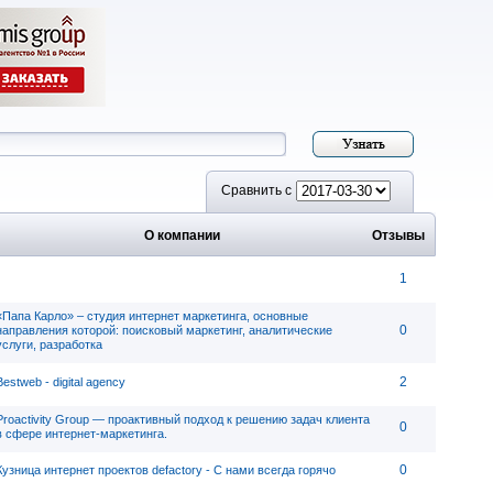
Сравнить с
О компании
Отзывы
1
«Папа Карло» – студия интернет маркетинга, основные
0
направления которой: поисковый маркетинг, аналитические
услуги, разработка
2
Bestweb - digital agency
Proactivity Group — проактивный подход к решению задач клиента
0
в сфере интернет-маркетинга.
0
Кузница интернет проектов defactory - C нами всегда горячо