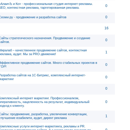
«АлаичЪ и Ко» - профессиональная студия интернет-рекламы.
0
SEO, контекстная реклама, таргетированная реклама.
0
Сеоми.ру - продвижение и разработка сайтов
16
Сайты стратегического назначения. Продвижение и создание
0
сайтов.
Миралаб – качественное продвижение сайтов, контекстная
1
реклама, аудит. Мы за PRO-движение!
Эффективное продвижение сайтов. Много стабильных проектов в
0
TOP!
Разработка сайтов на 1С-Битрикс, комплексный интернет-
0
маркетинг
0
Комплексный интернет маркетинг. Профессионализм,
0
оперативность, нацеленность на результат, индивидуальный
подход к клиенту.
Сайты: продвижение, разработка, увеличение конвертации,
1
улучшение юзабилити, аудит, директ реклама
Комплексные услуги интернет-маркетинга, рекламы и PR.