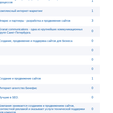
1
процессов
1
комплексный интернет-маркетинг
3
Фларис и партнеры - разработка и продвижение сайтов
Granat communications - одна из крупнейших коммуникационных
0
групп Санкт-Петербурга.
0
Создание, продвижение и поддержка сайтов для бизнеса
0
0
0
1
Создание и продвижение сайтов
0
Интернет-агентство Бенефис
0
Лучшие в SEO.
Компания занимается созданием и продвижением сайтов,
0
контекстной рекламой и оказывает услуги технической поддержки
для клиентов