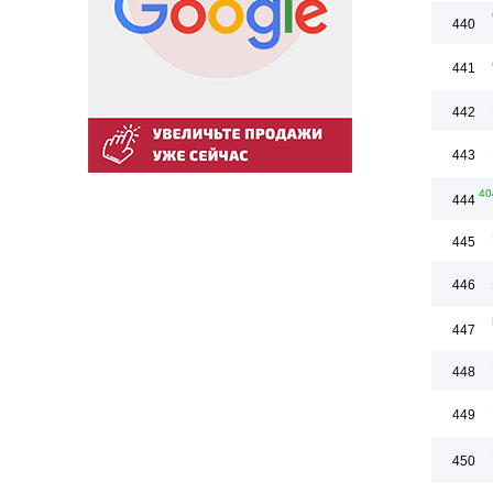
440
441
442
443
40
444
445
446
447
448
449
450