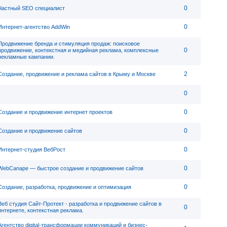
0
Частный SEO специалист
0
Интернет-агентство AddWin
Продвижение бренда и стимуляция продаж: поисковое
0
продвижение, контекстная и медийная реклама, комплексные
рекламные кампании.
2
Создание, продвижение и реклама сайтов в Крыму и Москве
0
0
Создание и продвижение интернет проектов
0
Создание и продвижение сайтов
0
Интернет-студия ВебРост
0
WebСanape — быстрое создание и продвижение сайтов
0
Создание, разработка, продвижение и оптимизация
Веб студия Сайт-Протект - разработка и продвижение сайтов в
0
интернете, контекстная реклама.
Агентство digital-трансформации коммуникаций и бизнес-