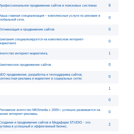
8
Профессиональное продвижение сайтов в поисковых системах
Наша главная специализация – комплексные услуги по рекламе в
0
глобальной сети.
0
Оптимизация и продвижение сайтов
Компания специализируется на комплексном интернет-
0
маркетинге
1
Агентство интернет-маркетинга.
0
Комплексное продвижение сайтов
SEO продвижение, разработка и техподдержка сайтов,
0
контекстная реклама и маркетинг в социальных сетях
1
0
Рекламное агентство MKSmedia с 2009 г. успешно развивается на
0
рынке интернет-рекламы.
Создание и продвижение сайтов в Медафарм STUDIO - это
2
путевка в успешный и эффектвиный бизнес.