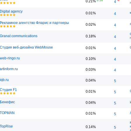
0.16
-4
0.21%
4
Digital agency
0.01%
4
Рекламное агентство Фларис и партнеры
0.02%
4
Granat communications
0.18%
4
Студия веб-дизайна WebMouse
0.01%
4
web-ringo.ru
0.10%
4
artinform.ru
0.03%
4
iqb.ru
0.04%
5
Студия F1
0.01%
5
Бенефис
0.04%
5
TOPMAN
0.01%
5
TopRise
0.14%
5