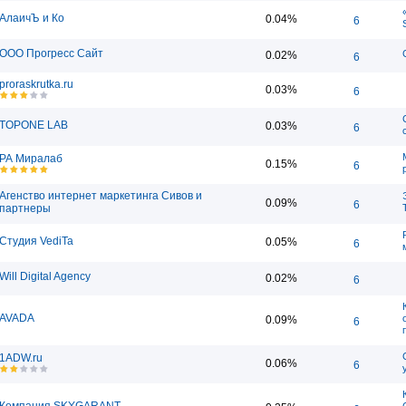
АлаичЪ и Ко
0.04%
6
ООО Прогресс Сайт
0.02%
6
proraskrutka.ru
0.03%
6
TOPONE LAB
0.03%
6
РА Миралаб
0.15%
6
Агенство интернет маркетинга Сивов и
0.09%
6
партнеры
Студия VediTa
0.05%
6
Will Digital Agency
0.02%
6
AVADA
0.09%
6
1ADW.ru
0.06%
6