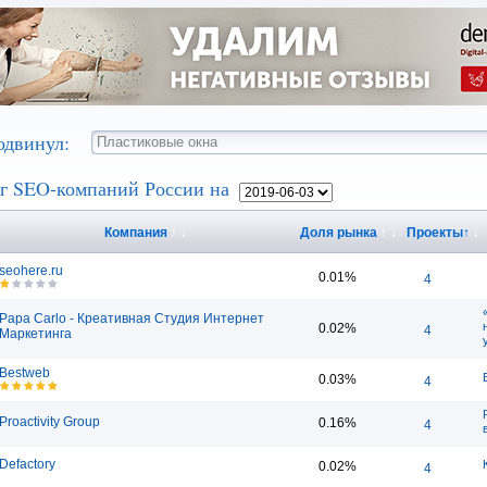
одвинул:
г SEO-компаний России на
Компания
↑
↓
Доля рынка
↑
↓
Проекты
↑
↓
seohere.ru
0.01%
4
Papa Carlo - Креативная Студия Интернет
0.02%
4
Маркетинга
Bestweb
0.03%
4
Proactivity Group
0.16%
4
Defactory
0.02%
4