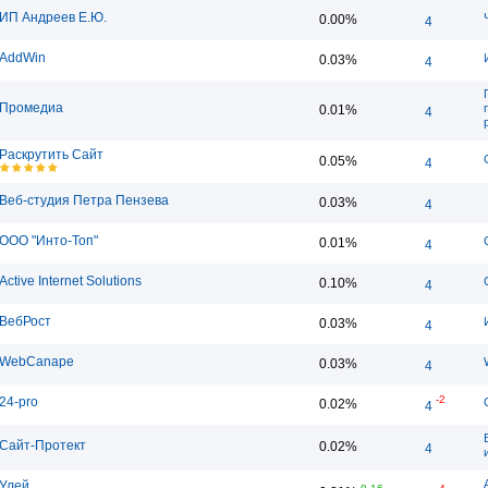
ИП Андреев Е.Ю.
0.00%
4
AddWin
0.03%
4
Промедиа
0.01%
4
Раскрутить Сайт
0.05%
4
Веб-студия Петра Пензева
0.03%
4
ООО "Инто-Топ"
0.01%
4
Active Internet Solutions
0.10%
4
ВебРост
0.03%
4
WebCanape
0.03%
4
-2
24-pro
0.02%
4
Сайт-Протект
0.02%
4
Улей