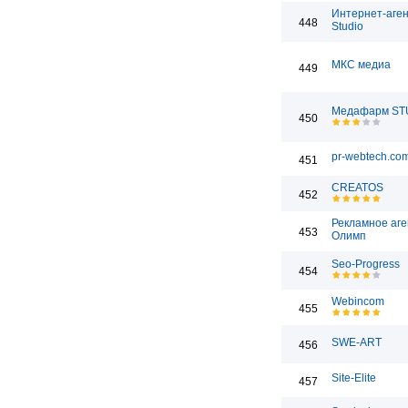
Интернет-агент
448
Studio
МКС медиа
449
Медафарм ST
450
pr-webtech.co
451
CREATOS
452
Рекламное аге
453
Олимп
Seo-Progress
454
Webincom
455
SWE-ART
456
Site-Elite
457