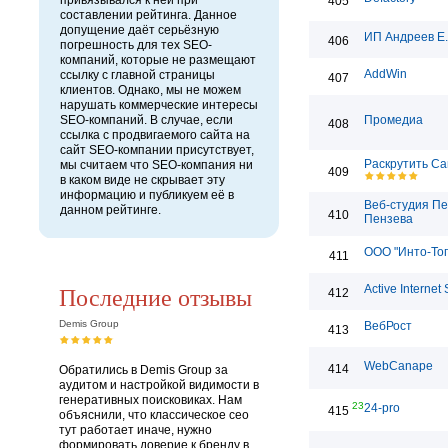
привязывался к ней при
405
составлении рейтинга. Данное
допущение даёт серьёзную
ИП Андреев Е
406
погрешность для тех SEO-
компаний, которые не размещают
AddWin
ссылку с главной страницы
407
клиентов. Однако, мы не можем
нарушать коммерческие интересы
SEO-компаний. В случае, если
Промедиа
408
ссылка с продвигаемого сайта на
сайт SEO-компании присутствует,
Раскрутить Са
мы считаем что SEO-компания ни
409
в каком виде не скрывает эту
информацию и публикуем её в
Веб-студия П
данном рейтинге.
410
Пензева
ООО "Инто-То
411
Последние отзывы
Active Internet 
412
Demis Group
ВебРост
413
WebCanape
414
Обратились в Demis Group за
аудитом и настройкой видимости в
генеративных поисковиках. Нам
23
24-pro
415
объяснили, что классическое сео
тут работает иначе, нужно
формировать доверие к бренду в