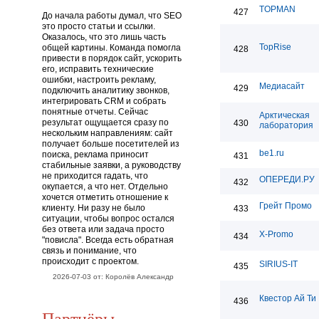
TOPMAN
427
До начала работы думал, что SEO
это просто статьи и ссылки.
Оказалось, что это лишь часть
TopRise
общей картины. Команда помогла
428
привести в порядок сайт, ускорить
его, исправить технические
ошибки, настроить рекламу,
Медиасайт
429
подключить аналитику звонков,
интегрировать CRM и собрать
понятные отчеты. Сейчас
Арктическая
результат ощущается сразу по
430
лаборатория
нескольким направлениям: сайт
получает больше посетителей из
be1.ru
поиска, реклама приносит
431
стабильные заявки, а руководству
не приходится гадать, что
ОПЕРЕДИ.РУ
432
окупается, а что нет. Отдельно
хочется отметить отношение к
Грейт Промо
клиенту. Ни разу не было
433
ситуации, чтобы вопрос остался
без ответа или задача просто
X-Promo
434
"повисла". Всегда есть обратная
связь и понимание, что
происходит с проектом.
SIRIUS-IT
435
2026-07-03 от: Королёв Александр
Квестор Ай Ти
436
Партнёры