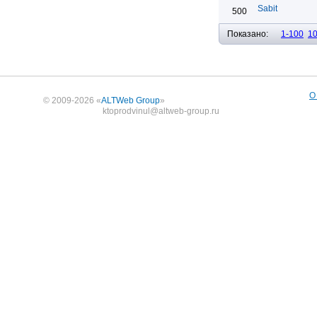
Sabit
500
Показано:
1-100
1
О
© 2009-2026 «
ALTWeb Group
»
ktoprodvinul@altweb-group.ru