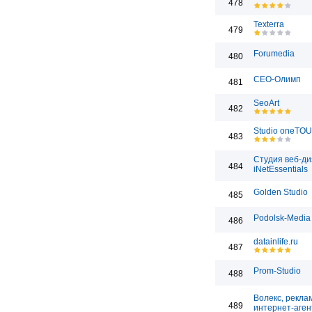
478
Texterra
479
Forumedia
480
СЕО-Олимп
481
SeoArt
482
Studio oneTO
483
Студия веб-д
484
iNetEssentials
Golden Studio
485
Podolsk-Media
486
datainlife.ru
487
Prom-Studio
488
Волекс, рекла
489
интернет-аген