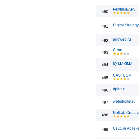
Реклама7.Ру
490
Digital Strategy
491
addweb.ru
492
Сеон
493
IQ-MAXIMA
494
CASTCOM
495
dplus.ru
496
webstroitel.ru
497
NetLab Creativ
498
Студия Артен
499