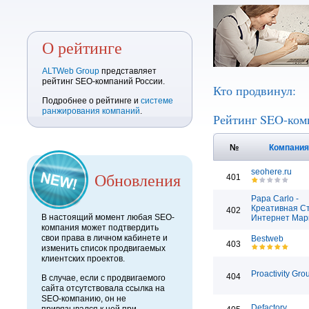
О рейтинге
ALTWeb Group
представляет
рейтинг SEO-компаний России.
Кто продвинул:
Подробнее о рейтинге и
системе
ранжирования компаний
.
Рейтинг SEO-ком
№
Компани
seohere.ru
Обновления
401
Papa Carlo -
Креативная С
402
В настоящий момент любая SEO-
Интернет Мар
компания может подтвердить
свои права в личном кабинете и
Bestweb
403
изменить список продвигаемых
клиентских проектов.
Proactivity Gro
404
В случае, если с продвигаемого
сайта отсутствовала ссылка на
SEO-компанию, он не
Defactory