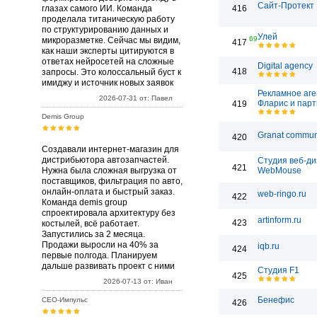
Сайт-Протект
глазах самого ИИ. Команда
416
проделала титаническую работу
по структурированию данных и
Улей
69
микроразметке. Сейчас мы видим,
417
как наши эксперты цитируются в
ответах нейросетей на сложные
Digital agency
418
запросы. Это колоссальный буст к
имиджу и источник новых заявок
Рекламное аге
2026-07-31 от: Павел
Фларис и пар
419
Demis Group
Granat commun
420
Создавали интернет-магазин для
дистрибьютора автозапчастей.
Студия веб-д
421
Нужна была сложная выгрузка от
WebMouse
поставщиков, фильтрация по авто,
онлайн-оплата и быстрый заказ.
web-ringo.ru
422
Команда demis group
спроектировала архитектуру без
artinform.ru
423
костылей, всё работает.
Запустились за 2 месяца.
Продажи выросли на 40% за
iqb.ru
424
первые полгода. Планируем
дальше развивать проект с ними
Студия F1
425
2026-07-13 от: Иван
Бенефис
СЕО-Импульс
426