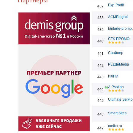
Exp-Profit
437
ACMEdigital
438
biplane-promo.
439
СТК-ПРОМО
440
Снайпер
441
PuzzleMedia
442
ИЛПИ
443
A-Psotion
40
444
Ultimate Servic
445
Smart Sites
446
metko.ru
447