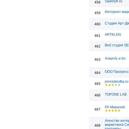
Sawinyh.ru
458
Интернет-мар
459
Студия Арт-Д
460
ARTKLEN
461
Веб студия SE
462
АлаичЪ и Ко
463
ООО Прогресс
464
proraskrutka.ru
465
TOPONE LAB
466
РА Миралаб
467
Агенство инте
маркетинга Си
468
партнеры