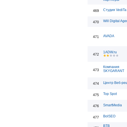
Студия VediTa
469
Will Digital Ag
470
AVADA
471
1ADW.ru
472
Компания
473
SKYGARANT
Центр Веб-ре
474
Top Spot
475
SmartMedia
476
BolSEO
477
BTB