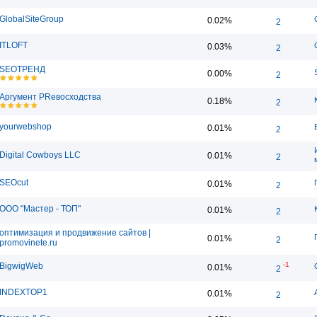
GlobalSiteGroup
0.02%
2
ITLOFT
0.03%
2
SEOТРЕНД
0.00%
2
Аргумент PRевосходства
0.18%
2
yourwebshop
0.01%
2
Digital Cowboys LLC
0.01%
2
SEOcut
0.01%
2
ООО "Мастер - ТОП"
0.01%
2
оптимизация и продвижение сайтов |
0.01%
2
promovinete.ru
-1
BigwigWeb
0.01%
2
INDEXTOP1
0.01%
2