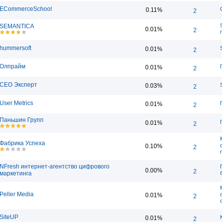
ECommerceSchool
0.11%
2
SEMANTICA
0.01%
2
hummersoft
0.01%
2
Олпрайм
0.01%
2
СЕО Эксперт
0.03%
2
User Metrics
0.01%
2
Паньшин Групп
0.01%
2
Фабрика Успеха
0.10%
2
NFresh интернет-агентство цифрового
0.00%
2
маркетинга
Peller Media
0.01%
2
SiteUP
0.01%
2