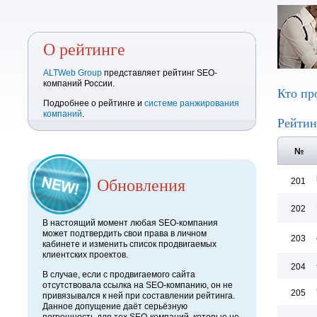
О рейтинге
ALTWeb Group
представляет рейтинг SEO-
компаний России.
Кто пр
Подробнее о рейтинге и
системе ранжирования
компаний
.
Рейтин
№
Обновления
201
202
В настоящий момент любая SEO-компания
может подтвердить свои права в личном
203
кабинете и изменить список продвигаемых
клиентских проектов.
204
В случае, если с продвигаемого сайта
отсутствовала ссылка на SEO-компанию, он не
205
привязывался к ней при составлении рейтинга.
Данное допущение даёт серьёзную