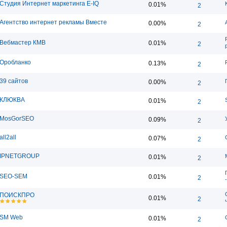
Студия Интернет маркетинга E-IQ
0.01%
2
Агентство интернет рекламы Вместе
0.00%
2
Вебмастер КМВ
0.01%
2
Оробланко
0.13%
2
39 сайтов
0.00%
2
КЛЮКВА
0.01%
2
MosGorSEO
0.09%
2
all2all
0.07%
2
IPNETGROUP
0.01%
2
SEO-SEM
0.01%
2
ПОИСКПРО
0.01%
2
SM Web
0.01%
2