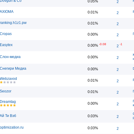
Dovgun & Co
0.05%
2
AXIOMA
0.01%
2
ranking.h1z1.pw
0.01%
2
Cropas
0.00%
2
-0.08
-1
Easytex
0.00%
2
Слон-медиа
0.00%
2
Снегири Медиа
0.00%
2
Webzavod
0.01%
2
Seozor
0.01%
2
Dreamtag
0.00%
2
Ай Ти Вэб
0.03%
2
optimization.ru
0.03%
2