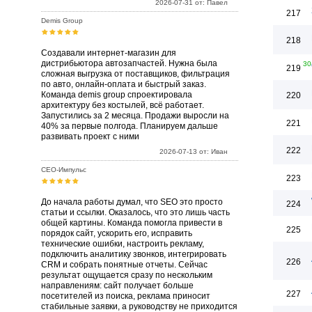
2026-07-31 от: Павел
217
Demis Group
218
Создавали интернет-магазин для
дистрибьютора автозапчастей. Нужна была
30
219
сложная выгрузка от поставщиков, фильтрация
по авто, онлайн-оплата и быстрый заказ.
Команда demis group спроектировала
220
архитектуру без костылей, всё работает.
Запустились за 2 месяца. Продажи выросли на
221
40% за первые полгода. Планируем дальше
развивать проект с ними
222
2026-07-13 от: Иван
СЕО-Импульс
223
До начала работы думал, что SEO это просто
224
статьи и ссылки. Оказалось, что это лишь часть
общей картины. Команда помогла привести в
225
порядок сайт, ускорить его, исправить
технические ошибки, настроить рекламу,
подключить аналитику звонков, интегрировать
226
CRM и собрать понятные отчеты. Сейчас
результат ощущается сразу по нескольким
направлениям: сайт получает больше
227
посетителей из поиска, реклама приносит
стабильные заявки, а руководству не приходится