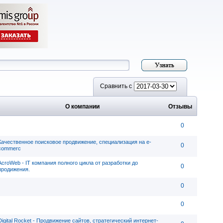
Сравнить с
О компании
Отзывы
0
Качественное поисковое продвижение, специализация на e-
0
commerc
AcroWeb - IT компания полного цикла от разработки до
0
продижения.
0
0
Digital Rocket - Продвижение сайтов, стратегический интернет-