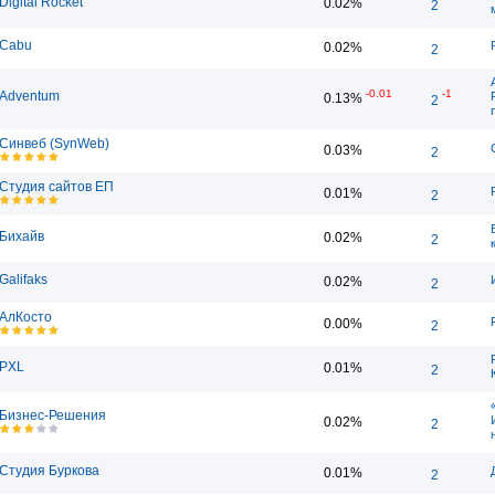
Digital Rocket
0.02%
2
Cabu
0.02%
2
-0.01
-1
Adventum
0.13%
2
Синвеб (SynWeb)
0.03%
2
Студия сайтов ЕП
0.01%
2
Бихайв
0.02%
2
Galifaks
0.02%
2
АлКосто
0.00%
2
PXL
0.01%
2
Бизнес-Решения
0.02%
2
Студия Буркова
0.01%
2