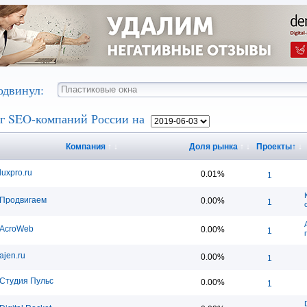
одвинул:
г SEO-компаний России на
Компания
↑
↓
Доля рынка
↑
↓
Проекты
↑
↓
luxpro.ru
0.01%
1
Продвигаем
0.00%
1
AcroWeb
0.00%
1
ajen.ru
0.00%
1
Студия Пульс
0.00%
1