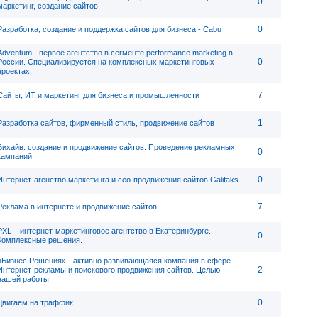
0
маркетинг, создание сайтов
0
Разработка, создание и поддержка сайтов для бизнеса - Cabu
Adventum - первое агентство в сегменте performance marketing в
0
России. Специализируется на комплексных маркетинговых
проектах.
7
Сайты, ИТ и маркетинг для бизнеса и промышленности
1
Разработка сайтов, фирменный стиль, продвижение сайтов
Бихайв: cоздание и продвижение сайтов. Проведение рекламных
0
кампаний.
0
Интернет-агенство маркетинга и сео-продвижения сайтов Galifaks
7
Реклама в интернете и продвижение сайтов.
PXL – интернет-маркетинговое агентство в Екатеринбурге.
0
Комплексные решения.
«Бизнес Решения» - активно развивающаяся компания в сфере
2
Интернет-рекламы и поискового продвижения сайтов. Целью
нашей работы
0
Двигаем на траффик