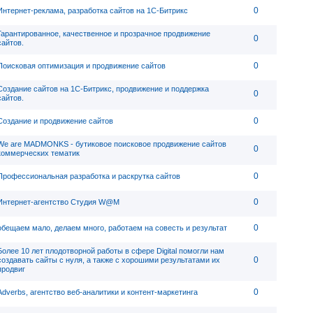
0
Интернет-реклама, разработка сайтов на 1С-Битрикс
Гарантированное, качественное и прозрачное продвижение
0
сайтов.
0
Поисковая оптимизация и продвижение сайтов
Создание сайтов на 1С-Битрикс, продвижение и поддержка
0
сайтов.
0
Создание и продвижение сайтов
We are MADMONKS - бутиковое поисковое продвижение сайтов
0
коммерческих тематик
0
Профессиональная разработка и раскрутка сайтов
0
Интернет-агентство Студия W@M
0
обещаем мало, делаем много, работаем на совесть и результат
Более 10 лет плодотворной работы в сфере Digital помогли нам
0
создавать сайты с нуля, а также с хорошими результатами их
продвиг
0
Adverbs, агентство веб-аналитики и контент-маркетинга