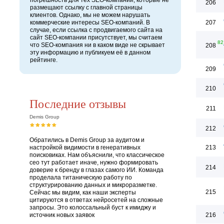
погрешность для тех SEO-компаний, которые не
206
размещают ссылку с главной страницы
клиентов. Однако, мы не можем нарушать
коммерческие интересы SEO-компаний. В
207
случае, если ссылка с продвигаемого сайта на
сайт SEO-компании присутствует, мы считаем
82
что SEO-компания ни в каком виде не скрывает
208
эту информацию и публикуем её в данном
рейтинге.
209
210
Последние отзывы
211
Demis Group
212
Обратились в Demis Group за аудитом и
настройкой видимости в генеративных
213
поисковиках. Нам объяснили, что классическое
сео тут работает иначе, нужно формировать
214
доверие к бренду в глазах самого ИИ. Команда
проделала титаническую работу по
структурированию данных и микроразметке.
215
Сейчас мы видим, как наши эксперты
цитируются в ответах нейросетей на сложные
запросы. Это колоссальный буст к имиджу и
источник новых заявок
216