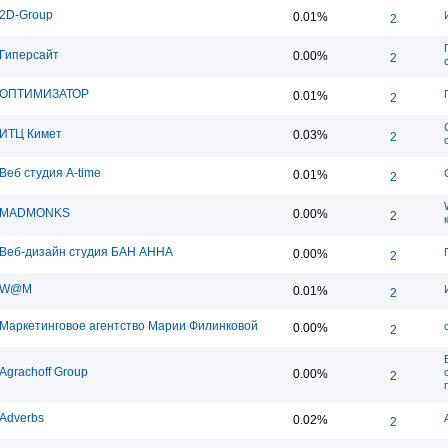
2D-Group
0.01%
2
Гиперсайт
0.00%
2
ОПТИМИЗАТОР
0.01%
2
ИТЦ Кимет
0.03%
2
Веб студия A-time
0.01%
2
MADMONKS
0.00%
2
Веб-дизайн студия БАН АННА
0.00%
2
W@M
0.01%
2
Маркетинговое агентство Марии Филинковой
0.00%
2
Agrachoff Group
0.00%
2
Adverbs
0.02%
2