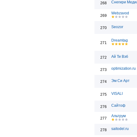
Снегири Меди
268
Webzavod
269
Seozor
270
Dreamtag
271
Ай Ти Вэб
272
optimization.ru
273
Эм Си Арт
274
VISALI
275
Сайтоф
276
Альтрум
277
saitodel.ru
278