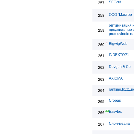
SEOcut
257
ООО "Мастер -
258
оптимизация 
продвижение с
259
promovinete.ru
-1
BigwigWeb
260
INDEXTOP1
261
Dovgun & Co
262
AXIOMA
263
ranking.h1z1.p
264
Cropas
265
33
Easytex
266
Слон-медиа
267