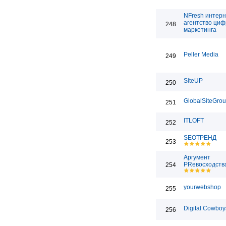
NFresh интерн
агентство циф
248
маркетинга
Peller Media
249
SiteUP
250
GlobalSiteGro
251
ITLOFT
252
SEOТРЕНД
253
Аргумент
PRевосходств
254
yourwebshop
255
Digital Cowbo
256