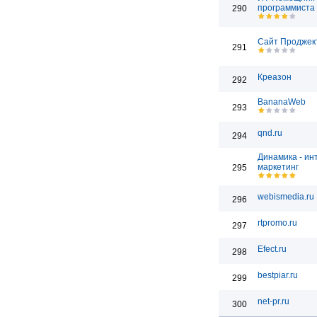
программиста
290
Сайт Проджек
291
Креазон
292
BananaWeb
293
qnd.ru
294
Динамика - ин
маркетинг
295
webismedia.ru
296
rtpromo.ru
297
Efect.ru
298
bestpiar.ru
299
net-pr.ru
300