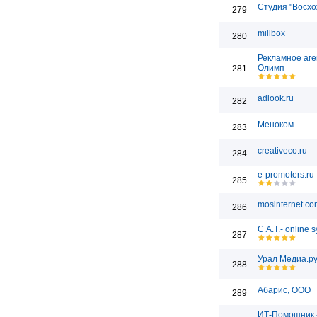
Студия "Восх
279
millbox
280
Рекламное аге
Олимп
281
adlook.ru
282
Меноком
283
creativeco.ru
284
e-promoters.ru
285
mosinternet.co
286
C.A.T.- online 
287
Урал Медиа.р
288
Абарис, ООО
289
ИТ-Помощник -