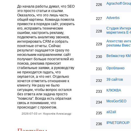
Agrachoff Grou
226
До начала работы думал, что SEO
это просто статьи и ссылки.
Оказалось, что это лишь часть
Adverbs
227
общей картины. Команда помогла
привести в порядок сайт, ускорить
его, исправить технические
Студия Интер
228
маркетинга E-
ошибки, настроить рекламу,
подключить аналитику звонков,
Агентство инт
интегрировать CRM и собрать
229
рекламы Вмес
понятные отчеты. Сейчас
результат ощущается сразу по
нескольким направлениям: сайт
Вебмастер КМ
230
получает больше посетителей из
поиска, реклама приносит
стабильные заявки, а руководству
Оробланко
231
не приходится гадать, что
окупается, а что нет. Отдельно
39 сайтов
232
хочется отметить отношение к
клиенту. Ни разу не было
ситуации, чтобы вопрос остался
КЛЮКВА
233
без ответа или задача просто
"повисла". Всегда есть обратная
MosGorSEO
234
связь и понимание, что
происходит с проектом.
all2all
235
2026-07-03 от: Королёв Александр
IPNETGROUP
236
Партнёры