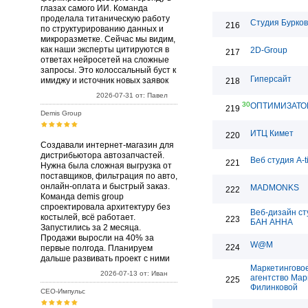
глазах самого ИИ. Команда
проделала титаническую работу
Студия Бурко
216
по структурированию данных и
микроразметке. Сейчас мы видим,
как наши эксперты цитируются в
2D-Group
217
ответах нейросетей на сложные
запросы. Это колоссальный буст к
Гиперсайт
имиджу и источник новых заявок
218
2026-07-31 от: Павел
30
ОПТИМИЗАТО
219
Demis Group
ИТЦ Кимет
220
Создавали интернет-магазин для
дистрибьютора автозапчастей.
Веб студия A-t
221
Нужна была сложная выгрузка от
поставщиков, фильтрация по авто,
онлайн-оплата и быстрый заказ.
MADMONKS
222
Команда demis group
спроектировала архитектуру без
Веб-дизайн ст
костылей, всё работает.
223
БАН АННА
Запустились за 2 месяца.
Продажи выросли на 40% за
W@M
224
первые полгода. Планируем
дальше развивать проект с ними
Маркетингово
2026-07-13 от: Иван
агентство Ма
225
Филинковой
СЕО-Импульс