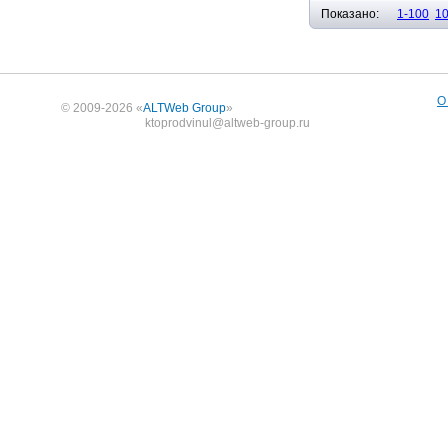
Показано:
1-100
1
О
© 2009-2026 «
ALTWeb Group
»
ktoprodvinul@altweb-group.ru