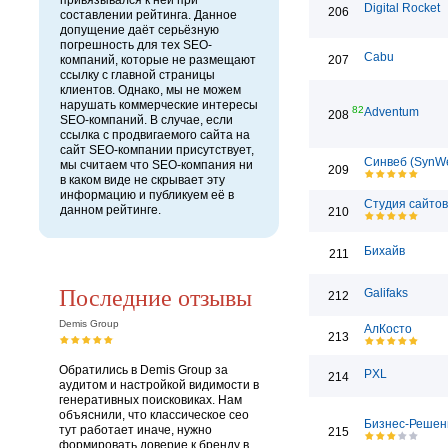
привязывался к ней при
Digital Rocket
206
составлении рейтинга. Данное
допущение даёт серьёзную
погрешность для тех SEO-
Cabu
компаний, которые не размещают
207
ссылку с главной страницы
клиентов. Однако, мы не можем
нарушать коммерческие интересы
82
Adventum
208
SEO-компаний. В случае, если
ссылка с продвигаемого сайта на
сайт SEO-компании присутствует,
Синвеб (SynW
мы считаем что SEO-компания ни
209
в каком виде не скрывает эту
информацию и публикуем её в
Студия сайто
данном рейтинге.
210
Бихайв
211
Последние отзывы
Galifaks
212
Demis Group
АлКосто
213
Обратились в Demis Group за
PXL
214
аудитом и настройкой видимости в
генеративных поисковиках. Нам
объяснили, что классическое сео
Бизнес-Решен
тут работает иначе, нужно
215
формировать доверие к бренду в