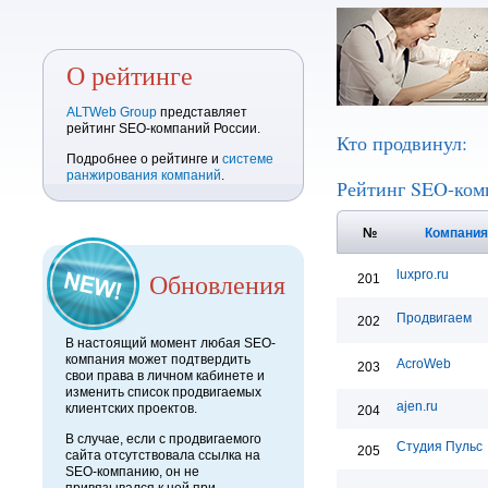
О рейтинге
ALTWeb Group
представляет
рейтинг SEO-компаний России.
Кто продвинул:
Подробнее о рейтинге и
системе
ранжирования компаний
.
Рейтинг SEO-ком
№
Компани
Обновления
luxpro.ru
201
Продвигаем
202
В настоящий момент любая SEO-
компания может подтвердить
AcroWeb
203
свои права в личном кабинете и
изменить список продвигаемых
ajen.ru
клиентских проектов.
204
В случае, если с продвигаемого
Студия Пульс
205
сайта отсутствовала ссылка на
SEO-компанию, он не