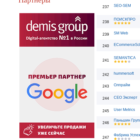
SEO-SEM
237
ПОИСКПРО
238
SM Web
239
ECommerceSc
240
SEMANTICA
241
hummersoft
242
Олпрайм
243
СЕО Эксперт
244
User Metrics
245
Паньшин Груп
246
Фабрика Успе
247