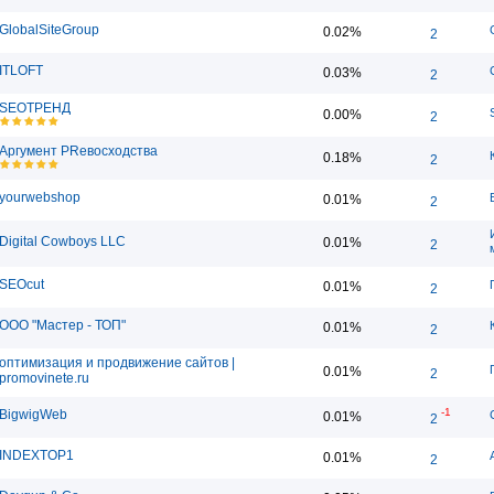
GlobalSiteGroup
0.02%
2
ITLOFT
0.03%
2
SEOТРЕНД
0.00%
2
Аргумент PRевосходства
0.18%
2
yourwebshop
0.01%
2
Digital Cowboys LLC
0.01%
2
SEOcut
0.01%
2
ООО "Мастер - ТОП"
0.01%
2
оптимизация и продвижение сайтов |
0.01%
2
promovinete.ru
-1
BigwigWeb
0.01%
2
INDEXTOP1
0.01%
2