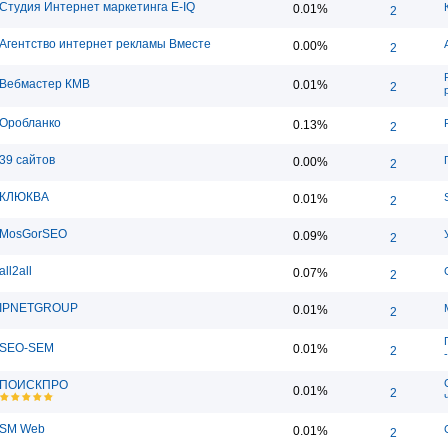
Студия Интернет маркетинга E-IQ
0.01%
2
Агентство интернет рекламы Вместе
0.00%
2
Вебмастер КМВ
0.01%
2
Оробланко
0.13%
2
39 сайтов
0.00%
2
КЛЮКВА
0.01%
2
MosGorSEO
0.09%
2
all2all
0.07%
2
IPNETGROUP
0.01%
2
SEO-SEM
0.01%
2
ПОИСКПРО
0.01%
2
SM Web
0.01%
2