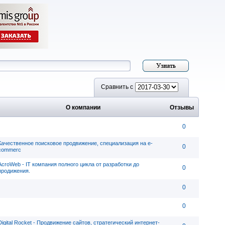
Сравнить с
О компании
Отзывы
0
Качественное поисковое продвижение, специализация на e-
0
commerc
AcroWeb - IT компания полного цикла от разработки до
0
продижения.
0
0
Digital Rocket - Продвижение сайтов, стратегический интернет-