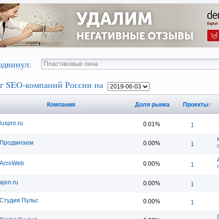
одвинул:
г SEO-компаний России на
Компания
↑
↓
Доля рынка
↑
↓
Проекты
↑
↓
luxpro.ru
0.01%
1
Продвигаем
0.00%
1
AcroWeb
0.00%
1
ajen.ru
0.00%
1
Студия Пульс
0.00%
1