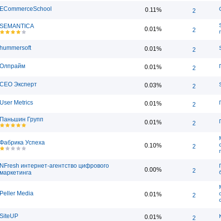
ECommerceSchool
0.11%
2
SEMANTICA
0.01%
2
hummersoft
0.01%
2
Олпрайм
0.01%
2
СЕО Эксперт
0.03%
2
User Metrics
0.01%
2
Паньшин Групп
0.01%
2
Фабрика Успеха
0.10%
2
NFresh интернет-агентство цифрового
0.00%
2
маркетинга
Peller Media
0.01%
2
SiteUP
0.01%
2