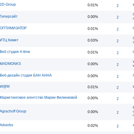
2D-Group
0.01%
2
Гиперсайт
0.00%
2
ОПТИМИЗАТОР
0.01%
2
ИТЦ Кимет
0.03%
2
Веб студия A-time
0.01%
2
MADMONKS
0.00%
2
Веб-дизайн студия БАН АННА
0.00%
2
W@M
0.01%
2
Маркетинговое агентство Марии Филинковой
0.00%
2
Agrachoff Group
0.00%
2
Adverbs
0.02%
2