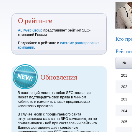
О рейтинге
ALTWeb Group
представляет рейтинг SEO-
компаний России.
Кто пр
Подробнее о рейтинге и
системе ранжирования
компаний
.
Рейтин
№
Обновления
201
202
В настоящий момент любая SEO-компания
может подтвердить свои права в личном
203
кабинете и изменить список продвигаемых
клиентских проектов.
204
В случае, если с продвигаемого сайта
отсутствовала ссылка на SEO-компанию, он не
205
привязывался к ней при составлении рейтинга.
Данное допущение даёт серьёзную