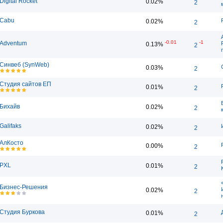
Digital Rocket
0.02%
2
Cabu
0.02%
2
-0.01
-1
Adventum
0.13%
2
Синвеб (SynWeb)
0.03%
2
Студия сайтов ЕП
0.01%
2
Бихайв
0.02%
2
Galifaks
0.02%
2
АлКосто
0.00%
2
PXL
0.01%
2
Бизнес-Решения
0.02%
2
Студия Буркова
0.01%
2