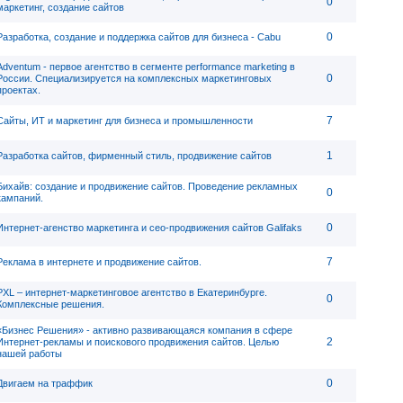
0
маркетинг, создание сайтов
0
Разработка, создание и поддержка сайтов для бизнеса - Cabu
Adventum - первое агентство в сегменте performance marketing в
0
России. Специализируется на комплексных маркетинговых
проектах.
7
Сайты, ИТ и маркетинг для бизнеса и промышленности
1
Разработка сайтов, фирменный стиль, продвижение сайтов
Бихайв: cоздание и продвижение сайтов. Проведение рекламных
0
кампаний.
0
Интернет-агенство маркетинга и сео-продвижения сайтов Galifaks
7
Реклама в интернете и продвижение сайтов.
PXL – интернет-маркетинговое агентство в Екатеринбурге.
0
Комплексные решения.
«Бизнес Решения» - активно развивающаяся компания в сфере
2
Интернет-рекламы и поискового продвижения сайтов. Целью
нашей работы
0
Двигаем на траффик