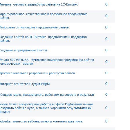
0
Интернет-реклама, разработка сайтов на 1С-Битрикс
Гарантированное, качественное и прозрачное продвижение
0
сайтов.
0
Поисковая оптимизация и продвижение сайтов
Создание сайтов на 1С-Битрикс, продвижение и поддержка
0
сайтов.
0
Создание и продвижение сайтов
We are MADMONKS - бутиковое поисковое продвижение сайтов
0
коммерческих тематик
0
Профессиональная разработка и раскрутка сайтов
0
Интернет-агентство Студия W@M
0
обещаем мало, делаем много, работаем на совесть и результат
Более 10 лет плодотворной работы в сфере Digital помогли нам
0
создавать сайты с нуля, а также с хорошими результатами их
продвиг
0
Adverbs, агентство веб-аналитики и контент-маркетинга