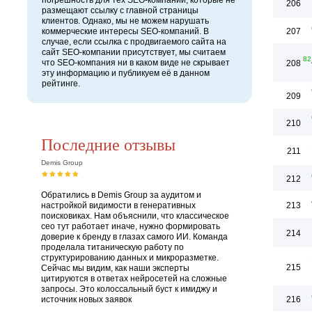
погрешность для тех SEO-компаний, которые не
206
размещают ссылку с главной страницы
клиентов. Однако, мы не можем нарушать
коммерческие интересы SEO-компаний. В
207
случае, если ссылка с продвигаемого сайта на
сайт SEO-компании присутствует, мы считаем
82
что SEO-компания ни в каком виде не скрывает
208
эту информацию и публикуем её в данном
рейтинге.
209
210
Последние отзывы
211
Demis Group
212
Обратились в Demis Group за аудитом и
настройкой видимости в генеративных
213
поисковиках. Нам объяснили, что классическое
сео тут работает иначе, нужно формировать
214
доверие к бренду в глазах самого ИИ. Команда
проделала титаническую работу по
структурированию данных и микроразметке.
215
Сейчас мы видим, как наши эксперты
цитируются в ответах нейросетей на сложные
запросы. Это колоссальный буст к имиджу и
источник новых заявок
216