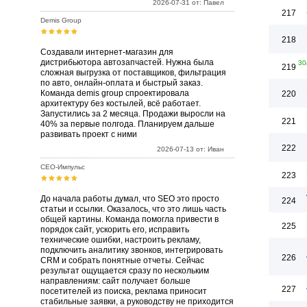
2026-07-31 от: Павел
217
Demis Group
218
Создавали интернет-магазин для
дистрибьютора автозапчастей. Нужна была
30
219
сложная выгрузка от поставщиков, фильтрация
по авто, онлайн-оплата и быстрый заказ.
Команда demis group спроектировала
220
архитектуру без костылей, всё работает.
Запустились за 2 месяца. Продажи выросли на
221
40% за первые полгода. Планируем дальше
развивать проект с ними
222
2026-07-13 от: Иван
СЕО-Импульс
223
До начала работы думал, что SEO это просто
224
статьи и ссылки. Оказалось, что это лишь часть
общей картины. Команда помогла привести в
225
порядок сайт, ускорить его, исправить
технические ошибки, настроить рекламу,
подключить аналитику звонков, интегрировать
226
CRM и собрать понятные отчеты. Сейчас
результат ощущается сразу по нескольким
направлениям: сайт получает больше
227
посетителей из поиска, реклама приносит
стабильные заявки, а руководству не приходится