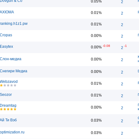
Dovgun & Co
0.05%
2
AXIOMA
0.01%
2
ranking.h1z1.pw
0.01%
2
Cropas
0.00%
2
-0.08
-1
Easytex
0.00%
2
Слон-медиа
0.00%
2
Снегири Медиа
0.00%
2
Webzavod
0.01%
2
Seozor
0.01%
2
Dreamtag
0.00%
2
Ай Ти Вэб
0.03%
2
optimization.ru
0.03%
2