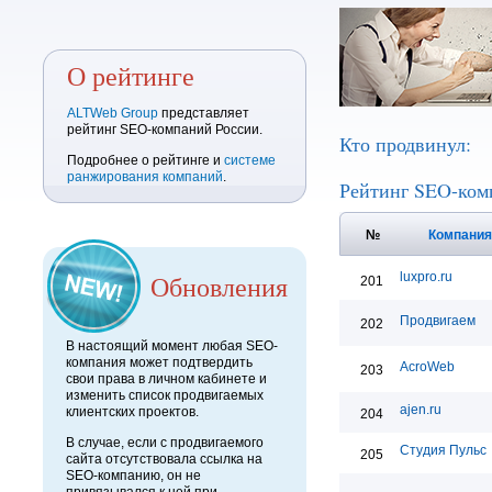
О рейтинге
ALTWeb Group
представляет
рейтинг SEO-компаний России.
Кто продвинул:
Подробнее о рейтинге и
системе
ранжирования компаний
.
Рейтинг SEO-ком
№
Компани
Обновления
luxpro.ru
201
Продвигаем
202
В настоящий момент любая SEO-
компания может подтвердить
AcroWeb
203
свои права в личном кабинете и
изменить список продвигаемых
ajen.ru
клиентских проектов.
204
В случае, если с продвигаемого
Студия Пульс
205
сайта отсутствовала ссылка на
SEO-компанию, он не