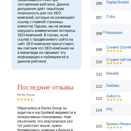
привязывался к ней при
Digital Rocket
206
составлении рейтинга. Данное
допущение даёт серьёзную
погрешность для тех SEO-
Cabu
компаний, которые не размещают
207
ссылку с главной страницы
клиентов. Однако, мы не можем
нарушать коммерческие интересы
82
Adventum
208
SEO-компаний. В случае, если
ссылка с продвигаемого сайта на
сайт SEO-компании присутствует,
Синвеб (SynW
мы считаем что SEO-компания ни
209
в каком виде не скрывает эту
информацию и публикуем её в
Студия сайто
данном рейтинге.
210
Бихайв
211
Последние отзывы
Galifaks
212
Demis Group
АлКосто
213
Обратились в Demis Group за
PXL
214
аудитом и настройкой видимости в
генеративных поисковиках. Нам
объяснили, что классическое сео
Бизнес-Решен
тут работает иначе, нужно
215
формировать доверие к бренду в