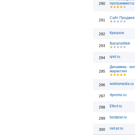
программиста
290
Сайт Проджек
291
Креазон
292
BananaWeb
293
qnd.ru
294
Динамика - ин
маркетинг
295
webismedia.ru
296
rtpromo.ru
297
Efect.ru
298
bestpiar.ru
299
net-pr.ru
300