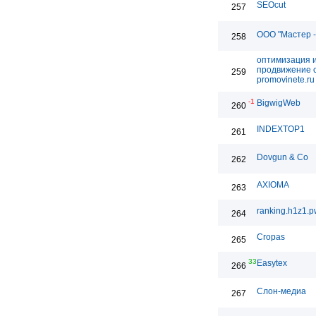
SEOcut
257
ООО "Мастер -
258
оптимизация 
продвижение с
259
promovinete.ru
-1
BigwigWeb
260
INDEXTOP1
261
Dovgun & Co
262
AXIOMA
263
ranking.h1z1.p
264
Cropas
265
33
Easytex
266
Слон-медиа
267