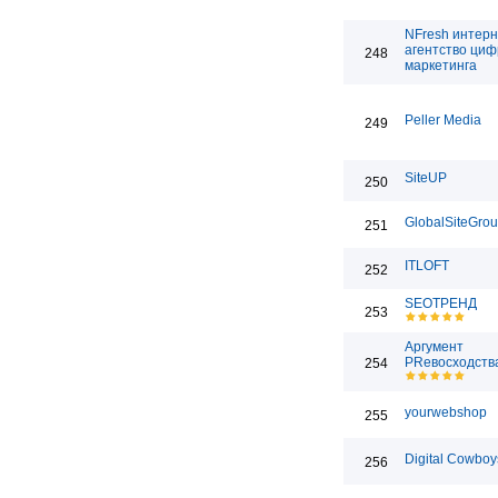
NFresh интерн
агентство циф
248
маркетинга
Peller Media
249
SiteUP
250
GlobalSiteGro
251
ITLOFT
252
SEOТРЕНД
253
Аргумент
PRевосходств
254
yourwebshop
255
Digital Cowbo
256