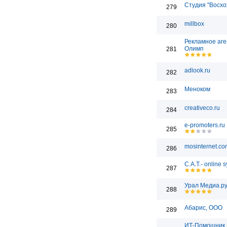
Студия "Восх
279
millbox
280
Рекламное аге
Олимп
281
adlook.ru
282
Меноком
283
creativeco.ru
284
e-promoters.ru
285
mosinternet.co
286
C.A.T.- online 
287
Урал Медиа.р
288
Абарис, ООО
289
ИТ-Помощник -