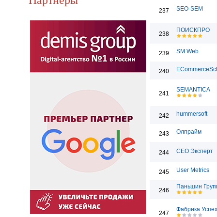
SEO-SEM
237
ПОИСКПРО
238
SM Web
239
ECommerceSc
240
SEMANTICA
241
hummersoft
242
Олпрайм
243
СЕО Эксперт
244
User Metrics
245
Паньшин Груп
246
Фабрика Успе
247