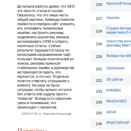
Agrachoff Grou
226
До начала работы думал, что SEO
это просто статьи и ссылки.
Оказалось, что это лишь часть
Adverbs
227
общей картины. Команда помогла
привести в порядок сайт, ускорить
его, исправить технические
Студия Интер
228
маркетинга E-
ошибки, настроить рекламу,
подключить аналитику звонков,
Агентство инт
интегрировать CRM и собрать
229
рекламы Вмес
понятные отчеты. Сейчас
результат ощущается сразу по
нескольким направлениям: сайт
Вебмастер КМ
230
получает больше посетителей из
поиска, реклама приносит
стабильные заявки, а руководству
Оробланко
231
не приходится гадать, что
окупается, а что нет. Отдельно
39 сайтов
232
хочется отметить отношение к
клиенту. Ни разу не было
ситуации, чтобы вопрос остался
КЛЮКВА
233
без ответа или задача просто
"повисла". Всегда есть обратная
MosGorSEO
234
связь и понимание, что
происходит с проектом.
all2all
235
2026-07-03 от: Королёв Александр
IPNETGROUP
236
Партнёры