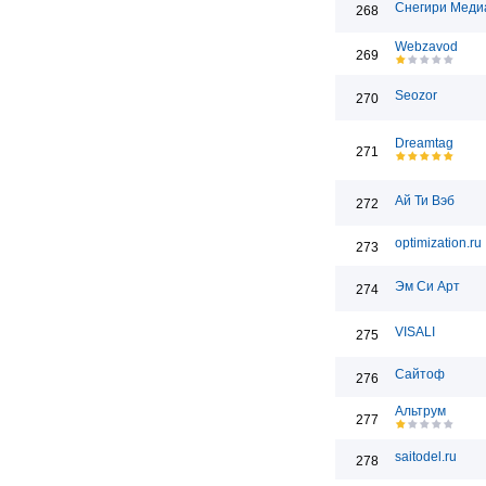
Снегири Меди
268
Webzavod
269
Seozor
270
Dreamtag
271
Ай Ти Вэб
272
optimization.ru
273
Эм Си Арт
274
VISALI
275
Сайтоф
276
Альтрум
277
saitodel.ru
278