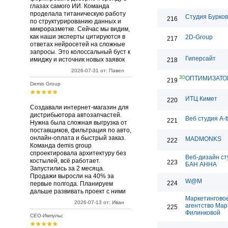
глазах самого ИИ. Команда
проделала титаническую работу
Студия Бурко
216
по структурированию данных и
микроразметке. Сейчас мы видим,
как наши эксперты цитируются в
2D-Group
217
ответах нейросетей на сложные
запросы. Это колоссальный буст к
Гиперсайт
имиджу и источник новых заявок
218
2026-07-31 от: Павел
30
ОПТИМИЗАТО
219
Demis Group
ИТЦ Кимет
220
Создавали интернет-магазин для
дистрибьютора автозапчастей.
Веб студия A-t
221
Нужна была сложная выгрузка от
поставщиков, фильтрация по авто,
онлайн-оплата и быстрый заказ.
MADMONKS
222
Команда demis group
спроектировала архитектуру без
Веб-дизайн ст
костылей, всё работает.
223
БАН АННА
Запустились за 2 месяца.
Продажи выросли на 40% за
W@M
224
первые полгода. Планируем
дальше развивать проект с ними
Маркетингово
2026-07-13 от: Иван
агентство Ма
225
Филинковой
СЕО-Импульс