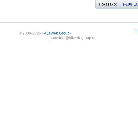
Показано:
1-100
1
О
© 2009-2026 «
ALTWeb Group
»
ktoprodvinul@altweb-group.ru