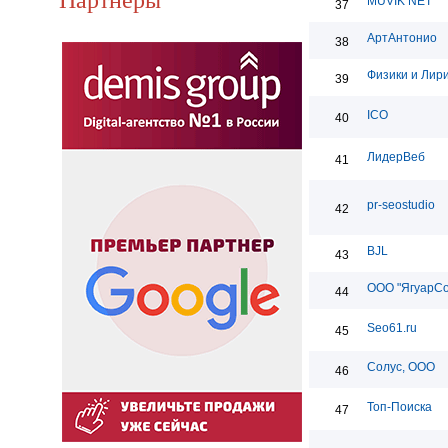
MUVIK NET
37
АртАнтонио
38
Физики и Лир
39
ICO
40
ЛидерВеб
41
pr-seostudio
42
BJL
43
ООО "ЯгуарС
44
Seo61.ru
45
Солус, ООО
46
Топ-Поиска
47