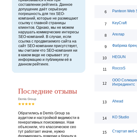
привязывался к ней при
составлении рейтинга. Данное
допущение даёт серьёзную
Panteon Web S
6
погрешность для тех SEO-
компаний, которые не размещают
ссылку с главной страницы
KeyCraft
7
клиентов. Однако, мы не можем
нарушать коммерческие интересы
Агелар
8
SEO-компаний. В случае, если
ссылка с продвигаемого сайта на
Фабрика брен
сайт SEO-компании присутствует,
9
мы считаем что SEO-компания ни
в каком виде не скрывает эту
HEGUN
10
информацию и публикуем её в
данном рейтинге.
RoccoS
11
ООО Солюше
12
Ингредиентс
Последние отзывы
Demis Group
Ahead
13
Обратились в Demis Group за
KO Studio
аудитом и настройкой видимости в
14
генеративных поисковиках. Нам
объяснили, что классическое сео
Стартап веб-
тут работает иначе, нужно
15
формировать доверие к бренду в