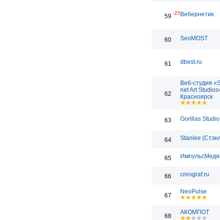
-25
Вебернетик
59
SeoMOST
60
dbest.ru
61
Веб-студия «
net Art Studios
62
Красноярск
Gorillas Studio
63
Stanlee (Стэн
64
ИмпульсМеди
65
creograf.ru
66
NeoPulse
67
АКОМПОТ
68