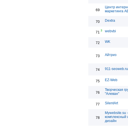
Центр интерн
69
маркетинга 
Dextra
70
3
webvbi
71
WK
72
Айтриз
73
911-seoweb.ru
74
EZ-Web
75
Творческая гр
76
"Алеван"
SilentArt
77
Mywebsite.su -
комплексный 
78
дизайн