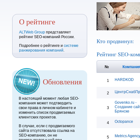
О рейтинге
ALTWeb Group
представляет
рейтинг SEO-компаний России.
Кто продвинул:
Подробнее о рейтинге и
системе
ранжирования компаний
.
Рейтинг SEO-ком
№
Компани
Обновления
HARDKOD
1
ЦентрСнабП
2
В настоящий момент любая SEO-
Govenko.ru -
компания может подтвердить
Создание сай
свои права в личном кабинете и
3
Брянске
изменить список продвигаемых
клиентских проектов.
Octopance
4
В случае, если с продвигаемого
сайта отсутствовала ссылка на
SEO-компанию, он не
Metrics Agenc
5