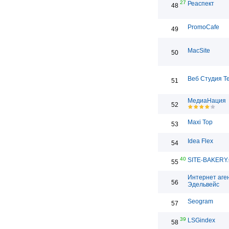
27
Реаспект
48
PromoCafe
49
MacSite
50
Веб Студия T
51
МедиаНация
52
Maxi Top
53
Idea Flex
54
40
SITE-BAKERY
55
Интернет аге
56
Эдельвейс
Seogram
57
39
LSGindex
58