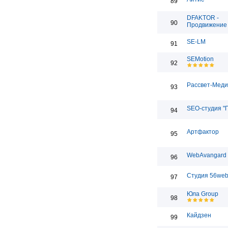
89
DFAKTOR -
90
Продвижение 
SE-LM
91
SEMotion
92
Рассвет-Мед
93
SEO-студия "
94
Артфактор
95
WebAvangard
96
Студия 56we
97
Юла Group
98
Кайдзен
99