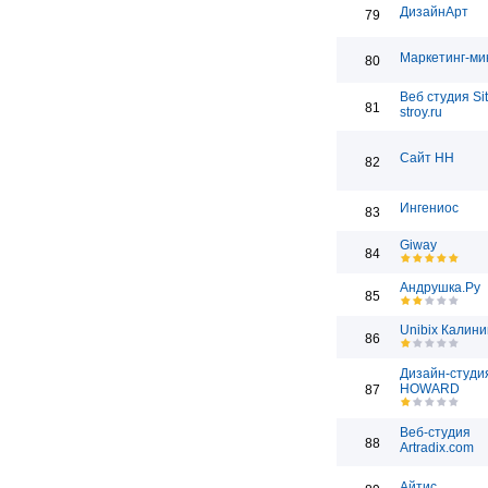
ДизайнАрт
79
Маркетинг-ми
80
Веб студия Sit
81
stroy.ru
Сайт НН
82
Ингениос
83
Giway
84
Андрушка.Ру
85
Unibix Калини
86
Дизайн-студи
HOWARD
87
Веб-студия
88
Artradix.com
Айтис