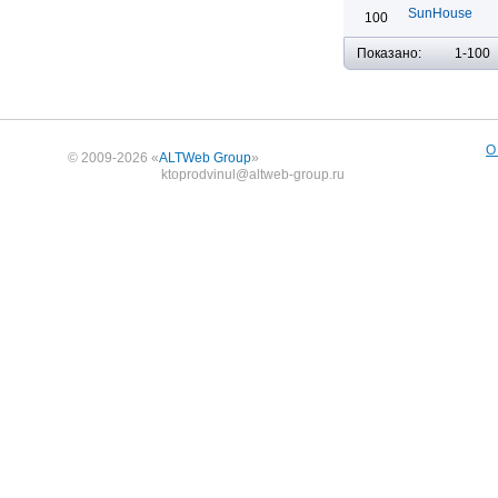
SunHouse
100
Показано:
1-100
О
© 2009-2026 «
ALTWeb Group
»
ktoprodvinul@altweb-group.ru