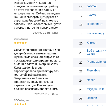
глазах самого ИИ. Команда
проделала титаническую работу
Jeff-Sett
16
по структурированию данных и
микроразметке. Сейчас мы видим,
Evorate
17
как наши эксперты цитируются в
ответах нейросетей на сложные
IT-Градиент
запросы. Это колоссальный буст к
18
имиджу и источник новых заявок
2026-07-31 от: Павел
Кистанкин.ру
19
Demis Group
Климат
20
Создавали интернет-магазин для
Веб-студия «
21
дистрибьютора автозапчастей.
Сити»
Нужна была сложная выгрузка от
поставщиков, фильтрация по авто,
Promo-zelenog
22
онлайн-оплата и быстрый заказ.
Команда demis group
Freelab.ru
спроектировала архитектуру без
23
костылей, всё работает.
Запустились за 2 месяца.
staseo
24
Продажи выросли на 40% за
первые полгода. Планируем
дальше развивать проект с ними
Студия Skilla
25
2026-07-13 от: Иван
Эспери
26
СЕО-Импульс