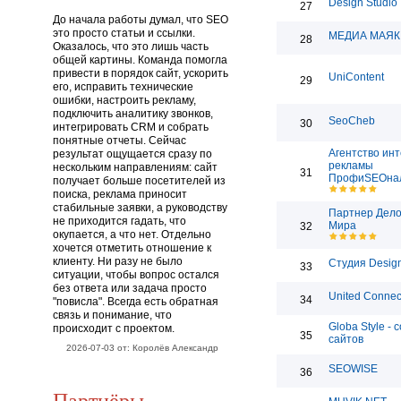
Design Studio
27
До начала работы думал, что SEO
это просто статьи и ссылки.
МЕДИА МАЯК
28
Оказалось, что это лишь часть
общей картины. Команда помогла
привести в порядок сайт, ускорить
UniContent
29
его, исправить технические
ошибки, настроить рекламу,
подключить аналитику звонков,
SeoCheb
30
интегрировать CRM и собрать
понятные отчеты. Сейчас
Агентство инт
результат ощущается сразу по
рекламы
нескольким направлениям: сайт
31
ПрофиSEOна
получает больше посетителей из
поиска, реклама приносит
стабильные заявки, а руководству
Партнер Дело
не приходится гадать, что
Мира
32
окупается, а что нет. Отдельно
хочется отметить отношение к
клиенту. Ни разу не было
Студия Desig
33
ситуации, чтобы вопрос остался
без ответа или задача просто
United Connec
34
"повисла". Всегда есть обратная
связь и понимание, что
Globa Style - 
происходит с проектом.
35
сайтов
2026-07-03 от: Королёв Александр
SEOWISE
36
Партнёры