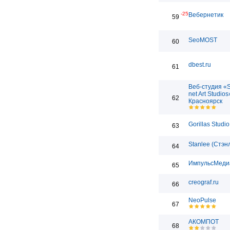
-25
Вебернетик
59
SeoMOST
60
dbest.ru
61
Веб-студия «
net Art Studios
62
Красноярск
Gorillas Studio
63
Stanlee (Стэн
64
ИмпульсМеди
65
creograf.ru
66
NeoPulse
67
АКОМПОТ
68