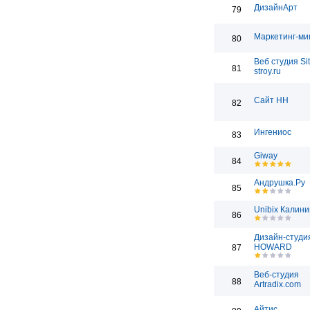
ДизайнАрт
79
Маркетинг-ми
80
Веб студия Sit
81
stroy.ru
Сайт НН
82
Ингениос
83
Giway
84
Андрушка.Ру
85
Unibix Калини
86
Дизайн-студи
HOWARD
87
Веб-студия
88
Artradix.com
Айтис