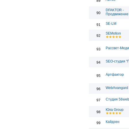
89
DFAKTOR -
90
Продвижение 
SE-LM
91
SEMotion
92
Рассвет-Мед
93
SEO-студия "
94
Артфактор
95
WebAvangard
96
Студия 56we
97
Юла Group
98
Кайдзен
99