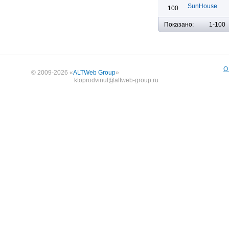
SunHouse
100
Показано:
1-100
О
© 2009-2026 «
ALTWeb Group
»
ktoprodvinul@altweb-group.ru