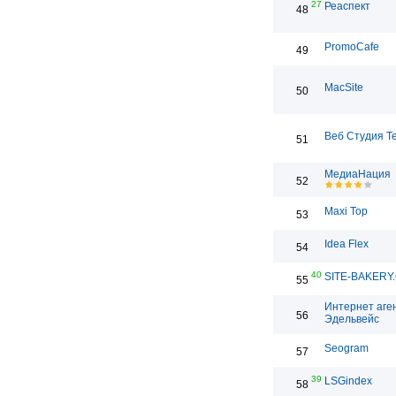
27
Реаспект
48
PromoCafe
49
MacSite
50
Веб Студия T
51
МедиаНация
52
Maxi Top
53
Idea Flex
54
40
SITE-BAKERY
55
Интернет аге
56
Эдельвейс
Seogram
57
39
LSGindex
58