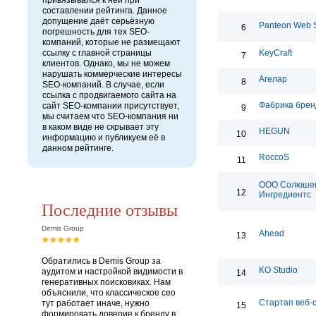
привязывался к ней при
составлении рейтинга. Данное
допущение даёт серьёзную
Panteon Web S
6
погрешность для тех SEO-
компаний, которые не размещают
ссылку с главной страницы
KeyCraft
7
клиентов. Однако, мы не можем
нарушать коммерческие интересы
Агелар
8
SEO-компаний. В случае, если
ссылка с продвигаемого сайта на
Фабрика брен
сайт SEO-компании присутствует,
9
мы считаем что SEO-компания ни
в каком виде не скрывает эту
HEGUN
10
информацию и публикуем её в
данном рейтинге.
RoccoS
11
ООО Солюше
12
Ингредиентс
Последние отзывы
Demis Group
Ahead
13
Обратились в Demis Group за
KO Studio
аудитом и настройкой видимости в
14
генеративных поисковиках. Нам
объяснили, что классическое сео
Стартап веб-
тут работает иначе, нужно
15
формировать доверие к бренду в