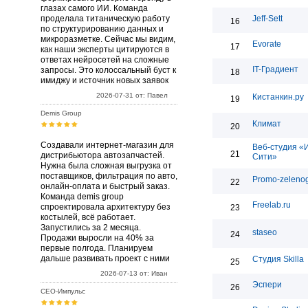
глазах самого ИИ. Команда
проделала титаническую работу
Jeff-Sett
16
по структурированию данных и
микроразметке. Сейчас мы видим,
Evorate
17
как наши эксперты цитируются в
ответах нейросетей на сложные
IT-Градиент
запросы. Это колоссальный буст к
18
имиджу и источник новых заявок
2026-07-31 от: Павел
Кистанкин.ру
19
Demis Group
Климат
20
Создавали интернет-магазин для
Веб-студия «
21
дистрибьютора автозапчастей.
Сити»
Нужна была сложная выгрузка от
поставщиков, фильтрация по авто,
Promo-zelenog
22
онлайн-оплата и быстрый заказ.
Команда demis group
Freelab.ru
спроектировала архитектуру без
23
костылей, всё работает.
Запустились за 2 месяца.
staseo
24
Продажи выросли на 40% за
первые полгода. Планируем
дальше развивать проект с ними
Студия Skilla
25
2026-07-13 от: Иван
Эспери
26
СЕО-Импульс