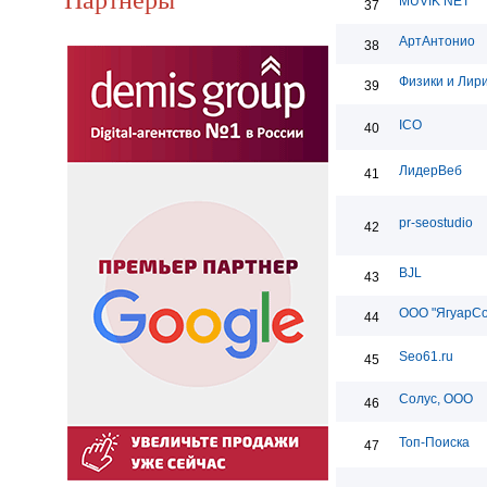
MUVIK NET
37
АртАнтонио
38
Физики и Лир
39
ICO
40
ЛидерВеб
41
pr-seostudio
42
BJL
43
ООО "ЯгуарС
44
Seo61.ru
45
Солус, ООО
46
Топ-Поиска
47