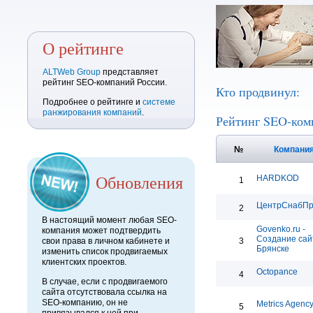
О рейтинге
ALTWeb Group
представляет
рейтинг SEO-компаний России.
Кто продвинул:
Подробнее о рейтинге и
системе
ранжирования компаний
.
Рейтинг SEO-ком
№
Компани
Обновления
HARDKOD
1
ЦентрСнабП
2
В настоящий момент любая SEO-
Govenko.ru -
компания может подтвердить
Создание сай
свои права в личном кабинете и
3
Брянске
изменить список продвигаемых
клиентских проектов.
Octopance
4
В случае, если с продвигаемого
сайта отсутствовала ссылка на
SEO-компанию, он не
Metrics Agenc
5