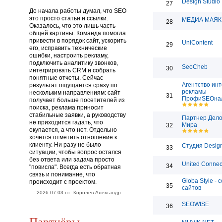
Design Studio
27
До начала работы думал, что SEO
это просто статьи и ссылки.
МЕДИА МАЯК
28
Оказалось, что это лишь часть
общей картины. Команда помогла
привести в порядок сайт, ускорить
UniContent
29
его, исправить технические
ошибки, настроить рекламу,
подключить аналитику звонков,
SeoCheb
30
интегрировать CRM и собрать
понятные отчеты. Сейчас
Агентство инт
результат ощущается сразу по
рекламы
нескольким направлениям: сайт
31
ПрофиSEOна
получает больше посетителей из
поиска, реклама приносит
стабильные заявки, а руководству
Партнер Дело
не приходится гадать, что
Мира
32
окупается, а что нет. Отдельно
хочется отметить отношение к
клиенту. Ни разу не было
Студия Desig
33
ситуации, чтобы вопрос остался
без ответа или задача просто
United Connec
34
"повисла". Всегда есть обратная
связь и понимание, что
Globa Style - 
происходит с проектом.
35
сайтов
2026-07-03 от: Королёв Александр
SEOWISE
36
Партнёры