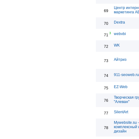
Центр интерн
69
маркетинга 
Dextra
70
3
webvbi
71
WK
72
Айтриз
73
911-seoweb.ru
74
EZ-Web
75
Творческая гр
76
"Алеван"
SilentArt
77
Mywebsite.su -
комплексный 
78
дизайн