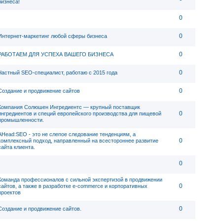
бизнеса!
0
0
Интернет-маркетинг любой сферы бизнеса
0
РАБОТАЕМ ДЛЯ УСПЕХА ВАШЕГО БИЗНЕСА
0
Частный SEO-специалист, работаю с 2015 года
0
Создание и продвижение сайтов
Компания Солюшен Ингредиентс — крупный поставщик
0
ингредиентов и специй европейского производства для пищевой
промышленности.
AHead:SEO - это не слепое следование тенденциям, а
0
комплексный подход, направленный на всестороннее развитие
сайта клиента.
0
Команда профессионалов с сильной экспертизой в продвижении
0
сайтов, а также в разработке e-commerce и корпоративных
проектов
0
Создание и продвижение сайтов.