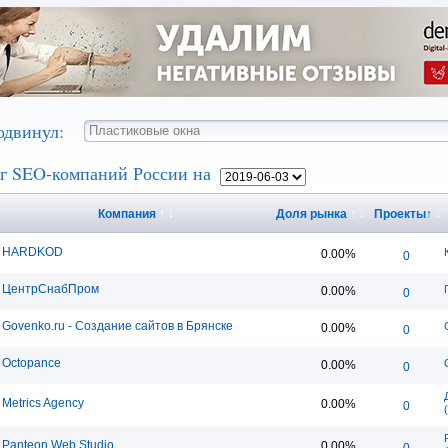
одвинул:
г SEO-компаний России на
Компания
↑
↓
Доля рынка
↑
↓
Проекты
↑
↓
HARDKOD
0.00%
0
ЦентрСнабПром
0.00%
0
Govenko.ru - Создание сайтов в Брянске
0.00%
0
Octopance
0.00%
0
Metrics Agency
0.00%
0
Panteon Web Studio
0.00%
0