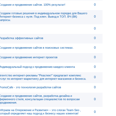
0
Создание и продвижение сайтов. 100% результат!
Создаем готовые решения в индивидуальном порядке для Вашего
0
Интернет-бизнеса с нуля. Под ключ. Вывод в ТОП. ВЧ (ВК)
запросы.
0
0
Разработка эффективных сайтов
0
Создание и продвижение сайтов в поисковых системах.
0
Создание и продвижение интернет проектов
0
Индивидуальный подход к продвижению каждого клиента
Агентство интернет-рекламы "Реаспект" предлагает комплекс
0
услуг по интернет-маркетингу для интернет-магазинов и бизнеса.
0
PromoCafe - это технология разработки сайтов
Создание и продвижение сайтов, разработка дизайна и
0
фирменного стиля, консультации специалистов по вопросам
продвижения.
«Играем на Опережение и Развитие» – это слоган Team-Seo ,
0
который определяет наш подход к бизнесу наших клиентов!