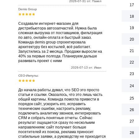
2026-07-31 от: Павел
17
Demis Group
18
Создавали интернет-магазин для
19
дистрибьютора автозапчастей. Нужна была
сложная выгрузка от поставщиков, фильтрация
по авто, онлайн-оплата и быстрый заказ.
20
Команда demis group спроектировала
архитектуру без костылей, всё работает.
21
Запустились за 2 месяца. Продажи выросли на
40% за первые полгода. Планируем дальше
развивать проект с ними
22
2026-07-13 от: Иван
23
СЕО-Импульс
24
До начала работы думал, что SEO это просто
статьи и ссылки. Оказалось, что это лишь часть
25
общей картины. Команда помогла привести в
порядок сайт, ускорить его, исправить
технические ошибки, настроить рекламу,
26
подключить аналитику звонков, интегрировать
CRM и собрать понятные отчеты. Сейчас
27
результат ощущается сразу по нескольким
направлениям: сайт получает больше
посетителей из поиска, реклама приносит
28
стабильные заявки, а руководству не приходится