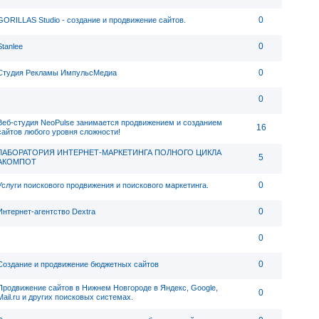
0
GORILLAS Studio - создание и продвижение сайтов.
0
Stanlee
0
Студия Рекламы ИмпульсМедиа
0
Веб-студия NeoPulse занимается продвижением и созданием
16
сайтов любого уровня сложности!
ЛАБОРАТОРИЯ ИНТЕРНЕТ-МАРКЕТИНГА ПОЛНОГО ЦИКЛА
5
АКОМПОТ
0
Услуги поискового продвижения и поискового маркетинга.
0
Интернет-агентство Dextra
0
0
Создание и продвижение бюджетных сайтов
Продвижение сайтов в Нижнем Новгороде в Яндекс, Google,
0
Mail.ru и других поисковых системах.