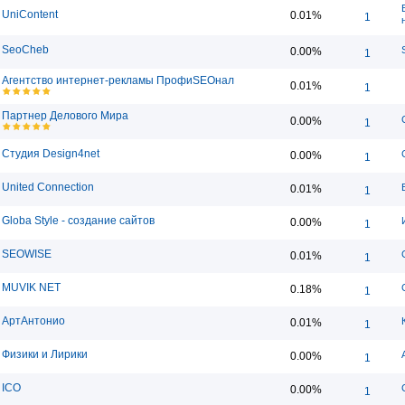
UniContent
0.01%
1
SeoCheb
0.00%
1
Агентство интернет-рекламы ПрофиSEOнал
0.01%
1
Партнер Делового Мира
0.00%
1
Студия Design4net
0.00%
1
United Connection
0.01%
1
Globa Style - создание сайтов
0.00%
1
SEOWISE
0.01%
1
MUVIK NET
0.18%
1
АртАнтонио
0.01%
1
Физики и Лирики
0.00%
1
ICO
0.00%
1