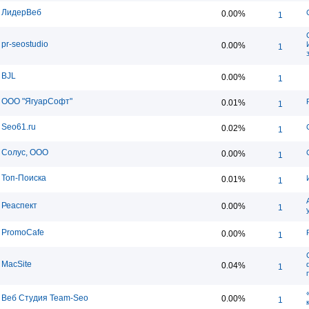
ЛидерВеб
0.00%
1
pr-seostudio
0.00%
1
BJL
0.00%
1
ООО "ЯгуарСофт"
0.01%
1
Seo61.ru
0.02%
1
Солус, ООО
0.00%
1
Топ-Поиска
0.01%
1
Реаспект
0.00%
1
PromoCafe
0.00%
1
MacSite
0.04%
1
Веб Студия Team-Seo
0.00%
1