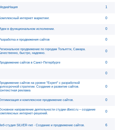
1
МедиаНация
0
Комплексный интернет маркетинг.
0
Идеи в функциональном исполнении.
0
Разработка и продвижения сайтов
Региональное продвижение по городам Тольятти, Самара.
0
Качественно, быстро, надежно.
0
Продвижение сайтов в Санкт-Петербурге
0
Продвижение сайтов на уровне "Expert" с разработкой
0
долгосрочной стратегии. Создание и развитие сайтов.
Контекстная реклама
0
Оптимизация и комплексное продвижение сайтов.
Основное направление деятельности студии dbest.ru – создание
0
комплексных интернет-решений.
6
Веб-студия SILVER-net - Создание и продвижение сайтов.