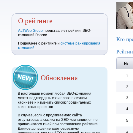
О рейтинге
ALTWeb Group
представляет рейтинг SEO-
компаний России.
Кто пр
Подробнее о рейтинге и
системе ранжирования
компаний
.
Рейтин
№
Обновления
1
2
В настоящий момент любая SEO-компания
может подтвердить свои права в личном
3
кабинете и изменить список продвигаемых
клиентских проектов.
4
В случае, если с продвигаемого сайта
отсутствовала ссылка на SEO-компанию, он не
5
привязывался к ней при составлении рейтинга.
Данное допущение даёт серьёзную