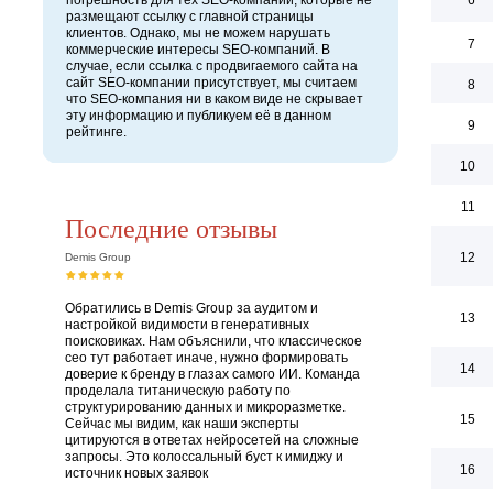
погрешность для тех SEO-компаний, которые не
6
размещают ссылку с главной страницы
клиентов. Однако, мы не можем нарушать
7
коммерческие интересы SEO-компаний. В
случае, если ссылка с продвигаемого сайта на
сайт SEO-компании присутствует, мы считаем
8
что SEO-компания ни в каком виде не скрывает
эту информацию и публикуем её в данном
9
рейтинге.
10
11
Последние отзывы
12
Demis Group
Обратились в Demis Group за аудитом и
13
настройкой видимости в генеративных
поисковиках. Нам объяснили, что классическое
сео тут работает иначе, нужно формировать
14
доверие к бренду в глазах самого ИИ. Команда
проделала титаническую работу по
структурированию данных и микроразметке.
15
Сейчас мы видим, как наши эксперты
цитируются в ответах нейросетей на сложные
запросы. Это колоссальный буст к имиджу и
16
источник новых заявок