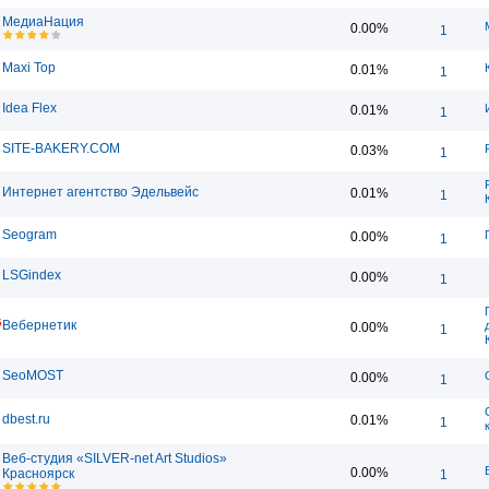
МедиаНация
0.00%
1
Maxi Top
0.01%
1
Idea Flex
0.01%
1
SITE-BAKERY.COM
0.03%
1
Интернет агентство Эдельвейс
0.01%
1
Seogram
0.00%
1
LSGindex
0.00%
1
5
Вебернетик
0.00%
1
SeoMOST
0.00%
1
dbest.ru
0.01%
1
Веб-студия «SILVER-net Art Studios»
0.00%
Красноярск
1