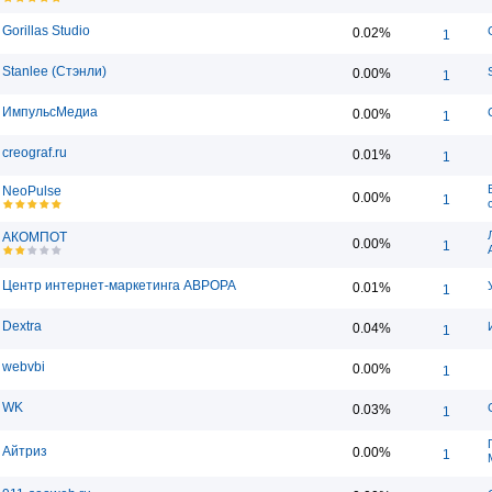
Gorillas Studio
0.02%
1
Stanlee (Стэнли)
0.00%
1
ИмпульсМедиа
0.00%
1
creograf.ru
0.01%
1
NeoPulse
0.00%
1
АКОМПОТ
0.00%
1
Центр интернет-маркетинга АВРОРА
0.01%
1
Dextra
0.04%
1
webvbi
0.00%
1
WK
0.03%
1
Айтриз
0.00%
1