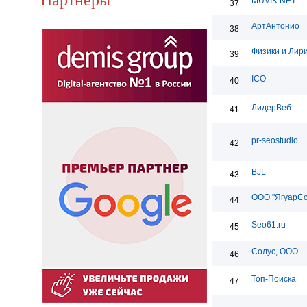
MUVIK NET
37
АртАнтонио
38
Физики и Лир
39
ICO
40
ЛидерВеб
41
pr-seostudio
42
BJL
43
ООО "ЯгуарС
44
Seo61.ru
45
Солус, ООО
46
Топ-Поиска
47