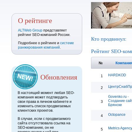
О рейтинге
ALTWeb Group
представляет
рейтинг SEO-компаний России.
Кто продвинул:
Подробнее о рейтинге и
системе
ранжирования компаний
.
Рейтинг SEO-ком
№
Компани
Обновления
HARDKOD
1
ЦентрСнабП
2
В настоящий момент любая SEO-
Govenko.ru -
компания может подтвердить
Создание сай
свои права в личном кабинете и
3
Брянске
изменить список продвигаемых
клиентских проектов.
Octopance
4
В случае, если с продвигаемого
сайта отсутствовала ссылка на
SEO-компанию, он не
Metrics Agenc
5