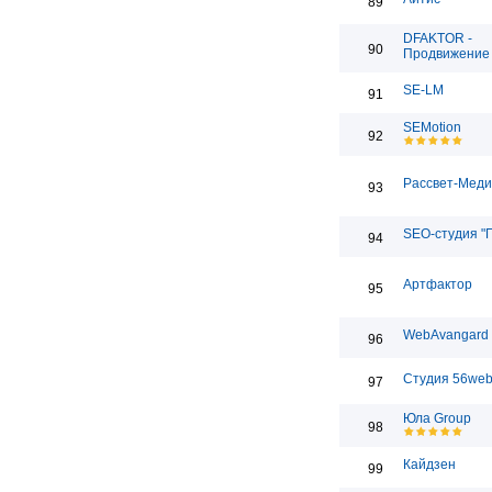
89
DFAKTOR -
90
Продвижение 
SE-LM
91
SEMotion
92
Рассвет-Мед
93
SEO-студия "
94
Артфактор
95
WebAvangard
96
Студия 56we
97
Юла Group
98
Кайдзен
99