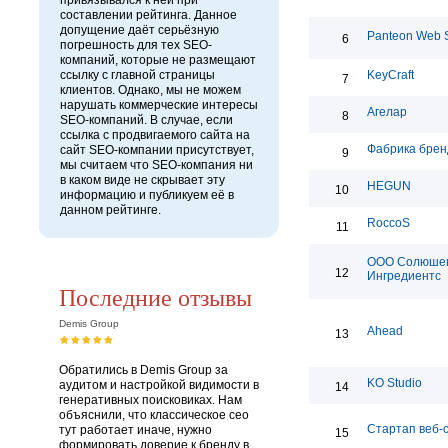
привязывался к ней при
составлении рейтинга. Данное
допущение даёт серьёзную
Panteon Web S
6
погрешность для тех SEO-
компаний, которые не размещают
ссылку с главной страницы
KeyCraft
7
клиентов. Однако, мы не можем
нарушать коммерческие интересы
Агелар
8
SEO-компаний. В случае, если
ссылка с продвигаемого сайта на
Фабрика брен
сайт SEO-компании присутствует,
9
мы считаем что SEO-компания ни
в каком виде не скрывает эту
HEGUN
10
информацию и публикуем её в
данном рейтинге.
RoccoS
11
ООО Солюше
12
Ингредиентс
Последние отзывы
Demis Group
Ahead
13
Обратились в Demis Group за
KO Studio
аудитом и настройкой видимости в
14
генеративных поисковиках. Нам
объяснили, что классическое сео
Стартап веб-
тут работает иначе, нужно
15
формировать доверие к бренду в