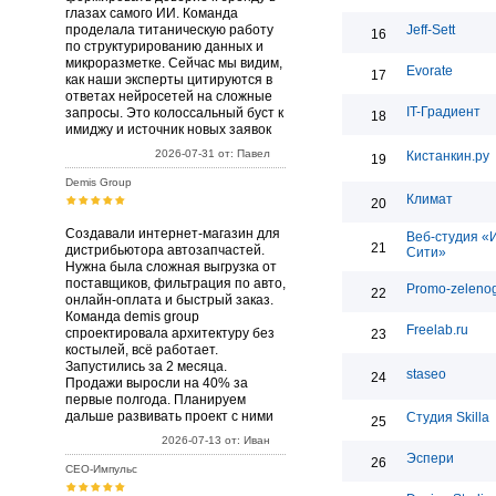
глазах самого ИИ. Команда
проделала титаническую работу
Jeff-Sett
16
по структурированию данных и
микроразметке. Сейчас мы видим,
Evorate
17
как наши эксперты цитируются в
ответах нейросетей на сложные
IT-Градиент
запросы. Это колоссальный буст к
18
имиджу и источник новых заявок
2026-07-31 от: Павел
Кистанкин.ру
19
Demis Group
Климат
20
Создавали интернет-магазин для
Веб-студия «
21
дистрибьютора автозапчастей.
Сити»
Нужна была сложная выгрузка от
поставщиков, фильтрация по авто,
Promo-zelenog
22
онлайн-оплата и быстрый заказ.
Команда demis group
Freelab.ru
спроектировала архитектуру без
23
костылей, всё работает.
Запустились за 2 месяца.
staseo
24
Продажи выросли на 40% за
первые полгода. Планируем
дальше развивать проект с ними
Студия Skilla
25
2026-07-13 от: Иван
Эспери
26
СЕО-Импульс