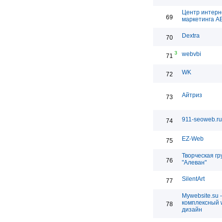
Центр интерн
69
маркетинга 
Dextra
70
3
webvbi
71
WK
72
Айтриз
73
911-seoweb.ru
74
EZ-Web
75
Творческая гр
76
"Алеван"
SilentArt
77
Mywebsite.su -
комплексный 
78
дизайн