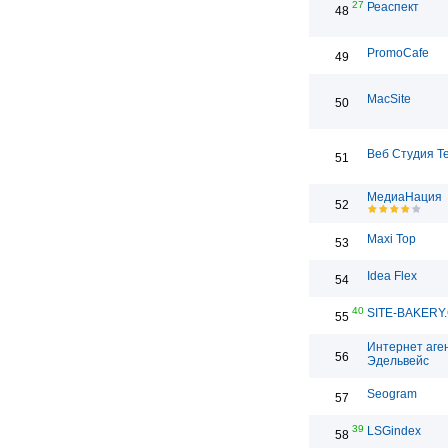
27
Реаспект
48
PromoCafe
49
MacSite
50
Веб Студия T
51
МедиаНация
52
Maxi Top
53
Idea Flex
54
40
SITE-BAKERY
55
Интернет аге
56
Эдельвейс
Seogram
57
39
LSGindex
58