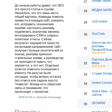
Design Studio
27
До начала работы думал, что SEO
это просто статьи и ссылки.
МЕДИА МАЯК
28
Оказалось, что это лишь часть
общей картины. Команда помогла
привести в порядок сайт, ускорить
UniContent
29
его, исправить технические
ошибки, настроить рекламу,
подключить аналитику звонков,
SeoCheb
30
интегрировать CRM и собрать
понятные отчеты. Сейчас
Агентство инт
результат ощущается сразу по
рекламы
нескольким направлениям: сайт
31
ПрофиSEOна
получает больше посетителей из
поиска, реклама приносит
стабильные заявки, а руководству
Партнер Дело
не приходится гадать, что
Мира
32
окупается, а что нет. Отдельно
хочется отметить отношение к
клиенту. Ни разу не было
Студия Desig
33
ситуации, чтобы вопрос остался
без ответа или задача просто
United Connec
34
"повисла". Всегда есть обратная
связь и понимание, что
Globa Style - 
происходит с проектом.
35
сайтов
2026-07-03 от: Королёв Александр
SEOWISE
36
Партнёры