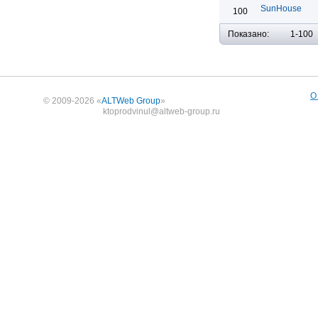
SunHouse
100
Показано:
1-100
О
© 2009-2026 «
ALTWeb Group
»
ktoprodvinul@altweb-group.ru