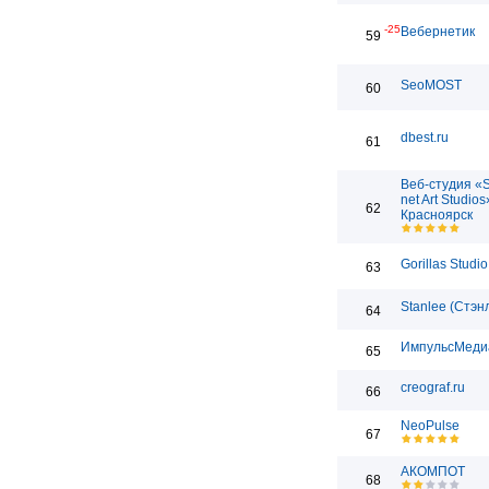
-25
Вебернетик
59
SeoMOST
60
dbest.ru
61
Веб-студия «
net Art Studios
62
Красноярск
Gorillas Studio
63
Stanlee (Стэн
64
ИмпульсМеди
65
creograf.ru
66
NeoPulse
67
АКОМПОТ
68