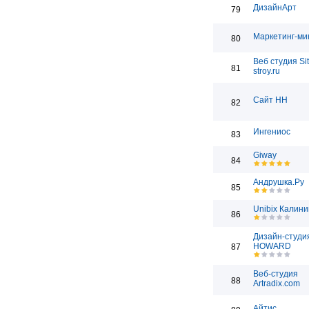
ДизайнАрт
79
Маркетинг-ми
80
Веб студия Sit
81
stroy.ru
Сайт НН
82
Ингениос
83
Giway
84
Андрушка.Ру
85
Unibix Калини
86
Дизайн-студи
HOWARD
87
Веб-студия
88
Artradix.com
Айтис