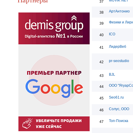
MUVIK NET
37
АртАнтонио
38
Физики и Лир
39
ICO
40
ЛидерВеб
41
pr-seostudio
42
BJL
43
ООО "ЯгуарС
44
Seo61.ru
45
Солус, ООО
46
Топ-Поиска
47