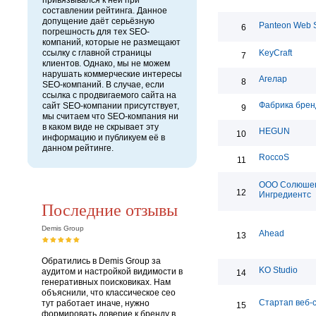
привязывался к ней при
составлении рейтинга. Данное
допущение даёт серьёзную
Panteon Web S
6
погрешность для тех SEO-
компаний, которые не размещают
ссылку с главной страницы
KeyCraft
7
клиентов. Однако, мы не можем
нарушать коммерческие интересы
Агелар
8
SEO-компаний. В случае, если
ссылка с продвигаемого сайта на
Фабрика брен
сайт SEO-компании присутствует,
9
мы считаем что SEO-компания ни
в каком виде не скрывает эту
HEGUN
10
информацию и публикуем её в
данном рейтинге.
RoccoS
11
ООО Солюше
12
Ингредиентс
Последние отзывы
Demis Group
Ahead
13
Обратились в Demis Group за
KO Studio
аудитом и настройкой видимости в
14
генеративных поисковиках. Нам
объяснили, что классическое сео
Стартап веб-
тут работает иначе, нужно
15
формировать доверие к бренду в