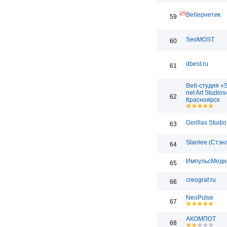
-25
Вебернетик
59
SeoMOST
60
dbest.ru
61
Веб-студия «
net Art Studios
62
Красноярск
Gorillas Studio
63
Stanlee (Стэн
64
ИмпульсМеди
65
creograf.ru
66
NeoPulse
67
АКОМПОТ
68