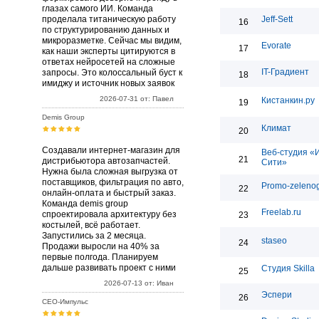
глазах самого ИИ. Команда
проделала титаническую работу
Jeff-Sett
16
по структурированию данных и
микроразметке. Сейчас мы видим,
Evorate
17
как наши эксперты цитируются в
ответах нейросетей на сложные
IT-Градиент
запросы. Это колоссальный буст к
18
имиджу и источник новых заявок
2026-07-31 от: Павел
Кистанкин.ру
19
Demis Group
Климат
20
Создавали интернет-магазин для
Веб-студия «
21
дистрибьютора автозапчастей.
Сити»
Нужна была сложная выгрузка от
поставщиков, фильтрация по авто,
Promo-zelenog
22
онлайн-оплата и быстрый заказ.
Команда demis group
Freelab.ru
спроектировала архитектуру без
23
костылей, всё работает.
Запустились за 2 месяца.
staseo
24
Продажи выросли на 40% за
первые полгода. Планируем
дальше развивать проект с ними
Студия Skilla
25
2026-07-13 от: Иван
Эспери
26
СЕО-Импульс