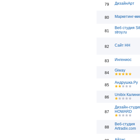
ДизайнАрт
79
Маркетинг-ми
80
Веб студия Sit
81
stroy.ru
Сайт НН
82
Ингениос
83
Giway
84
Андрушка.Ру
85
Unibix Калини
86
Дизайн-студи
HOWARD
87
Веб-студия
88
Artradix.com
Айтис