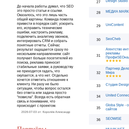
Design Studio
27
До начала работы думал, что SEO
это просто статьи и ссылки.
МЕДИА МАЯК
28
Оказалось, что это лишь часть
общей картины. Команда помогла
привести в порядок сайт, ускорить
UniContent
29
его, исправить технические
ошибки, настроить рекламу,
подключить аналитику звонков,
SeoCheb
30
интегрировать CRM и собрать
понятные отчеты. Сейчас
Агентство инт
результат ощущается сразу по
рекламы
нескольким направлениям: сайт
31
ПрофиSEOна
получает больше посетителей из
поиска, реклама приносит
стабильные заявки, а руководству
Партнер Дело
не приходится гадать, что
Мира
32
окупается, а что нет. Отдельно
хочется отметить отношение к
клиенту. Ни разу не было
Студия Desig
33
ситуации, чтобы вопрос остался
без ответа или задача просто
United Connec
34
"повисла". Всегда есть обратная
связь и понимание, что
Globa Style - 
происходит с проектом.
35
сайтов
2026-07-03 от: Королёв Александр
SEOWISE
36
Партнёры