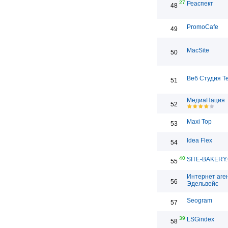
27
Реаспект
48
PromoCafe
49
MacSite
50
Веб Студия T
51
МедиаНация
52
Maxi Top
53
Idea Flex
54
40
SITE-BAKERY
55
Интернет аге
56
Эдельвейс
Seogram
57
39
LSGindex
58