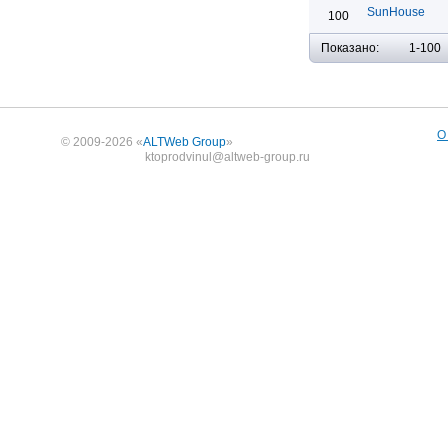
SunHouse
100
Показано:
1-100
О
© 2009-2026 «
ALTWeb Group
»
ktoprodvinul@altweb-group.ru