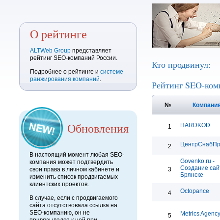
О рейтинге
ALTWeb Group
представляет
рейтинг SEO-компаний России.
Кто продвинул:
Подробнее о рейтинге и
системе
ранжирования компаний
.
Рейтинг SEO-ком
№
Компани
Обновления
HARDKOD
1
ЦентрСнабП
2
В настоящий момент любая SEO-
Govenko.ru -
компания может подтвердить
Создание сай
свои права в личном кабинете и
3
Брянске
изменить список продвигаемых
клиентских проектов.
Octopance
4
В случае, если с продвигаемого
сайта отсутствовала ссылка на
SEO-компанию, он не
Metrics Agenc
5