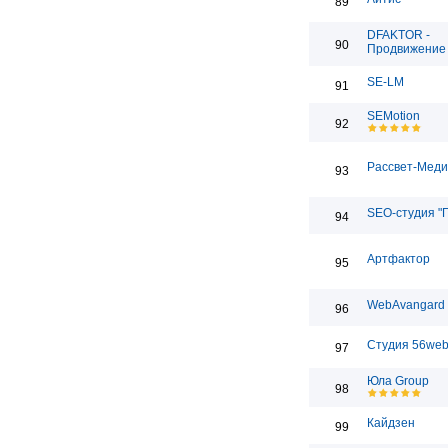
89
DFAKTOR -
90
Продвижение 
SE-LM
91
SEMotion
92
Рассвет-Мед
93
SEO-студия "
94
Артфактор
95
WebAvangard
96
Студия 56we
97
Юла Group
98
Кайдзен
99