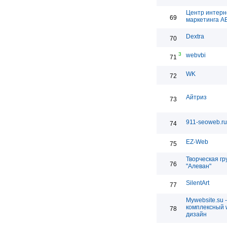
Центр интерн
69
маркетинга 
Dextra
70
3
webvbi
71
WK
72
Айтриз
73
911-seoweb.ru
74
EZ-Web
75
Творческая гр
76
"Алеван"
SilentArt
77
Mywebsite.su -
комплексный 
78
дизайн