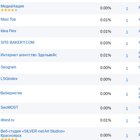
МедиаНация
0.00%
1
Maxi Top
0.01%
1
Idea Flex
0.01%
1
SITE-BAKERY.COM
0.03%
1
Интернет агентство Эдельвейс
0.01%
1
Seogram
0.00%
1
LSGindex
0.00%
1
5
Вебернетик
0.00%
1
SeoMOST
0.00%
1
dbest.ru
0.01%
1
Веб-студия «SILVER-net Art Studios»
0.00%
Красноярск
1