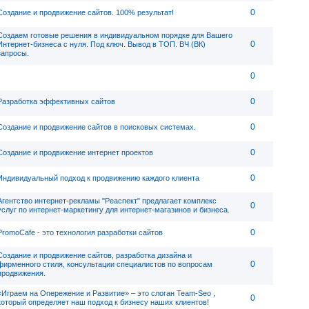
0
Создание и продвижение сайтов. 100% результат!
Создаем готовые решения в индивидуальном порядке для Вашего
0
Интернет-бизнеса с нуля. Под ключ. Вывод в ТОП. ВЧ (ВК)
запросы.
0
0
Разработка эффективных сайтов
0
Создание и продвижение сайтов в поисковых системах.
0
Создание и продвижение интернет проектов
0
Индивидуальный подход к продвижению каждого клиента
Агентство интернет-рекламы "Реаспект" предлагает комплекс
0
услуг по интернет-маркетингу для интернет-магазинов и бизнеса.
0
PromoCafe - это технология разработки сайтов
Создание и продвижение сайтов, разработка дизайна и
0
фирменного стиля, консультации специалистов по вопросам
продвижения.
«Играем на Опережение и Развитие» – это слоган Team-Seo ,
0
который определяет наш подход к бизнесу наших клиентов!