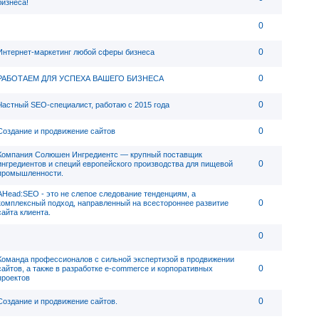
бизнеса!
0
0
Интернет-маркетинг любой сферы бизнеса
0
РАБОТАЕМ ДЛЯ УСПЕХА ВАШЕГО БИЗНЕСА
0
Частный SEO-специалист, работаю с 2015 года
0
Создание и продвижение сайтов
Компания Солюшен Ингредиентс — крупный поставщик
0
ингредиентов и специй европейского производства для пищевой
промышленности.
AHead:SEO - это не слепое следование тенденциям, а
0
комплексный подход, направленный на всестороннее развитие
сайта клиента.
0
Команда профессионалов с сильной экспертизой в продвижении
0
сайтов, а также в разработке e-commerce и корпоративных
проектов
0
Создание и продвижение сайтов.