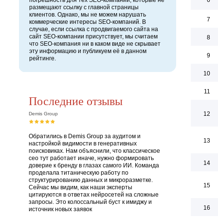
погрешность для тех SEO-компаний, которые не
6
размещают ссылку с главной страницы
клиентов. Однако, мы не можем нарушать
7
коммерческие интересы SEO-компаний. В
случае, если ссылка с продвигаемого сайта на
сайт SEO-компании присутствует, мы считаем
8
что SEO-компания ни в каком виде не скрывает
эту информацию и публикуем её в данном
9
рейтинге.
10
11
Последние отзывы
12
Demis Group
Обратились в Demis Group за аудитом и
13
настройкой видимости в генеративных
поисковиках. Нам объяснили, что классическое
сео тут работает иначе, нужно формировать
14
доверие к бренду в глазах самого ИИ. Команда
проделала титаническую работу по
структурированию данных и микроразметке.
15
Сейчас мы видим, как наши эксперты
цитируются в ответах нейросетей на сложные
запросы. Это колоссальный буст к имиджу и
16
источник новых заявок