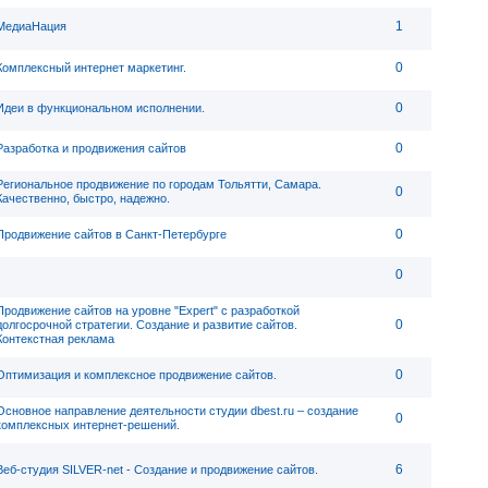
1
МедиаНация
0
Комплексный интернет маркетинг.
0
Идеи в функциональном исполнении.
0
Разработка и продвижения сайтов
Региональное продвижение по городам Тольятти, Самара.
0
Качественно, быстро, надежно.
0
Продвижение сайтов в Санкт-Петербурге
0
Продвижение сайтов на уровне "Expert" с разработкой
0
долгосрочной стратегии. Создание и развитие сайтов.
Контекстная реклама
0
Оптимизация и комплексное продвижение сайтов.
Основное направление деятельности студии dbest.ru – создание
0
комплексных интернет-решений.
6
Веб-студия SILVER-net - Создание и продвижение сайтов.