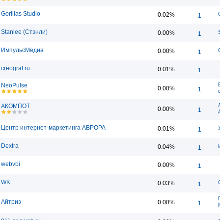
Gorillas Studio
0.02%
1
Stanlee (Стэнли)
0.00%
1
ИмпульсМедиа
0.00%
1
creograf.ru
0.01%
1
NeoPulse
0.00%
1
АКОМПОТ
0.00%
1
Центр интернет-маркетинга АВРОРА
0.01%
1
Dextra
0.04%
1
webvbi
0.00%
1
WK
0.03%
1
Айтриз
0.00%
1