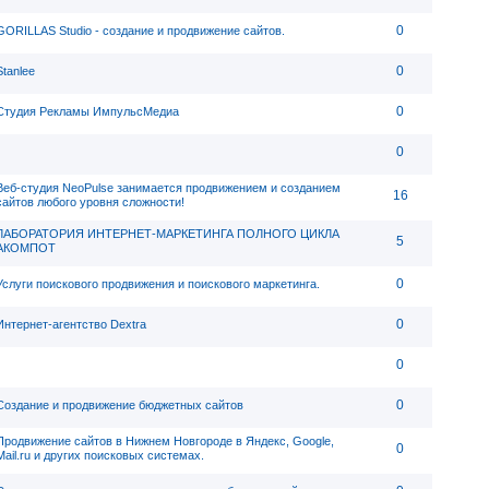
0
GORILLAS Studio - создание и продвижение сайтов.
0
Stanlee
0
Студия Рекламы ИмпульсМедиа
0
Веб-студия NeoPulse занимается продвижением и созданием
16
сайтов любого уровня сложности!
ЛАБОРАТОРИЯ ИНТЕРНЕТ-МАРКЕТИНГА ПОЛНОГО ЦИКЛА
5
АКОМПОТ
0
Услуги поискового продвижения и поискового маркетинга.
0
Интернет-агентство Dextra
0
0
Создание и продвижение бюджетных сайтов
Продвижение сайтов в Нижнем Новгороде в Яндекс, Google,
0
Mail.ru и других поисковых системах.