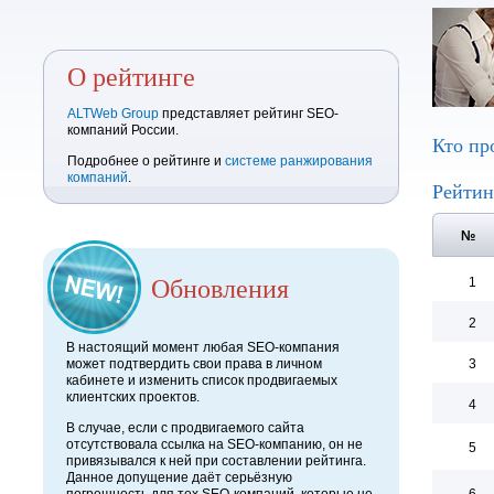
О рейтинге
ALTWeb Group
представляет рейтинг SEO-
компаний России.
Кто пр
Подробнее о рейтинге и
системе ранжирования
компаний
.
Рейтин
№
Обновления
1
2
В настоящий момент любая SEO-компания
может подтвердить свои права в личном
3
кабинете и изменить список продвигаемых
клиентских проектов.
4
В случае, если с продвигаемого сайта
отсутствовала ссылка на SEO-компанию, он не
5
привязывался к ней при составлении рейтинга.
Данное допущение даёт серьёзную