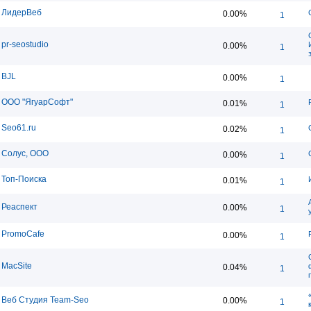
ЛидерВеб
0.00%
1
pr-seostudio
0.00%
1
BJL
0.00%
1
ООО "ЯгуарСофт"
0.01%
1
Seo61.ru
0.02%
1
Солус, ООО
0.00%
1
Топ-Поиска
0.01%
1
Реаспект
0.00%
1
PromoCafe
0.00%
1
MacSite
0.04%
1
Веб Студия Team-Seo
0.00%
1