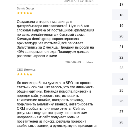
2026-07-31 от: Павел
17
Demis Group
18
Создавали интернет-магазин для
19
дистрибьютора автозапчастей. Нужна была
сложная выгрузка от поставщиков, фильтрация
по авто, онлайн-оплата и быстрый заказ.
20
Команда demis group спроектировала
архитектуру без костылей, всё работает.
21
Запустились за 2 месяца. Продажи выросли на
40% за первые полгода. Планируем дальше
развивать проект с ними
22
2026-07-13 от: Иван
23
СЕО-Импульс
24
До начала работы думал, что SEO это просто
статьи и ссылки. Оказалось, что это лишь часть
25
общей картины. Команда помогла привести в
порядок сайт, ускорить его, исправить
технические ошибки, настроить рекламу,
26
подключить аналитику звонков, интегрировать
CRM и собрать понятные отчеты. Сейчас
27
результат ощущается сразу по нескольким
направлениям: сайт получает больше
посетителей из поиска, реклама приносит
28
стабильные заявки, а руководству не приходится