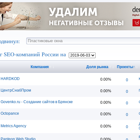
одвинул:
г SEO-компаний России на
Компания
↑
↓
Доля рынка
↑
↓
Проекты
↑
↓
HARDKOD
0.00%
0
ЦентрСнабПром
0.00%
0
Govenko.ru - Создание сайтов в Брянске
0.00%
0
Octopance
0.00%
0
Metrics Agency
0.00%
0
Panteon Web Studio
0.00%
0