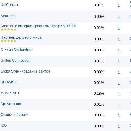
UniContent
0.01%
1
SeoCheb
0.00%
1
Агентство интернет-рекламы ПрофиSEOнал
0.01%
1
Партнер Делового Мира
0.00%
1
Студия Design4net
0.00%
1
United Connection
0.01%
1
Globa Style - создание сайтов
0.00%
1
SEOWISE
0.01%
1
MUVIK NET
0.18%
1
АртАнтонио
0.01%
1
Физики и Лирики
0.00%
1
ICO
0.00%
1