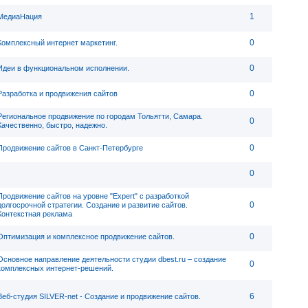
1
МедиаНация
0
Комплексный интернет маркетинг.
0
Идеи в функциональном исполнении.
0
Разработка и продвижения сайтов
Региональное продвижение по городам Тольятти, Самара.
0
Качественно, быстро, надежно.
0
Продвижение сайтов в Санкт-Петербурге
0
Продвижение сайтов на уровне "Expert" с разработкой
0
долгосрочной стратегии. Создание и развитие сайтов.
Контекстная реклама
0
Оптимизация и комплексное продвижение сайтов.
Основное направление деятельности студии dbest.ru – создание
0
комплексных интернет-решений.
6
Веб-студия SILVER-net - Создание и продвижение сайтов.