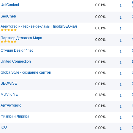
UniContent
0.01%
1
SeoCheb
0.00%
1
Агентство интернет-рекламы ПрофиSEOнал
0.01%
1
Партнер Делового Мира
0.00%
1
Студия Design4net
0.00%
1
United Connection
0.01%
1
Globa Style - создание сайтов
0.00%
1
SEOWISE
0.01%
1
MUVIK NET
0.18%
1
АртАнтонио
0.01%
1
Физики и Лирики
0.00%
1
ICO
0.00%
1