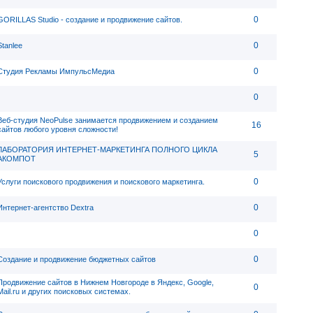
0
GORILLAS Studio - создание и продвижение сайтов.
0
Stanlee
0
Студия Рекламы ИмпульсМедиа
0
Веб-студия NeoPulse занимается продвижением и созданием
16
сайтов любого уровня сложности!
ЛАБОРАТОРИЯ ИНТЕРНЕТ-МАРКЕТИНГА ПОЛНОГО ЦИКЛА
5
АКОМПОТ
0
Услуги поискового продвижения и поискового маркетинга.
0
Интернет-агентство Dextra
0
0
Создание и продвижение бюджетных сайтов
Продвижение сайтов в Нижнем Новгороде в Яндекс, Google,
0
Mail.ru и других поисковых системах.