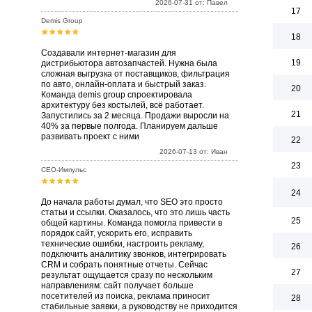
2026-07-31 от: Павел
17
Demis Group
18
Создавали интернет-магазин для
19
дистрибьютора автозапчастей. Нужна была
сложная выгрузка от поставщиков, фильтрация
по авто, онлайн-оплата и быстрый заказ.
20
Команда demis group спроектировала
архитектуру без костылей, всё работает.
21
Запустились за 2 месяца. Продажи выросли на
40% за первые полгода. Планируем дальше
развивать проект с ними
22
2026-07-13 от: Иван
23
СЕО-Импульс
24
До начала работы думал, что SEO это просто
статьи и ссылки. Оказалось, что это лишь часть
25
общей картины. Команда помогла привести в
порядок сайт, ускорить его, исправить
технические ошибки, настроить рекламу,
26
подключить аналитику звонков, интегрировать
CRM и собрать понятные отчеты. Сейчас
27
результат ощущается сразу по нескольким
направлениям: сайт получает больше
посетителей из поиска, реклама приносит
28
стабильные заявки, а руководству не приходится