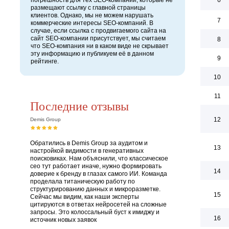
погрешность для тех SEO-компаний, которые не
6
размещают ссылку с главной страницы
клиентов. Однако, мы не можем нарушать
7
коммерческие интересы SEO-компаний. В
случае, если ссылка с продвигаемого сайта на
сайт SEO-компании присутствует, мы считаем
8
что SEO-компания ни в каком виде не скрывает
эту информацию и публикуем её в данном
9
рейтинге.
10
11
Последние отзывы
12
Demis Group
Обратились в Demis Group за аудитом и
13
настройкой видимости в генеративных
поисковиках. Нам объяснили, что классическое
сео тут работает иначе, нужно формировать
14
доверие к бренду в глазах самого ИИ. Команда
проделала титаническую работу по
структурированию данных и микроразметке.
15
Сейчас мы видим, как наши эксперты
цитируются в ответах нейросетей на сложные
запросы. Это колоссальный буст к имиджу и
16
источник новых заявок