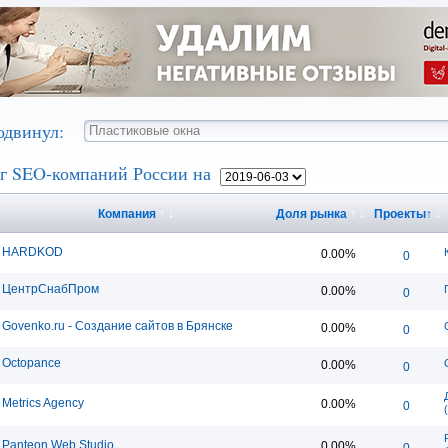
одвинул:
г SEO-компаний России на
Компания
↑
↓
Доля рынка
↑
↓
Проекты
↑
↓
HARDKOD
0.00%
0
ЦентрСнабПром
0.00%
0
Govenko.ru - Создание сайтов в Брянске
0.00%
0
Octopance
0.00%
0
Metrics Agency
0.00%
0
Panteon Web Studio
0.00%
0