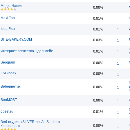
МедиаНация
0.00%
1
Maxi Top
0.01%
1
Idea Flex
0.01%
1
SITE-BAKERY.COM
0.03%
1
Интернет агентство Эдельвейс
0.01%
1
Seogram
0.00%
1
LSGindex
0.00%
1
5
Вебернетик
0.00%
1
SeoMOST
0.00%
1
dbest.ru
0.01%
1
Веб-студия «SILVER-net Art Studios»
0.00%
Красноярск
1