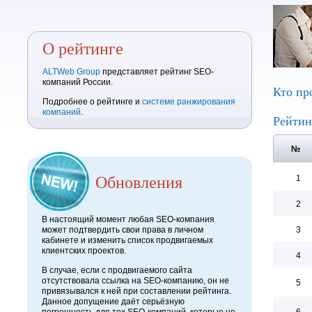
О рейтинге
ALTWeb Group
представляет рейтинг SEO-
компаний России.
Кто пр
Подробнее о рейтинге и
системе ранжирования
компаний
.
Рейтин
№
Обновления
1
2
В настоящий момент любая SEO-компания
может подтвердить свои права в личном
3
кабинете и изменить список продвигаемых
клиентских проектов.
4
В случае, если с продвигаемого сайта
отсутствовала ссылка на SEO-компанию, он не
5
привязывался к ней при составлении рейтинга.
Данное допущение даёт серьёзную