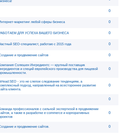
бизнеса!
0
0
Интернет-маркетинг любой сферы бизнеса
0
РАБОТАЕМ ДЛЯ УСПЕХА ВАШЕГО БИЗНЕСА
0
Частный SEO-специалист, работаю с 2015 года
0
Создание и продвижение сайтов
Компания Солюшен Ингредиентс — крупный поставщик
0
ингредиентов и специй европейского производства для пищевой
промышленности.
AHead:SEO - это не слепое следование тенденциям, а
0
комплексный подход, направленный на всестороннее развитие
сайта клиента.
0
Команда профессионалов с сильной экспертизой в продвижении
0
сайтов, а также в разработке e-commerce и корпоративных
проектов
0
Создание и продвижение сайтов.