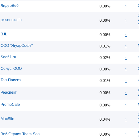
ЛидерВеб
0.00%
1
pr-seostudio
0.00%
1
BJL
0.00%
1
ООО "ЯгуарСофт"
0.01%
1
Seo61.ru
0.02%
1
Солус, ООО
0.00%
1
Топ-Поиска
0.01%
1
Реаспект
0.00%
1
PromoCafe
0.00%
1
MacSite
0.04%
1
Веб Студия Team-Seo
0.00%
1