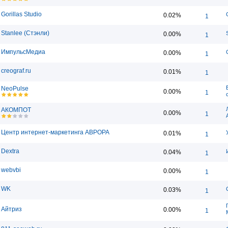
Gorillas Studio
0.02%
1
Stanlee (Стэнли)
0.00%
1
ИмпульсМедиа
0.00%
1
creograf.ru
0.01%
1
NeoPulse
0.00%
1
АКОМПОТ
0.00%
1
Центр интернет-маркетинга АВРОРА
0.01%
1
Dextra
0.04%
1
webvbi
0.00%
1
WK
0.03%
1
Айтриз
0.00%
1