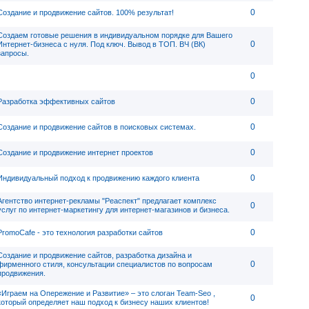
0
Создание и продвижение сайтов. 100% результат!
Создаем готовые решения в индивидуальном порядке для Вашего
0
Интернет-бизнеса с нуля. Под ключ. Вывод в ТОП. ВЧ (ВК)
запросы.
0
0
Разработка эффективных сайтов
0
Создание и продвижение сайтов в поисковых системах.
0
Создание и продвижение интернет проектов
0
Индивидуальный подход к продвижению каждого клиента
Агентство интернет-рекламы "Реаспект" предлагает комплекс
0
услуг по интернет-маркетингу для интернет-магазинов и бизнеса.
0
PromoCafe - это технология разработки сайтов
Создание и продвижение сайтов, разработка дизайна и
0
фирменного стиля, консультации специалистов по вопросам
продвижения.
«Играем на Опережение и Развитие» – это слоган Team-Seo ,
0
который определяет наш подход к бизнесу наших клиентов!